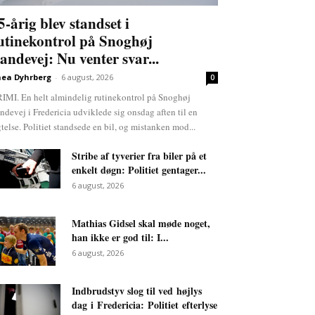
5-årig blev standset i
utinekontrol på Snoghøj
andevej: Nu venter svar...
ea Dyhrberg
-
6 august, 2026
0
IMI. En helt almindelig rutinekontrol på Snoghøj
ndevej i Fredericia udviklede sig onsdag aften til en
gtelse. Politiet standsede en bil, og mistanken mod...
Stribe af tyverier fra biler på et
enkelt døgn: Politiet gentager...
6 august, 2026
Mathias Gidsel skal møde noget,
han ikke er god til: I...
6 august, 2026
Indbrudstyv slog til ved højlys
dag i Fredericia: Politiet efterlyse