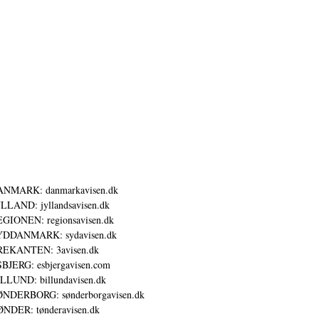
ANMARK: danmarkavisen.dk
LLAND: jyllandsavisen.dk
GIONEN: regionsavisen.dk
YDDANMARK: sydavisen.dk
REKANTEN: 3avisen.dk
BJERG: esbjergavisen.com
LLUND: billundavisen.dk
NDERBORG: sønderborgavisen.dk
NDER: tønderavisen.dk