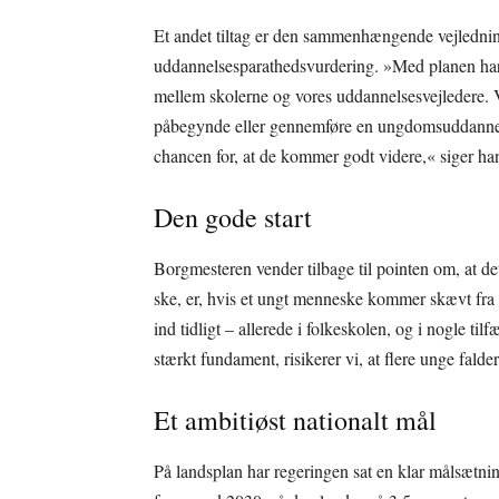
Et andet tiltag er den sammenhængende vejledning
uddannelsesparathedsvurdering. »Med planen har v
mellem skolerne og vores uddannelsesvejledere. Vi s
påbegynde eller gennemføre en ungdomsuddannelse.
chancen for, at de kommer godt videre,« siger ha
Den gode start
Borgmesteren vender tilbage til pointen om, at de
ske, er, hvis et ungt menneske kommer skævt fra s
ind tidligt – allerede i folkeskolen, og i nogle tilf
stærkt fundament, risikerer vi, at flere unge falde
Et ambitiøst nationalt mål
På landsplan har regeringen sat en klar målsætni