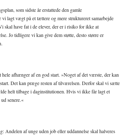
splan, som sidste år erstattede den gamle
i lagt vægt på et tættere og mere struktureret samarbejde
kal have fat i de elever, der er i risiko for ikke at
 Jo tidligere vi kan give dem støtte, desto større er
n.
t hele afhænger af en god start. »Noget af det værste, der kan
tart. Det kan præge resten af tilværelsen. Derfor skal vi sætte
ælde helt tilbage i daginstitutionen. Hvis vi ikke får lagt et
r ud senere.«
ng: Andelen af unge uden job eller uddannelse skal halveres