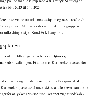
nge på uddannelseshjælp mod 436 året før. Samtidig er
t fra 66 i 2023 til 54 i 2024.
 flere unge videre fra uddannelseshjælp og ressourceforløb.
tid i systemet. Men vi ser desværre, at en ny gruppe –
r udfordring,« siger Knud Erik Langhoff.
ngsplanen
e konkrete tiltag i gang på tværs af Børn- og
arkedsforvaltningen. Ét af dem er Karrierekompasset, der
l at kunne navigere i deres muligheder efter grundskolen,
. Karrierekompasset skal understøtte, at alle elever kan træffe
er for at lykkes i voksenlivet. Det er et vigtigt redskab,«