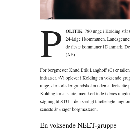
P
OLITIK
. 780 unge i Kolding står 
24-årige i kommunen. Landsgennems
de fleste kommuner i Danmark. Det
(AE).
For borgmester Knud Erik Langhoff (C) er tallene e
indsatser. »Vi oplever i Kolding en voksende gru
unge, der forlader grundskolen uden at fortsætte 
Kolding for at starte, men kort inde i deres ung
søgning til STU – den særligt tilrettelagte ungdo
seneste år,« siger borgmesteren.
En voksende NEET-gruppe