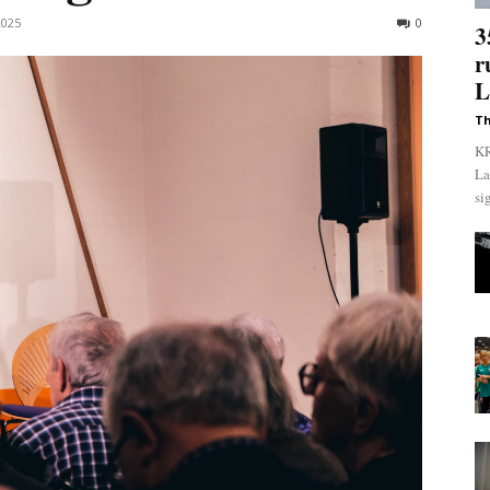
2025
0
3
r
L
Th
KR
La
si