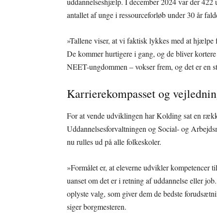
uddannelseshjælp. I december 2024 var der 422 u
antallet af unge i ressourceforløb under 30 år falde
»Tallene viser, at vi faktisk lykkes med at hjælpe
De kommer hurtigere i gang, og de bliver kortere 
NEET-ungdommen – vokser frem, og det er en sto
Karrierekompasset og vejledni
For at vende udviklingen har Kolding sat en rækk
Uddannelsesforvaltningen og Social- og Arbejdsm
nu rulles ud på alle folkeskoler.
»Formålet er, at eleverne udvikler kompetencer ti
uanset om det er i retning af uddannelse eller job
oplyste valg, som giver dem de bedste forudsætning
siger borgmesteren.