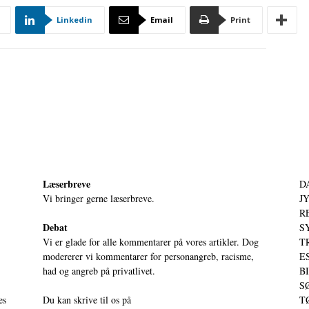
Linkedin
Email
Print
Læserbreve
D
Vi bringer gerne læserbreve.
JY
RE
Debat
S
Vi er glade for alle kommentarer på vores artikler. Dog
T
modererer vi kommentarer for personangreb, racisme,
ES
had og angreb på privatlivet.
BI
SØ
es
Du kan skrive til os på
TØ