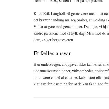
frem mod 2030, så den lander på 3,5 procent.
Knud Erik Langhoff vil gerne være med til at nå 
det kræver handling nu. Jeg ønsker, at Kolding sk
Vi har at gøre med generationer. De unge, vi hjæl
ændre på tallene med et trylleslag. Men med de rig
dem,« siger borgmesteren.
Et fælles ansvar
Han understreger, at opgaven ikke kan løftes af
uddannelsesinstitutioner, virksomheder, civilsamf
for at være en del af et fællesskab – stort eller s
vigtigste forudsætning for, at de kan få en god fr