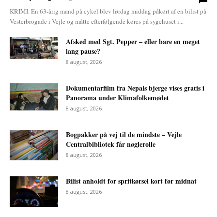
KRIMI. En 63-årig mand på cykel blev lørdag middag påkørt af en bilist på
Vesterbrogade i Vejle og måtte efterfølgende køres på sygehuset i...
Afsked med Sgt. Pepper – eller bare en meget
lang pause?
8 august, 2026
Dokumentarfilm fra Nepals bjerge vises gratis i
Panorama under Klimafolkemødet
8 august, 2026
Bogpakker på vej til de mindste – Vejle
Centralbibliotek får nøglerolle
8 august, 2026
Bilist anholdt for spritkørsel kort før midnat
8 august, 2026