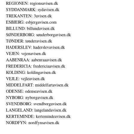
REGIONEN: regionsavisen.dk
SYDDANMARK: sydavisen.dk
TREKANTEN: 3avisen.dk
ESBJERG: esbjergavisen.com
BILLUND: billundavisen.dk
SØNDERBORG: sønderborgavisen.dk
TØNDER: tønderavisen.dk
HADERSLEV: haderslevavisen.dk
VEJEN: vejenavisen.dk
AABENRAA: aabenraaavisen.dk
FREDERICIA: fredericiaavisen.dk
KOLDING: koldingavisen.dk
VEJLE: vejleavisen.dk
MIDDELFART: middelfartavisen.dk
ODENSE: odenseavisen.dk
NYBORG: nyborgavisen.dk
SVENDBORG: svendborgavisen.dk
LANGELAND: langelandavisen.dk
KERTEMINDE: kertemindeavisen.dk
NORDFYN: nordfynsavisen.dk