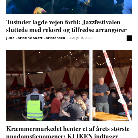
Tusinder lagde vejen forbi: Jazzfestivalen
sluttede med rekord og tilfredse arrangører
Julie Christine Skøtt Christensen
-
4 august, 2026
0
Kræmmermarkedet henter et af årets største
ungdomsfænomener: KLIKEN indtager