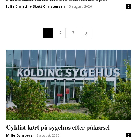
Julie Christine Skøtt Christensen
-
3 august, 2026
0
1
2
3
Cyklist kørt på sygehus efter påkørsel
Mille Dyhrberg
-
8 august, 2026
0