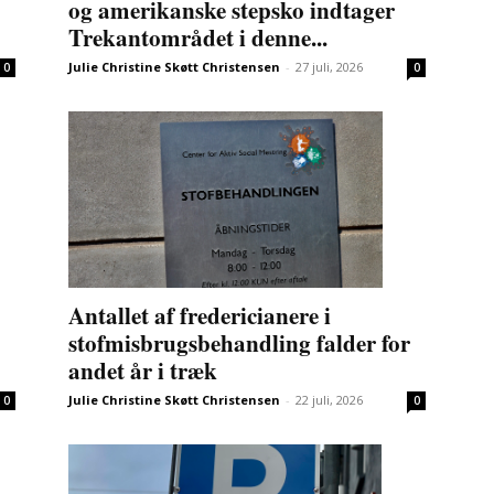
og amerikanske stepsko indtager
Trekantområdet i denne...
Julie Christine Skøtt Christensen
-
27 juli, 2026
0
0
Antallet af fredericianere i
stofmisbrugsbehandling falder for
andet år i træk
Julie Christine Skøtt Christensen
-
22 juli, 2026
0
0