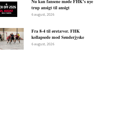
Nu kan fansene møde FHK’s nye
trup ansigt til ansigt
6 august, 2026
Fra 8-4 til øretæver. FHK
kollapsede mod Sønderjyske
6 august, 2026