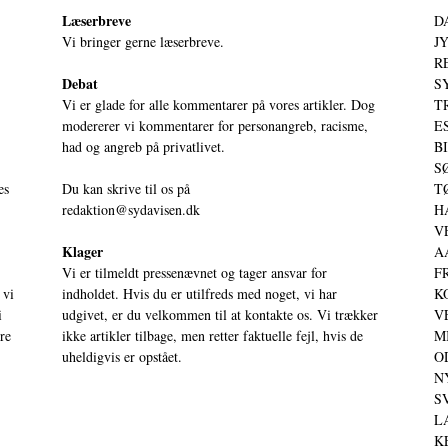
Læserbreve
D
Vi bringer gerne læserbreve.
JY
RE
Debat
S
Vi er glade for alle kommentarer på vores artikler. Dog
T
modererer vi kommentarer for personangreb, racisme,
ES
had og angreb på privatlivet.
BI
SØ
es
Du kan skrive til os på
TØ
redaktion@sydavisen.dk
HA
VE
Klager
AA
Vi er tilmeldt pressenævnet og tager ansvar for
FR
 vi
indholdet. Hvis du er utilfreds med noget, vi har
KO
i
udgivet, er du velkommen til at kontakte os. Vi trækker
VE
ere
ikke artikler tilbage, men retter faktuelle fejl, hvis de
MI
uheldigvis er opstået.
OD
NY
SV
LA
KE