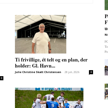
P
F
u
Ni
FC
To
Po
Ti frivillige, ét telt og en plan, der
holder: Gl. Havn...
Julie Christine Skøtt Christensen
-
28 juli, 2026
0
0