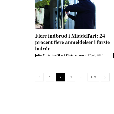
Flere indbrud i Middelfart: 24
procent flere anmeldelser i første
halvår
Julie Christine Skøtt Christensen
-
17 juli, 2026
...
1
2
3
109