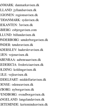
ANMARK: danmarkavisen.dk
LLAND: jyllandsavisen.dk
GIONEN: regionsavisen.dk
YDDANMARK: sydavisen.dk
REKANTEN: 3avisen.dk
BJERG: esbjergavisen.com
LLUND: billundavisen.dk
NDERBORG: sønderborgavisen.dk
NDER: tønderavisen.dk
DERSLEV: haderslevavisen.dk
JEN: vejenavisen.dk
BENRAA: aabenraaavisen.dk
EDERICIA: fredericiaavisen.dk
LDING: koldingavisen.dk
JLE: vejleavisen.dk
DDELFART: middelfartavisen.dk
ENSE: odenseavisen.dk
BORG: nyborgavisen.dk
ENDBORG: svendborgavisen.dk
NGELAND: langelandavisen.dk
RTEMINDE: kertemindeavisen.dk