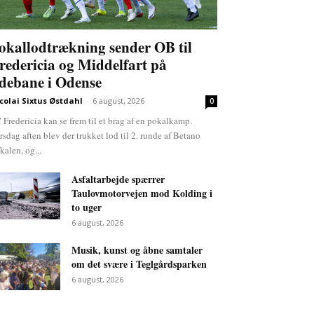
okallodtrækning sender OB til
redericia og Middelfart på
debane i Odense
colai Sixtus Østdahl
-
6 august, 2026
0
 Fredericia kan se frem til et brag af en pokalkamp.
rsdag aften blev der trukket lod til 2. runde af Betano
kalen, og...
Asfaltarbejde spærrer
Taulovmotorvejen mod Kolding i
to uger
6 august, 2026
Musik, kunst og åbne samtaler
om det svære i Teglgårdsparken
6 august, 2026