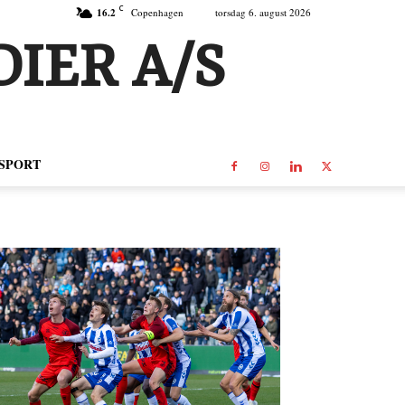
C
16.2
Copenhagen
torsdag 6. august 2026
IER A/S
SPORT