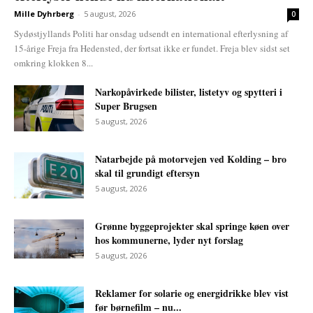
Mille Dyhrberg
-
5 august, 2026
0
Sydøstjyllands Politi har onsdag udsendt en international efterlysning af
15-årige Freja fra Hedensted, der fortsat ikke er fundet. Freja blev sidst set
omkring klokken 8...
Narkopåvirkede bilister, listetyv og spytteri i
Super Brugsen
5 august, 2026
Natarbejde på motorvejen ved Kolding – bro
skal til grundigt eftersyn
5 august, 2026
Grønne byggeprojekter skal springe køen over
hos kommunerne, lyder nyt forslag
5 august, 2026
Reklamer for solarie og energidrikke blev vist
før børnefilm – nu...