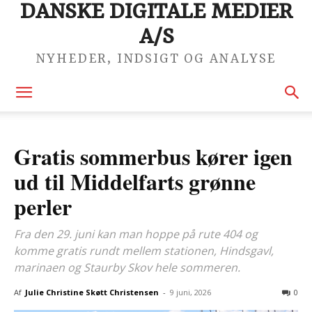
DANSKE DIGITALE MEDIER
A/S
NYHEDER, INDSIGT OG ANALYSE
Gratis sommerbus kører igen
ud til Middelfarts grønne
perler
Fra den 29. juni kan man hoppe på rute 404 og
komme gratis rundt mellem stationen, Hindsgavl,
marinaen og Staurby Skov hele sommeren.
Af
Julie Christine Skøtt Christensen
-
9 juni, 2026
0