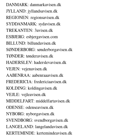
DANMARK: danmarkavisen.dk
JYLLAND: jyllandsavisen.dk
REGIONEN: regionsavisen.dk
SYDDANMARK: sydavisen.dk
TREKANTEN: 3avisen.dk
ESBJERG: esbjergavisen.com
BILLUND: billundavisen.dk
SØNDERBORG: sønderborgavisen.dk
TØNDER: tønderavisen.dk
HADERSLEV: haderslevavisen.dk
VEJEN: vejenavisen.dk
AABENRAA: aabenraaavisen.dk
FREDERICIA: fredericiaavisen.dk
KOLDING: koldingavisen.dk
VEJLE: vejleavisen.dk
MIDDELFART: middelfartavisen.dk
ODENSE: odenseavisen.dk
NYBORG: nyborgavisen.dk
SVENDBORG: svendborgavisen.dk
LANGELAND: langelandavisen.dk
KERTEMINDE: kertemindeavisen.dk