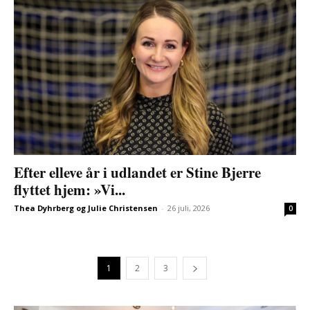
Efter elleve år i udlandet er Stine Bjerre
flyttet hjem: »Vi...
Thea Dyhrberg og Julie Christensen
-
26 juli, 2026
0
1
2
3