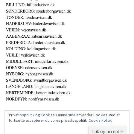
BILLUND: billundavisen.dk
SØNDERBORG: sønderborgavisen.dk
TØNDER: tønderavisen.dk
HADERSLEV: haderslevavisen.dk
VEJEN: vejenavisen.dk
AABENRAA: aabenraaavisen.dk
FREDERICIA: fredericiaavisen.dk
KOLDING: koldingavisen.dk
VEJLE: vejleavisen.dk
MIDDELFART: middelfartavisen.dk
ODENSE: odenseavisen.dk
NYBORG: nyborgavisen.dk
SVENDBORG: svendborgavisen.dk
LANGELAND: langelandavisen.dk
KERTEMINDE: kertemindeavisen.dk
NORDFYN: nordfynsavisen.dk
Privatlivspolitik og Cookies: Denne side anvender Cookies. Ved at
fortsætte accepterer du vores privatlivspolitik.
Cookie Politik
Annoncer
Datapolitik