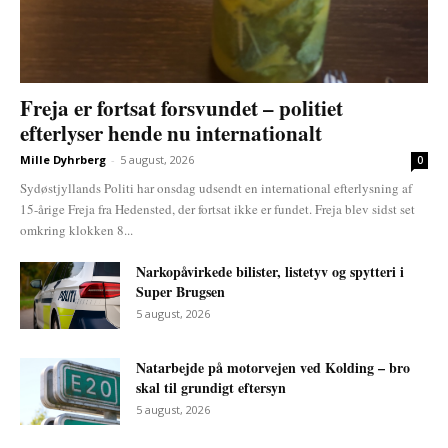
Freja er fortsat forsvundet – politiet
efterlyser hende nu internationalt
Mille Dyhrberg
-
5 august, 2026
0
Sydøstjyllands Politi har onsdag udsendt en international efterlysning af
15-årige Freja fra Hedensted, der fortsat ikke er fundet. Freja blev sidst set
omkring klokken 8...
Narkopåvirkede bilister, listetyv og spytteri i
Super Brugsen
5 august, 2026
Natarbejde på motorvejen ved Kolding – bro
skal til grundigt eftersyn
5 august, 2026