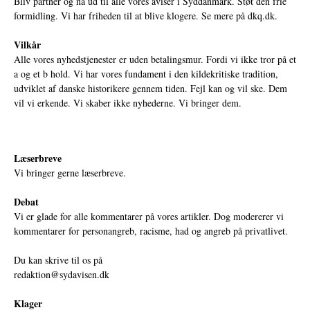
Bliv partner og nå ud til alle vores aviser i Syddanmark. Støt den frie
formidling. Vi har friheden til at blive klogere. Se mere på
dkq.dk.
Vilkår
Alle vores nyhedstjenester er uden betalingsmur. Fordi vi ikke tror på et
a og et b hold. Vi har vores fundament i den kildekritiske tradition,
udviklet af danske historikere gennem tiden. Fejl kan og vil ske. Dem
vil vi erkende. Vi skaber ikke nyhederne. Vi bringer dem.
Læserbreve
Vi bringer gerne læserbreve.
Debat
Vi er glade for alle kommentarer på vores artikler. Dog modererer vi
kommentarer for personangreb, racisme, had og angreb på privatlivet.
Du kan skrive til os på
redaktion@sydavisen.dk
Klager