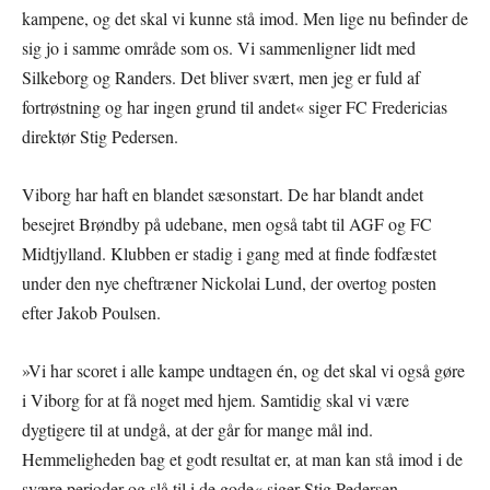
kampene, og det skal vi kunne stå imod. Men lige nu befinder de
sig jo i samme område som os. Vi sammenligner lidt med
Silkeborg og Randers. Det bliver svært, men jeg er fuld af
fortrøstning og har ingen grund til andet« siger FC Fredericias
direktør Stig Pedersen.
Viborg har haft en blandet sæsonstart. De har blandt andet
besejret Brøndby på udebane, men også tabt til AGF og FC
Midtjylland. Klubben er stadig i gang med at finde fodfæstet
under den nye cheftræner Nickolai Lund, der overtog posten
efter Jakob Poulsen.
»Vi har scoret i alle kampe undtagen én, og det skal vi også gøre
i Viborg for at få noget med hjem. Samtidig skal vi være
dygtigere til at undgå, at der går for mange mål ind.
Hemmeligheden bag et godt resultat er, at man kan stå imod i de
svære perioder og slå til i de gode« siger Stig Pedersen.