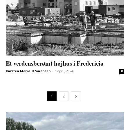
Et verdensberømt højhus i Fredericia
Karsten Merrald Sørensen
-
1 april, 2024
0
1
2