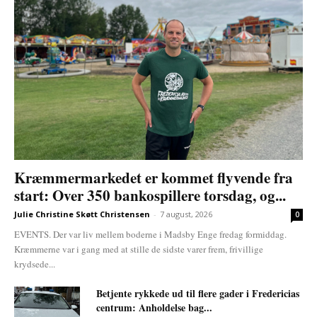
Kræmmermarkedet er kommet flyvende fra
start: Over 350 bankospillere torsdag, og...
Julie Christine Skøtt Christensen
-
7 august, 2026
0
EVENTS. Der var liv mellem boderne i Madsby Enge fredag formiddag.
Kræmmerne var i gang med at stille de sidste varer frem, frivillige
krydsede...
Betjente rykkede ud til flere gader i Fredericias
centrum: Anholdelse bag...