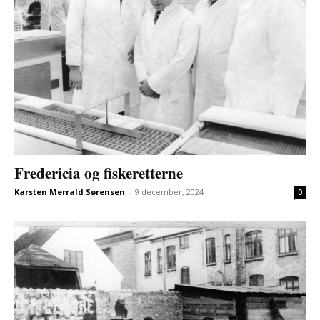
Fredericia og fiskeretterne
Karsten Merrald Sørensen
-
9 december, 2024
0