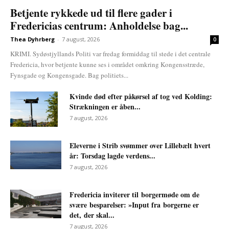
Betjente rykkede ud til flere gader i
Fredericias centrum: Anholdelse bag...
Thea Dyhrberg
-
7 august, 2026
0
KRIMI. Sydøstjyllands Politi var fredag formiddag til stede i det centrale
Fredericia, hvor betjente kunne ses i området omkring Kongensstræde,
Fynsgade og Kongensgade. Bag politiets...
Kvinde død efter påkørsel af tog ved Kolding:
Strækningen er åben...
7 august, 2026
Eleverne i Strib svømmer over Lillebælt hvert
år: Torsdag lagde verdens...
7 august, 2026
Fredericia inviterer til borgermøde om de
svære besparelser: »Input fra borgerne er
det, der skal...
7 august, 2026