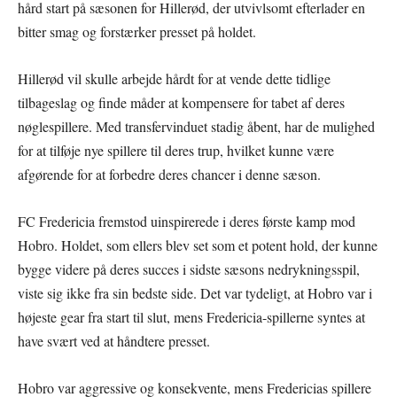
hård start på sæsonen for Hillerød, der utvivlsomt efterlader en
bitter smag og forstærker presset på holdet.
Hillerød vil skulle arbejde hårdt for at vende dette tidlige
tilbageslag og finde måder at kompensere for tabet af deres
nøglespillere. Med transfervinduet stadig åbent, har de mulighed
for at tilføje nye spillere til deres trup, hvilket kunne være
afgørende for at forbedre deres chancer i denne sæson.
FC Fredericia fremstod uinspirerede i deres første kamp mod
Hobro. Holdet, som ellers blev set som et potent hold, der kunne
bygge videre på deres succes i sidste sæsons nedrykningsspil,
viste sig ikke fra sin bedste side. Det var tydeligt, at Hobro var i
højeste gear fra start til slut, mens Fredericia-spillerne syntes at
have svært ved at håndtere presset.
Hobro var aggressive og konsekvente, mens Fredericias spillere