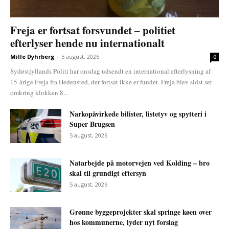
Freja er fortsat forsvundet – politiet
efterlyser hende nu internationalt
Mille Dyhrberg
-
5 august, 2026
0
Sydøstjyllands Politi har onsdag udsendt en international efterlysning af
15-årige Freja fra Hedensted, der fortsat ikke er fundet. Freja blev sidst set
omkring klokken 8...
Narkopåvirkede bilister, listetyv og spytteri i
Super Brugsen
5 august, 2026
Natarbejde på motorvejen ved Kolding – bro
skal til grundigt eftersyn
5 august, 2026
Grønne byggeprojekter skal springe køen over
hos kommunerne, lyder nyt forslag