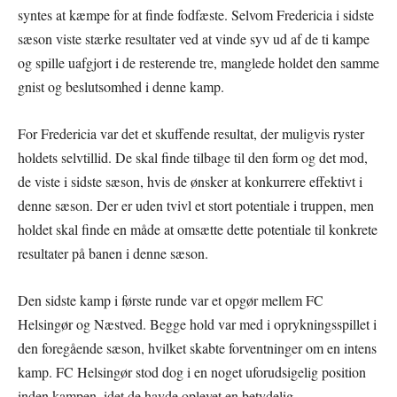
syntes at kæmpe for at finde fodfæste. Selvom Fredericia i sidste
sæson viste stærke resultater ved at vinde syv ud af de ti kampe
og spille uafgjort i de resterende tre, manglede holdet den samme
gnist og beslutsomhed i denne kamp.
For Fredericia var det et skuffende resultat, der muligvis ryster
holdets selvtillid. De skal finde tilbage til den form og det mod,
de viste i sidste sæson, hvis de ønsker at konkurrere effektivt i
denne sæson. Der er uden tvivl et stort potentiale i truppen, men
holdet skal finde en måde at omsætte dette potentiale til konkrete
resultater på banen i denne sæson.
Den sidste kamp i første runde var et opgør mellem FC
Helsingør og Næstved. Begge hold var med i oprykningsspillet i
den foregående sæson, hvilket skabte forventninger om en intens
kamp. FC Helsingør stod dog i en noget uforudsigelig position
inden kampen, idet de havde oplevet en betydelig