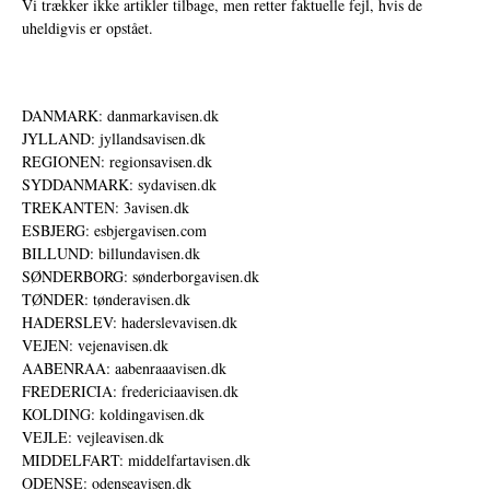
Vi trækker ikke artikler tilbage, men retter faktuelle fejl, hvis de
uheldigvis er opstået.
DANMARK: danmarkavisen.dk
JYLLAND: jyllandsavisen.dk
REGIONEN: regionsavisen.dk
SYDDANMARK: sydavisen.dk
TREKANTEN: 3avisen.dk
ESBJERG: esbjergavisen.com
BILLUND: billundavisen.dk
SØNDERBORG: sønderborgavisen.dk
TØNDER: tønderavisen.dk
HADERSLEV: haderslevavisen.dk
VEJEN: vejenavisen.dk
AABENRAA: aabenraaavisen.dk
FREDERICIA: fredericiaavisen.dk
KOLDING: koldingavisen.dk
VEJLE: vejleavisen.dk
MIDDELFART: middelfartavisen.dk
ODENSE: odenseavisen.dk