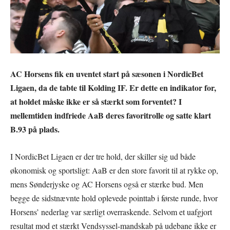
AC Horsens fik en uventet start på sæsonen i NordicBet
Ligaen, da de tabte til Kolding IF. Er dette en indikator for,
at holdet måske ikke er så stærkt som forventet? I
mellemtiden indfriede AaB deres favoritrolle og satte klart
B.93 på plads.
I NordicBet Ligaen er der tre hold, der skiller sig ud både
økonomisk og sportsligt: AaB er den store favorit til at rykke op,
mens Sønderjyske og AC Horsens også er stærke bud. Men
begge de sidstnævnte hold oplevede pointtab i første runde, hvor
Horsens’ nederlag var særligt overraskende. Selvom et uafgjort
resultat mod et stærkt Vendsyssel-mandskab på udebane ikke er