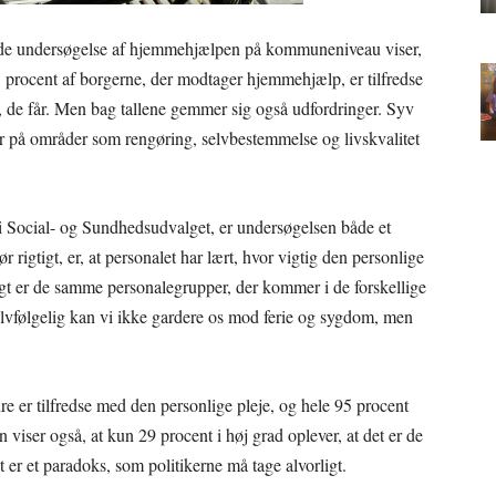
de undersøgelse af hjemmehjælpen på kommuneniveau viser,
 81 procent af borgerne, der modtager hjemmehjælp, er tilfredse
p, de får. Men bag tallene gemmer sig også udfordringer. Syv
sær på områder som rengøring, selvbestemmelse og livskvalitet
i Social- og Sundhedsudvalget, er undersøgelsen både et
r rigtigt, er, at personalet har lært, hvor vigtig den personlige
ligt er de samme personalegrupper, der kommer i de forskellige
lvfølgelig kan vi ikke gardere os mod ferie og sygdom, men
dre er tilfredse med den personlige pleje, og hele 95 procent
viser også, at kun 29 procent i høj grad oplever, at det er de
r et paradoks, som politikerne må tage alvorligt.