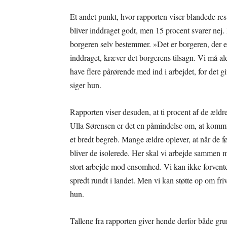
Et andet punkt, hvor rapporten viser blandede resu
bliver inddraget godt, men 15 procent svarer nej. 
borgeren selv bestemmer. »Det er borgeren, der e
inddraget, kræver det borgerens tilsagn. Vi må al
have flere pårørende med ind i arbejdet, for det g
siger hun.
Rapporten viser desuden, at ti procent af de ældre
Ulla Sørensen er det en påmindelse om, at kommune
et bredt begreb. Mange ældre oplever, at når de f
bliver de isolerede. Her skal vi arbejde sammen m
stort arbejde mod ensomhed. Vi kan ikke forvente,
spredt rundt i landet. Men vi kan støtte op om friv
hun.
Tallene fra rapporten giver hende derfor både grun