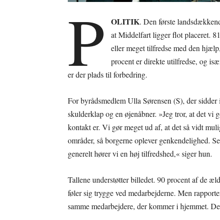
P
OLITIK
. Den første landsdækken
at Middelfart ligger flot placeret.
eller meget tilfredse med den hjæl
procent er direkte utilfredse, og i
er der plads til forbedring.
For byrådsmedlem Ulla Sørensen (S), der sidder 
skulderklap og en øjenåbner. »Jeg tror, at det vi gø
kontakt er. Vi gør meget ud af, at det så vidt mu
områder, så borgerne oplever genkendelighed. Se
generelt hører vi en høj tilfredshed,« siger hun.
Tallene understøtter billedet. 90 procent af de æl
føler sig trygge ved medarbejderne. Men rapporten 
samme medarbejdere, der kommer i hjemmet. Det e