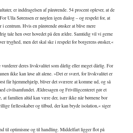
ltater, er inddragelsen af pårørende. 54 procent oplever, at de
For Ulla Sørensen er nøglen igen dialog – og respekt for, at
r i centrum. Hvis en pårørende ønsker at blive mere
drig tale hen over hovedet på den ældre. Samtidig vil vi gerne
iver tryghed, men det skal ske i respekt for borgerens ønsker,«
 vurderer deres livskvalitet som dårlig eller meget dårlig. For
n ikke kan løse alt alene. »Det er svært, for livskvalitet er
ørst får hjemmehjælp, bliver det sværere at komme ud, og så
ed civilsamfundet. Ældresagen og Frivilligcenteret gør et
 at familien altid kan være der, især ikke når børnene bor
illige fællesskaber og tilbud, der kan bryde isolation,« siger
d til optimisme og til handling. Middelfart ligger flot på