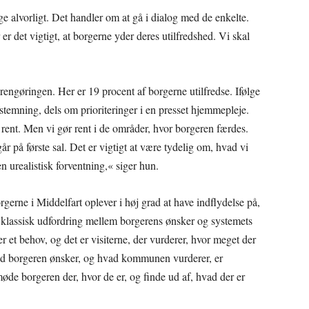
age alvorligt. Det handler om at gå i dialog med de enkelte.
r det vigtigt, at borgerne yder deres utilfredshed. Vi skal
r rengøringen. Her er 19 procent af borgerne utilfredse. Ifølge
stemning, dels om prioriteringer i en presset hjemmepleje.
t rent. Men vi gør rent i de områder, hvor borgeren færdes.
går på første sal. Det er vigtigt at være tydelig om, hvad vi
n urealistisk forventning,« siger hun.
gerne i Middelfart oplever i høj grad at have indflydelse på,
 klassisk udfordring mellem borgerens ønsker og systemets
r et behov, og det er visiterne, der vurderer, hvor meget der
vad borgeren ønsker, og hvad kommunen vurderer, er
øde borgeren der, hvor de er, og finde ud af, hvad der er