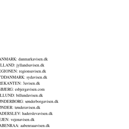
ANMARK: danmarkavisen.dk
LLAND: jyllandsavisen.dk
GIONEN: regionsavisen.dk
YDDANMARK: sydavisen.dk
REKANTEN: 3avisen.dk
BJERG: esbjergavisen.com
LLUND: billundavisen.dk
NDERBORG: sønderborgavisen.dk
NDER: tønderavisen.dk
DERSLEV: haderslevavisen.dk
JEN: vejenavisen.dk
BENRAA: aabenraaavisen.dk