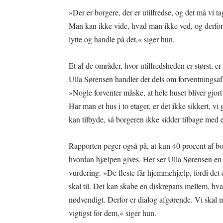
»Der er borgere, der er utilfredse, og det må vi t
Man kan ikke vide, hvad man ikke ved, og derfor e
lytte og handle på det,« siger hun.
Et af de områder, hvor utilfredsheden er størst, e
Ulla Sørensen handler det dels om forventningsaf
»Nogle forventer måske, at hele huset bliver gjor
Har man et hus i to etager, er det ikke sikkert, vi 
kan tilbyde, så borgeren ikke sidder tilbage med e
Rapporten peger også på, at kun 40 procent af bor
hvordan hjælpen gives. Her ser Ulla Sørensen en
vurdering. »De fleste får hjemmehjælp, fordi det e
skal til. Det kan skabe en diskrepans mellem, h
nødvendigt. Derfor er dialog afgørende. Vi skal m
vigtigst for dem,« siger hun.