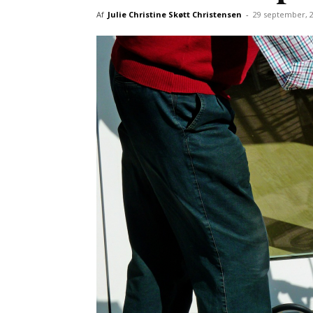
Af
Julie Christine Skøtt Christensen
-
29 september, 