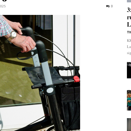
2025
0
3
r
L
Th
KR
La
si