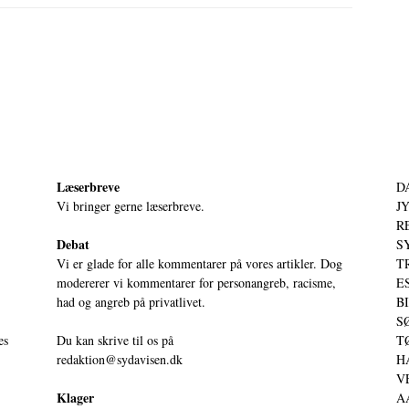
Læserbreve
D
Vi bringer gerne læserbreve.
JY
RE
Debat
S
Vi er glade for alle kommentarer på vores artikler. Dog
T
modererer vi kommentarer for personangreb, racisme,
ES
had og angreb på privatlivet.
BI
SØ
es
Du kan skrive til os på
TØ
redaktion@sydavisen.dk
HA
VE
Klager
AA