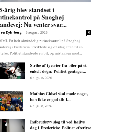
5-årig blev standset i
utinekontrol på Snoghøj
andevej: Nu venter svar...
ea Dyhrberg
-
6 august, 2026
0
IMI. En helt almindelig rutinekontrol på Snoghøj
ndevej i Fredericia udviklede sig onsdag aften til en
gtelse. Politiet standsede en bil, og mistanken mod...
Stribe af tyverier fra biler på et
enkelt døgn: Politiet gentager...
6 august, 2026
Mathias Gidsel skal møde noget,
han ikke er god til: I...
6 august, 2026
Indbrudstyv slog til ved højlys
dag i Fredericia: Politiet efterlyse