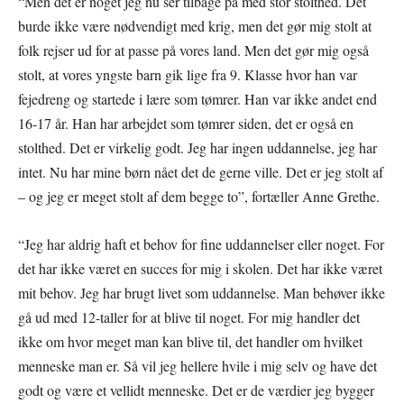
“Men det er noget jeg nu ser tilbage på med stor stolthed. Det
burde ikke være nødvendigt med krig, men det gør mig stolt at
folk rejser ud for at passe på vores land. Men det gør mig også
stolt, at vores yngste barn gik lige fra 9. Klasse hvor han var
fejedreng og startede i lære som tømrer. Han var ikke andet end
16-17 år. Han har arbejdet som tømrer siden, det er også en
stolthed. Det er virkelig godt. Jeg har ingen uddannelse, jeg har
intet. Nu har mine børn nået det de gerne ville. Det er jeg stolt af
– og jeg er meget stolt af dem begge to”, fortæller Anne Grethe.
“Jeg har aldrig haft et behov for fine uddannelser eller noget. For
det har ikke været en succes for mig i skolen. Det har ikke været
mit behov. Jeg har brugt livet som uddannelse. Man behøver ikke
gå ud med 12-taller for at blive til noget. For mig handler det
ikke om hvor meget man kan blive til, det handler om hvilket
menneske man er. Så vil jeg hellere hvile i mig selv og have det
godt og være et vellidt menneske. Det er de værdier jeg bygger