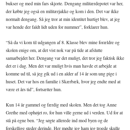
bukser og med min fars skjorte. Dengang militærdepotet var her,
der købte jeg også en militærjakke og kom i den. Det var ikke
normalt dengang. Så jeg tror at min identitet hurtigt blev, at jeg
var hende der faldt lidt uden for nummer”, forklarer hun.
“Så da vi kom til udgangen af 8. Klasse blev mine forældre og
skolen enige om, at det vist nok var på tide at afslutte
samarbejdet her. Dengang var det muligt, det tror jeg faktisk ikke
det er i dag. Men det var muligt hvis man havde et arbejde at
komme ud til, så jeg gik ud i en alder af 14 år som ung pige i
huset. Det var hos en familie i Skærbæk, hvor jeg endte med at
være et års tid”, fortsætter hun.
Kun 14 år gammel og færdig med skolen. Men det tog Anne
Grethe med ophøjet ro, for hun ville gerne ud i verden. Ud for at
stå på egne ben. “Jeg søgte allerede ind mod byen og de
forskellige steder derinde. Her mødte jeg ham jeg troede skulle