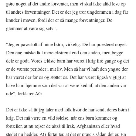
gøre noget af det andre forventer, men vi skal ikke altid leve op
til andres forventninger. Det er der jeg tror ungdommen i dag får
knuder i maven, fordi der er så mange forventninger. De
glemmer at være sig selv”.
“Jeg er pavestolt af mine børn, virkelig. De har præsteret noget.
Den ene måske lidt mere ekstremt end den anden, men begge
dele er godt. Vores ældste barn har været i krig fire gange og det
er de værste perioder i mit liv. Men så har vi haft den yngste der
har været der for os og støttet os. Det har været ligeså vigtigt at
have ham hjemme som det var at være ked af, at den anden var
ude”, forklarer AG.
Det er ikke så tit jeg taler med folk hvor de har sendt deres børn i
krig. Det må være en vild følelse, når ens barn kommer og
fortæller, at nu rejser de altså til Irak, Afghanistan eller hvad
stedet nu hedder. AG fortæller, at det er præcis sådan det er. En