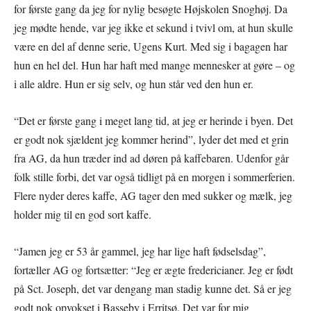
for første gang da jeg for nylig besøgte Højskolen Snoghøj. Da
jeg mødte hende, var jeg ikke et sekund i tvivl om, at hun skulle
være en del af denne serie, Ugens Kurt. Med sig i bagagen har
hun en hel del. Hun har haft med mange mennesker at gøre – og
i alle aldre. Hun er sig selv, og hun står ved den hun er.
“Det er første gang i meget lang tid, at jeg er herinde i byen. Det
er godt nok sjældent jeg kommer herind”, lyder det med et grin
fra AG, da hun træder ind ad døren på kaffebaren. Udenfor går
folk stille forbi, det var også tidligt på en morgen i sommerferien.
Flere nyder deres kaffe, AG tager den med sukker og mælk, jeg
holder mig til en god sort kaffe.
“Jamen jeg er 53 år gammel, jeg har lige haft fødselsdag”,
fortæller AG og fortsætter: “Jeg er ægte fredericianer. Jeg er født
på Sct. Joseph, det var dengang man stadig kunne det. Så er jeg
godt nok opvokset i Basseby i Erritsø. Det var for mig