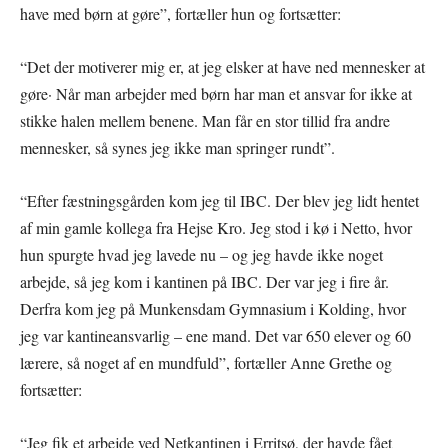
have med børn at gøre”, fortæller hun og fortsætter:
“Det der motiverer mig er, at jeg elsker at have ned mennesker at
gøre· Når man arbejder med børn har man et ansvar for ikke at
stikke halen mellem benene. Man får en stor tillid fra andre
mennesker, så synes jeg ikke man springer rundt”.
“Efter fæstningsgården kom jeg til IBC. Der blev jeg lidt hentet
af min gamle kollega fra Hejse Kro. Jeg stod i kø i Netto, hvor
hun spurgte hvad jeg lavede nu – og jeg havde ikke noget
arbejde, så jeg kom i kantinen på IBC. Der var jeg i fire år.
Derfra kom jeg på Munkensdam Gymnasium i Kolding, hvor
jeg var kantineansvarlig – ene mand. Det var 650 elever og 60
lærere, så noget af en mundfuld”, fortæller Anne Grethe og
fortsætter:
“Jeg fik et arbejde ved Netkantinen i Erritsø, der havde fået