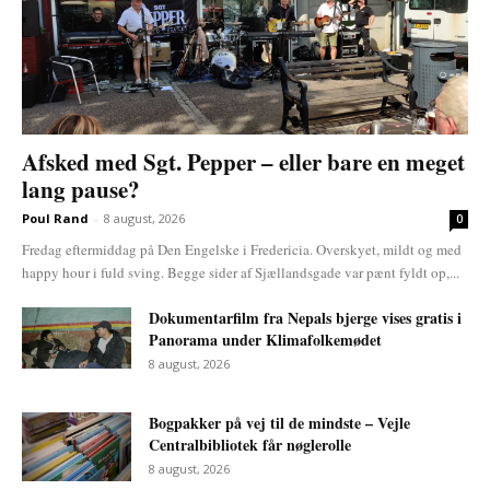
Afsked med Sgt. Pepper – eller bare en meget
lang pause?
Poul Rand
-
8 august, 2026
0
Fredag eftermiddag på Den Engelske i Fredericia. Overskyet, mildt og med
happy hour i fuld sving. Begge sider af Sjællandsgade var pænt fyldt op,...
Dokumentarfilm fra Nepals bjerge vises gratis i
Panorama under Klimafolkemødet
8 august, 2026
Bogpakker på vej til de mindste – Vejle
Centralbibliotek får nøglerolle
8 august, 2026