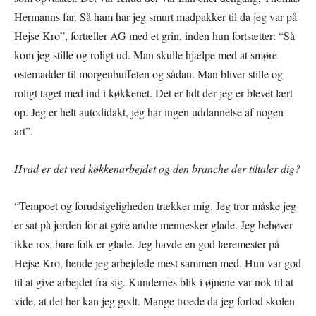
Hermanns far. Så ham har jeg smurt madpakker til da jeg var på
Hejse Kro”, fortæller AG med et grin, inden hun fortsætter: “Så
kom jeg stille og roligt ud. Man skulle hjælpe med at smøre
ostemadder til morgenbuffeten og sådan. Man bliver stille og
roligt taget med ind i køkkenet. Det er lidt der jeg er blevet lært
op. Jeg er helt autodidakt, jeg har ingen uddannelse af nogen
art”.
Hvad er det ved køkkenarbejdet og den branche der tiltaler dig?
“Tempoet og forudsigeligheden trækker mig. Jeg tror måske jeg
er sat på jorden for at gøre andre mennesker glade. Jeg behøver
ikke ros, bare folk er glade. Jeg havde en god læremester på
Hejse Kro, hende jeg arbejdede mest sammen med. Hun var god
til at give arbejdet fra sig. Kundernes blik i øjnene var nok til at
vide, at det her kan jeg godt. Mange troede da jeg forlod skolen