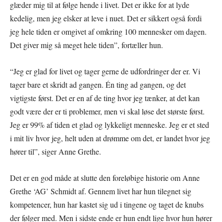
glæder mig til at følge hende i livet. Det er ikke for at lyde
kedelig, men jeg elsker at leve i nuet. Det er sikkert også fordi
jeg hele tiden er omgivet af omkring 100 mennesker om dagen.
Det giver mig så meget hele tiden”, fortæller hun.
“Jeg er glad for livet og tager gerne de udfordringer der er. Vi
tager bare et skridt ad gangen. Én ting ad gangen, og det
vigtigste først. Det er en af de ting hvor jeg tænker, at det kan
godt være der er ti problemer, men vi skal løse det største først.
Jeg er 99% af tiden et glad og lykkeligt menneske. Jeg er et sted
i mit liv hvor jeg, helt uden at drømme om det, er landet hvor jeg
hører til”, siger Anne Grethe.
Det er en god måde at slutte den foreløbige historie om Anne
Grethe ‘AG’ Schmidt af. Gennem livet har hun tilegnet sig
kompetencer, hun har kastet sig ud i tingene og taget de knubs
der følger med. Men i sidste ende er hun endt lige hvor hun hører