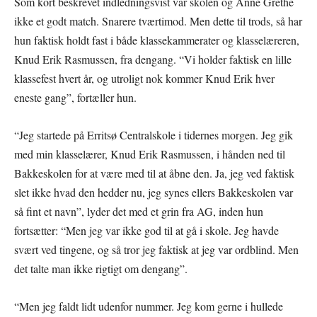
Som kort beskrevet indledningsvist var skolen og Anne Grethe
ikke et godt match. Snarere tværtimod. Men dette til trods, så har
hun faktisk holdt fast i både klassekammerater og klasselæreren,
Knud Erik Rasmussen, fra dengang. “Vi holder faktisk en lille
klassefest hvert år, og utroligt nok kommer Knud Erik hver
eneste gang”, fortæller hun.
“Jeg startede på Erritsø Centralskole i tidernes morgen. Jeg gik
med min klasselærer, Knud Erik Rasmussen, i hånden ned til
Bakkeskolen for at være med til at åbne den. Ja, jeg ved faktisk
slet ikke hvad den hedder nu, jeg synes ellers Bakkeskolen var
så fint et navn”, lyder det med et grin fra AG, inden hun
fortsætter: “Men jeg var ikke god til at gå i skole. Jeg havde
svært ved tingene, og så tror jeg faktisk at jeg var ordblind. Men
det talte man ikke rigtigt om dengang”.
“Men jeg faldt lidt udenfor nummer. Jeg kom gerne i hullede