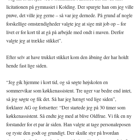
licitationen på gymnasiet i Kolding. Der spurgte han om jeg ville
prøve, det ville jeg gerne – så var jeg dernede. På grund af nogle
forskellige omstændigheder valgte jeg at sige mit job op – for
livet er for kort til at gå på arbejde med ondt i maven. Derfor
valgte jeg at trække stikket”.
Efter selv at have trukket stikket kom den åbning der har holdt
hende fast lige siden.
“Jeg gik hjemme i kort tid, og så søgte højskolen en
sommervikar som køkkenassistent. Tre uger var bedre end intet,
så jeg søgte og fik det. Så har jeg hængt ved lige siden”,
forklarer AG og fortsætter: “Der startede jeg på 30 timer som
køkkenassistent. Så endte jeg med at blive Oldfrue. Vi fik en ny
forstander for et par år siden. Han valgte at tage personaleposen
og ryste den godt og grundigt. Der skulle styr på hvordan