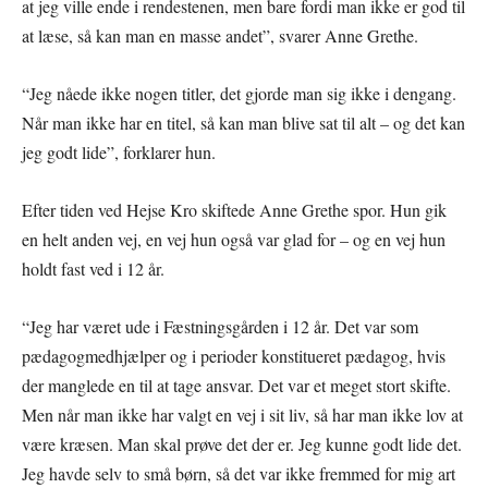
at jeg ville ende i rendestenen, men bare fordi man ikke er god til
at læse, så kan man en masse andet”, svarer Anne Grethe.
“Jeg nåede ikke nogen titler, det gjorde man sig ikke i dengang.
Når man ikke har en titel, så kan man blive sat til alt – og det kan
jeg godt lide”, forklarer hun.
Efter tiden ved Hejse Kro skiftede Anne Grethe spor. Hun gik
en helt anden vej, en vej hun også var glad for – og en vej hun
holdt fast ved i 12 år.
“Jeg har været ude i Fæstningsgården i 12 år. Det var som
pædagogmedhjælper og i perioder konstitueret pædagog, hvis
der manglede en til at tage ansvar. Det var et meget stort skifte.
Men når man ikke har valgt en vej i sit liv, så har man ikke lov at
være kræsen. Man skal prøve det der er. Jeg kunne godt lide det.
Jeg havde selv to små børn, så det var ikke fremmed for mig art