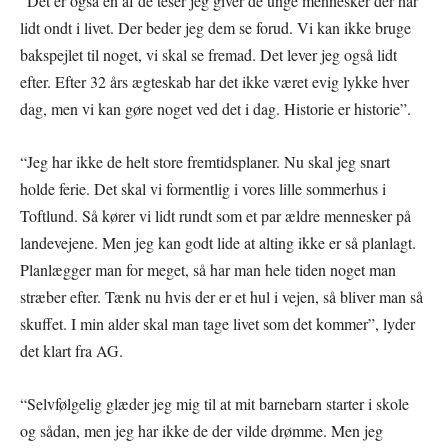
“Det er også en af de teser jeg giver de unge mennesker der har
lidt ondt i livet. Der beder jeg dem se forud. Vi kan ikke bruge
bakspejlet til noget, vi skal se fremad. Det lever jeg også lidt
efter. Efter 32 års ægteskab har det ikke været evig lykke hver
dag, men vi kan gøre noget ved det i dag. Historie er historie”.
“Jeg har ikke de helt store fremtidsplaner. Nu skal jeg snart
holde ferie. Det skal vi formentlig i vores lille sommerhus i
Toftlund. Så kører vi lidt rundt som et par ældre mennesker på
landevejene. Men jeg kan godt lide at alting ikke er så planlagt.
Planlægger man for meget, så har man hele tiden noget man
stræber efter. Tænk nu hvis der er et hul i vejen, så bliver man så
skuffet. I min alder skal man tage livet som det kommer”, lyder
det klart fra AG.
“Selvfølgelig glæder jeg mig til at mit barnebarn starter i skole
og sådan, men jeg har ikke de der vilde drømme. Men jeg