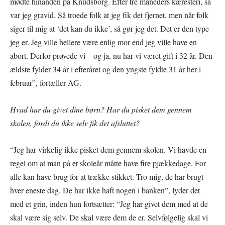
mødte hinanden på Knudsborg. Efter tre måneders kæresteri, så
var jeg gravid. Så troede folk at jeg fik det fjernet, men når folk
siger til mig at ‘det kan du ikke’, så gør jeg det. Det er den type
jeg er. Jeg ville hellere være enlig mor end jeg ville have en
abort. Derfor prøvede vi – og ja, nu har vi været gift i 32 år. Den
ældste fylder 34 år i efteråret og den yngste fyldte 31 år her i
februar”, fortæller AG.
Hvad har du givet dine børn? Har du pisket dem gennem
skolen, fordi du ikke selv fik det afsluttet?
“Jeg har virkelig ikke pisket dem gennem skolen. Vi havde en
regel om at man på et skoleår måtte have fire pjækkedage. For
alle kan have brug for at trække stikket. Tro mig, de har brugt
hver eneste dag. De har ikke haft nogen i banken”, lyder det
med et grin, inden hun fortsætter: “Jeg har givet dem med at de
skal være sig selv. De skal være dem de er. Selvfølgelig skal vi