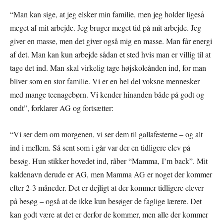
“Man kan sige, at jeg elsker min familie, men jeg holder ligeså
meget af mit arbejde. Jeg bruger meget tid på mit arbejde. Jeg
giver en masse, men det giver også mig en masse. Man får energi
af det. Man kan kun arbejde sådan et sted hvis man er villig til at
tage det ind. Man skal virkelig tage højskoleånden ind, for man
bliver som en stor familie. Vi er en hel del voksne mennesker
med mange teenagebørn. Vi kender hinanden både på godt og
ondt”, forklarer AG og fortsætter:
“Vi ser dem om morgenen, vi ser dem til gallafesterne – og alt
ind i mellem. Så sent som i går var der en tidligere elev på
besøg. Hun stikker hovedet ind, råber “Mamma, I’m back”. Mit
kaldenavn derude er AG, men Mamma AG er noget der kommer
efter 2-3 måneder. Det er dejligt at der kommer tidligere elever
på besøg – også at de ikke kun besøger de faglige lærere. Det
kan godt være at det er derfor de kommer, men alle der kommer