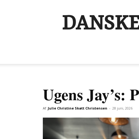
DANSKE
Ugens Jay’s: P
Af
Julie Christine Skøtt Christensen
-
28 juni, 2026