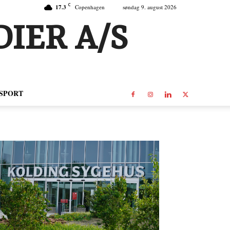
C
17.3
Copenhagen
søndag 9. august 2026
IER A/S
SPORT