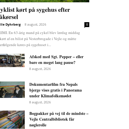
yklist kørt på sygehus efter
åkørsel
lle Dyhrberg
-
8 august, 2026
0
IMI. En 63-årig mand på cykel blev lørdag middag
kørt af en bilist på Vesterbrogade i Vejle og måtte
terfølgende køres på sygehuset i...
Afsked med Sgt. Pepper – eller
bare en meget lang pause?
8 august, 2026
Dokumentarfilm fra Nepals
bjerge vises gratis i Panorama
under Klimafolkemødet
8 august, 2026
Bogpakker på vej til de mindste –
Vejle Centralbibliotek får
nøglerolle