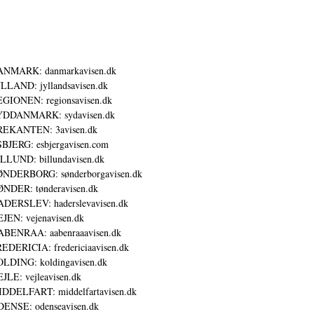
ANMARK: danmarkavisen.dk
LLAND: jyllandsavisen.dk
GIONEN: regionsavisen.dk
YDDANMARK: sydavisen.dk
REKANTEN: 3avisen.dk
BJERG: esbjergavisen.com
LLUND: billundavisen.dk
NDERBORG: sønderborgavisen.dk
NDER: tønderavisen.dk
DERSLEV: haderslevavisen.dk
JEN: vejenavisen.dk
BENRAA: aabenraaavisen.dk
EDERICIA: fredericiaavisen.dk
LDING: koldingavisen.dk
JLE: vejleavisen.dk
DDELFART: middelfartavisen.dk
ENSE: odenseavisen.dk