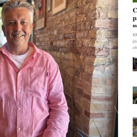
C
p
Mi
KR
på
ef