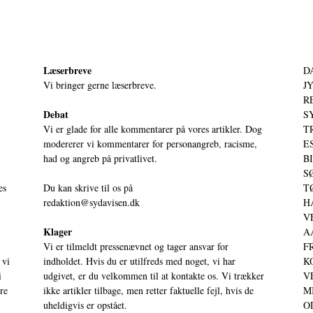
Læserbreve
D
Vi bringer gerne læserbreve.
JY
RE
Debat
S
Vi er glade for alle kommentarer på vores artikler. Dog
T
modererer vi kommentarer for personangreb, racisme,
ES
had og angreb på privatlivet.
BI
SØ
es
Du kan skrive til os på
TØ
redaktion@sydavisen.dk
HA
VE
Klager
AA
Vi er tilmeldt pressenævnet og tager ansvar for
FR
 vi
indholdet. Hvis du er utilfreds med noget, vi har
KO
i
udgivet, er du velkommen til at kontakte os. Vi trækker
VE
ere
ikke artikler tilbage, men retter faktuelle fejl, hvis de
MI
uheldigvis er opstået.
OD