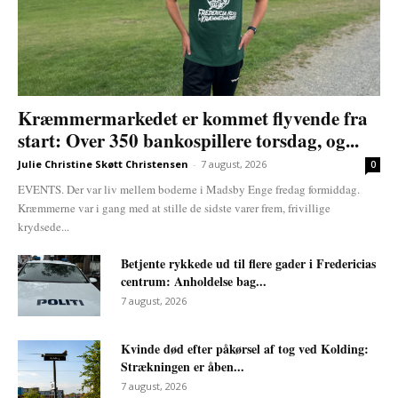
Kræmmermarkedet er kommet flyvende fra
start: Over 350 bankospillere torsdag, og...
Julie Christine Skøtt Christensen
-
7 august, 2026
0
EVENTS. Der var liv mellem boderne i Madsby Enge fredag formiddag.
Kræmmerne var i gang med at stille de sidste varer frem, frivillige
krydsede...
Betjente rykkede ud til flere gader i Fredericias
centrum: Anholdelse bag...
7 august, 2026
Kvinde død efter påkørsel af tog ved Kolding:
Strækningen er åben...
7 august, 2026