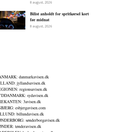
8 august, 2026
Bilist anholdt for spritkørsel kort
før midnat
8 august, 2026
ANMARK: danmarkavisen.dk
LLAND: jyllandsavisen.dk
GIONEN: regionsavisen.dk
YDDANMARK: sydavisen.dk
REKANTEN: 3avisen.dk
BJERG: esbjergavisen.com
LLUND: billundavisen.dk
NDERBORG: sønderborgavisen.dk
NDER: tønderavisen.dk