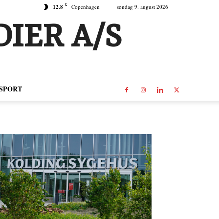
C
12.8
Copenhagen
søndag 9. august 2026
IER A/S
SPORT