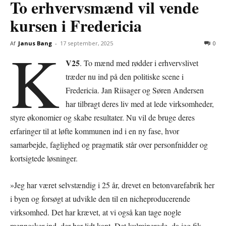
To erhvervsmænd vil vende
kursen i Fredericia
K
Af
Janus Bang
-
17 september, 2025
0
V25
. To mænd med rødder i erhvervslivet
træder nu ind på den politiske scene i
Fredericia. Jan Riisager og Søren Andersen
har tilbragt deres liv med at lede virksomheder,
styre økonomier og skabe resultater. Nu vil de bruge deres
erfaringer til at løfte kommunen ind i en ny fase, hvor
samarbejde, faglighed og pragmatik står over personfnidder og
kortsigtede løsninger.
»Jeg har været selvstændig i 25 år, drevet en betonvarefabrik her
i byen og forsøgt at udvikle den til en nicheproducerende
virksomhed. Det har krævet, at vi også kan tage nogle
mennesker ind, der har lidt kant. Det kulminerede, da jeg fik