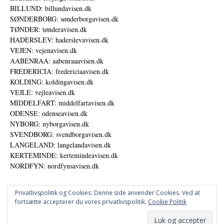
BILLUND: billundavisen.dk
SØNDERBORG: sønderborgavisen.dk
TØNDER: tønderavisen.dk
HADERSLEV: haderslevavisen.dk
VEJEN: vejenavisen.dk
AABENRAA: aabenraaavisen.dk
FREDERICIA: fredericiaavisen.dk
KOLDING: koldingavisen.dk
VEJLE: vejleavisen.dk
MIDDELFART: middelfartavisen.dk
ODENSE: odenseavisen.dk
NYBORG: nyborgavisen.dk
SVENDBORG: svendborgavisen.dk
LANGELAND: langelandavisen.dk
KERTEMINDE: kertemindeavisen.dk
NORDFYN: nordfynsavisen.dk
Privatlivspolitik og Cookies: Denne side anvender Cookies. Ved at
fortsætte accepterer du vores privatlivspolitik.
Cookie Politik
Annoncer
Datapolitik