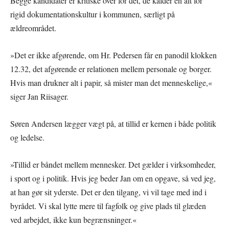
Begge kandidater er kritiske over for det, de kalder en alt for
rigid dokumentationskultur i kommunen, særligt på
ældreområdet.
»Det er ikke afgørende, om Hr. Pedersen får en panodil klokken
12.32, det afgørende er relationen mellem personale og borger.
Hvis man drukner alt i papir, så mister man det menneskelige,«
siger Jan Riisager.
Søren Andersen lægger vægt på, at tillid er kernen i både politik
og ledelse.
»Tillid er båndet mellem mennesker. Det gælder i virksomheder,
i sport og i politik. Hvis jeg beder Jan om en opgave, så ved jeg,
at han gør sit yderste. Det er den tilgang, vi vil tage med ind i
byrådet. Vi skal lytte mere til fagfolk og give plads til glæden
ved arbejdet, ikke kun begrænsninger.«