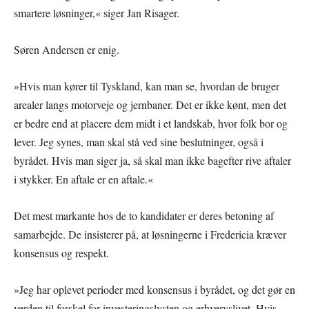
smartere løsninger,« siger Jan Risager.
Søren Andersen er enig.
»Hvis man kører til Tyskland, kan man se, hvordan de bruger
arealer langs motorveje og jernbaner. Det er ikke kønt, men det
er bedre end at placere dem midt i et landskab, hvor folk bor og
lever. Jeg synes, man skal stå ved sine beslutninger, også i
byrådet. Hvis man siger ja, så skal man ikke bagefter rive aftaler
i stykker. En aftale er en aftale.«
Det mest markante hos de to kandidater er deres betoning af
samarbejde. De insisterer på, at løsningerne i Fredericia kræver
konsensus og respekt.
»Jeg har oplevet perioder med konsensus i byrådet, og det gør en
verden til forskel for investeringslysten og erhvervslivet. Hvis