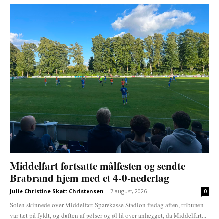
Middelfart fortsatte målfesten og sendte
Brabrand hjem med et 4-0-nederlag
Julie Christine Skøtt Christensen
-
7 august, 2026
0
Solen skinnede over Middelfart Sparekasse Stadion fredag aften, tribunen
var tæt på fyldt, og duften af pølser og øl lå over anlægget, da Middelfart...