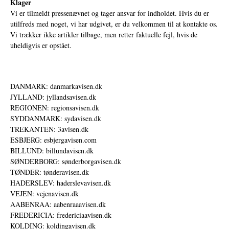
Klager
Vi er tilmeldt pressenævnet og tager ansvar for indholdet. Hvis du er
utilfreds med noget, vi har udgivet, er du velkommen til at kontakte os.
Vi trækker ikke artikler tilbage, men retter faktuelle fejl, hvis de
uheldigvis er opstået.
DANMARK: danmarkavisen.dk
JYLLAND: jyllandsavisen.dk
REGIONEN: regionsavisen.dk
SYDDANMARK: sydavisen.dk
TREKANTEN: 3avisen.dk
ESBJERG: esbjergavisen.com
BILLUND: billundavisen.dk
SØNDERBORG: sønderborgavisen.dk
TØNDER: tønderavisen.dk
HADERSLEV: haderslevavisen.dk
VEJEN: vejenavisen.dk
AABENRAA: aabenraaavisen.dk
FREDERICIA: fredericiaavisen.dk
KOLDING: koldingavisen.dk