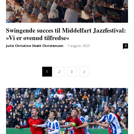
Swingende succes til Middelfart Jazzfestival:
»Vi er ovenud tilfredse«
Julie Christine Skøtt Christensen
-
7 august, 2025
0
1
2
3