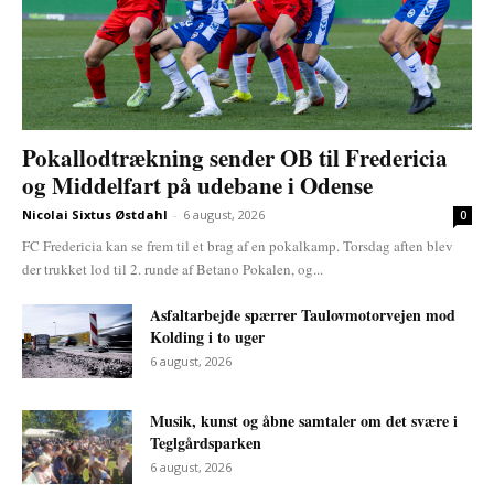
Pokallodtrækning sender OB til Fredericia
og Middelfart på udebane i Odense
Nicolai Sixtus Østdahl
-
6 august, 2026
0
FC Fredericia kan se frem til et brag af en pokalkamp. Torsdag aften blev
der trukket lod til 2. runde af Betano Pokalen, og...
Asfaltarbejde spærrer Taulovmotorvejen mod
Kolding i to uger
6 august, 2026
Musik, kunst og åbne samtaler om det svære i
Teglgårdsparken
6 august, 2026