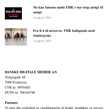
Nu kan fansene møde FHK’s nye trup ansigt til
ansigt
6 august, 2026
Fra 8-4 til øretæver. FHK kollapsede mod
Sønderjyske
6 august, 2026
DANSKE DIGITALE MEDIER A/S
Norgesgade 48
7000 Fredericia
CVR nr. 40954481
DUNS nr. 306166788
Partnere
Vi øger din synlighed og værdiforøgelse af brand, produkter og service.