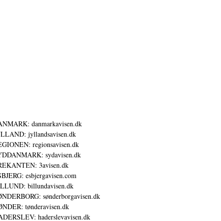
ANMARK: danmarkavisen.dk
LLAND: jyllandsavisen.dk
GIONEN: regionsavisen.dk
YDDANMARK: sydavisen.dk
REKANTEN: 3avisen.dk
BJERG: esbjergavisen.com
LLUND: billundavisen.dk
NDERBORG: sønderborgavisen.dk
NDER: tønderavisen.dk
DERSLEV: haderslevavisen.dk