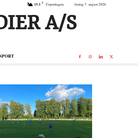
C
15.1
Copenhagen
fredag 7. august 2026
IER A/S
SPORT