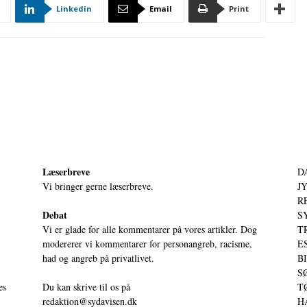
Linkedin
Email
Print
Læserbreve
D
Vi bringer gerne læserbreve.
JY
RE
Debat
S
Vi er glade for alle kommentarer på vores artikler. Dog
T
modererer vi kommentarer for personangreb, racisme,
ES
had og angreb på privatlivet.
BI
SØ
es
Du kan skrive til os på
TØ
redaktion@sydavisen.dk
HA