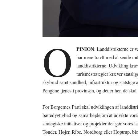
O
PINION
. Landdistrikterne er 
har mere travlt med at sende mi
landdistrikterne. Udvikling kr
turismestrategier kræver statsli
skybrud samt sundhed, infrastruktur og statslige 
Pengene tjenes i provinsen, og det er her, de skal
For Borgernes Parti skal udviklingen af landdistr
bæredygtighed og samarbejde om at udvikle vores
strategiske initiativer og projekter der gør vores l
Tønder, Højer, Ribe, Nordborg eller Hoptrup, blot