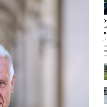
M
s
n
Ju
So
af
ov