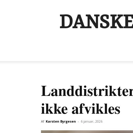
DANSKE
Landdistrikter
ikke afvikles
Af
Karsten Byrgesen
-
6 januar, 2026