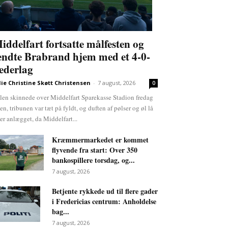
iddelfart fortsatte målfesten og
endte Brabrand hjem med et 4-0-
ederlag
lie Christine Skøtt Christensen
-
7 august, 2026
0
len skinnede over Middelfart Sparekasse Stadion fredag
ten, tribunen var tæt på fyldt, og duften af pølser og øl lå
er anlægget, da Middelfart...
Kræmmermarkedet er kommet
flyvende fra start: Over 350
bankospillere torsdag, og...
7 august, 2026
Betjente rykkede ud til flere gader
i Fredericias centrum: Anholdelse
bag...
7 august, 2026