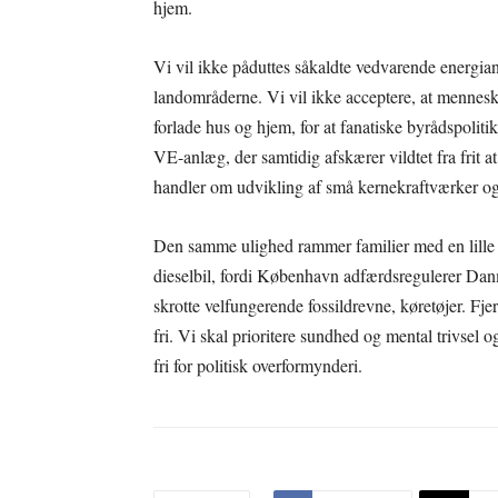
hjem.
Vi vil ikke påduttes såkaldte vedvarende energian
landområderne. Vi vil ikke acceptere, at mennesk
forlade hus og hjem, for at fanatiske byrådspolitik
VE-anlæg, der samtidig afskærer vildtet fra frit at
handler om udvikling af små kernekraftværker og
Den samme ulighed rammer familier med en lille øk
dieselbil, fordi København adfærdsregulerer Danma
skrotte velfungerende fossildrevne, køretøjer. Fje
fri. Vi skal prioritere sundhed og mental trivsel o
fri for politisk overformynderi.