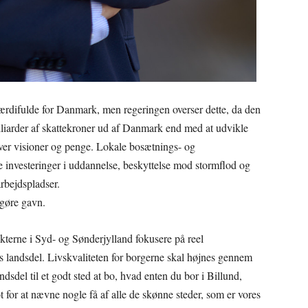
værdifulde for Danmark, men regeringen overser dette, da den
lliarder af skattekroner ud af Danmark end med at udvikle
æver visioner og penge. Lokale bosætnings- og
ge investeringer i uddannelse, beskyttelse mod stormflod og
arbejdspladser.
 gøre gavn.
ikterne i Syd- og Sønderjylland fokusere på reel
 landsdel. Livskvaliteten for borgerne skal højnes gennem
andsdel til et godt sted at bo, hvad enten du bor i Billund,
 for at nævne nogle få af alle de skønne steder, som er vores