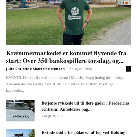
Kræmmermarkedet er kommet flyvende fra
start: Over 350 bankospillere torsdag, og...
Julie Christine Skøtt Christensen
-
7 august, 2026
0
EVENTS. Der var liv mellem boderne i Madsby Enge fredag formiddag.
Kræmmerne var i gang med at stille de sidste varer frem, frivillige
krydsede...
Betjente rykkede ud til flere gader i Fredericias
centrum: Anholdelse bag...
7 august, 2026
Kvinde død efter påkørsel af tog ved Kolding: