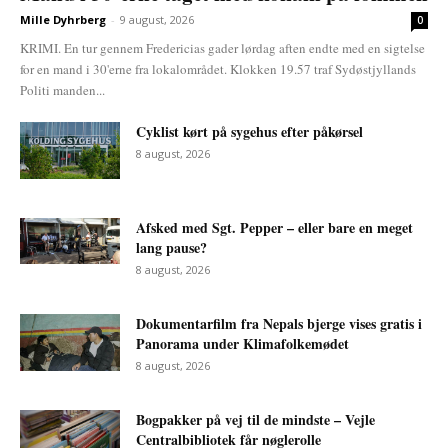
Mille Dyhrberg
-
9 august, 2026
0
KRIMI. En tur gennem Fredericias gader lørdag aften endte med en sigtelse
for en mand i 30'erne fra lokalområdet. Klokken 19.57 traf Sydøstjyllands
Politi manden...
Cyklist kørt på sygehus efter påkørsel
8 august, 2026
Afsked med Sgt. Pepper – eller bare en meget
lang pause?
8 august, 2026
Dokumentarfilm fra Nepals bjerge vises gratis i
Panorama under Klimafolkemødet
8 august, 2026
Bogpakker på vej til de mindste – Vejle
Centralbibliotek får nøglerolle