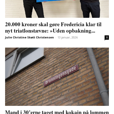
20.000 kroner skal gøre Fredericia klar til
nyt triatlonstævne: »Uden opbakning...
Julie Christine Skøtt Christensen
-
13 januar, 2026
0
Mand i 30’erne taget med kokain på lommen