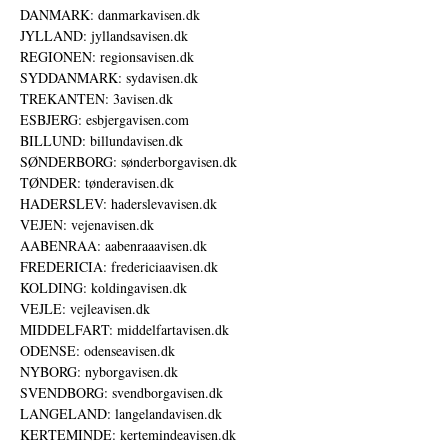
DANMARK: danmarkavisen.dk
JYLLAND: jyllandsavisen.dk
REGIONEN: regionsavisen.dk
SYDDANMARK: sydavisen.dk
TREKANTEN: 3avisen.dk
ESBJERG: esbjergavisen.com
BILLUND: billundavisen.dk
SØNDERBORG: sønderborgavisen.dk
TØNDER: tønderavisen.dk
HADERSLEV: haderslevavisen.dk
VEJEN: vejenavisen.dk
AABENRAA: aabenraaavisen.dk
FREDERICIA: fredericiaavisen.dk
KOLDING: koldingavisen.dk
VEJLE: vejleavisen.dk
MIDDELFART: middelfartavisen.dk
ODENSE: odenseavisen.dk
NYBORG: nyborgavisen.dk
SVENDBORG: svendborgavisen.dk
LANGELAND: langelandavisen.dk
KERTEMINDE: kertemindeavisen.dk