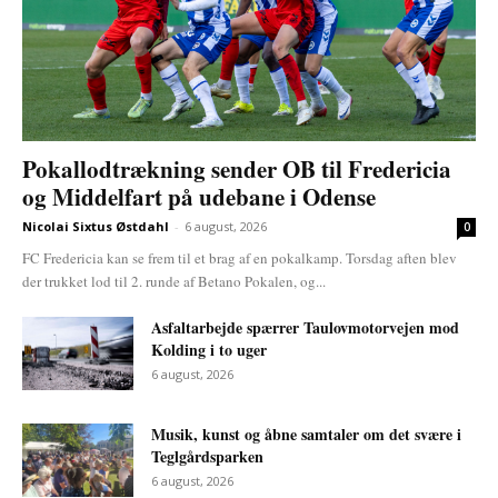
Pokallodtrækning sender OB til Fredericia
og Middelfart på udebane i Odense
Nicolai Sixtus Østdahl
-
6 august, 2026
0
FC Fredericia kan se frem til et brag af en pokalkamp. Torsdag aften blev
der trukket lod til 2. runde af Betano Pokalen, og...
Asfaltarbejde spærrer Taulovmotorvejen mod
Kolding i to uger
6 august, 2026
Musik, kunst og åbne samtaler om det svære i
Teglgårdsparken
6 august, 2026