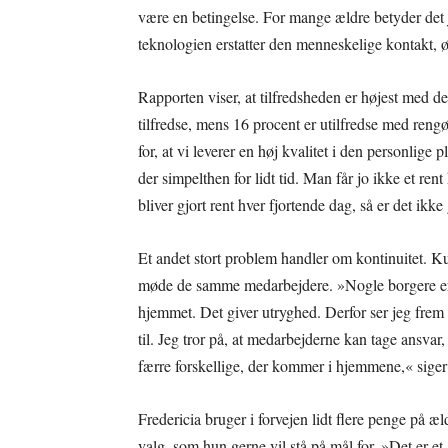
være en betingelse. For mange ældre betyder det 
teknologien erstatter den menneskelige kontakt,
Rapporten viser, at tilfredsheden er højest med de
tilfredse, mens 16 procent er utilfredse med reng
for, at vi leverer en høj kvalitet i den personlig
der simpelthen for lidt tid. Man får jo ikke et ren
bliver gjort rent hver fjortende dag, så er det ik
Et andet stort problem handler om kontinuitet. Ku
møde de samme medarbejdere. »Nogle borgere er ut
hjemmet. Det giver utryghed. Derfor ser jeg frem 
til. Jeg tror på, at medarbejderne kan tage ansvar,
færre forskellige, der kommer i hjemmene,« siger
Fredericia bruger i forvejen lidt flere penge på æ
valg, som hun gerne vil stå på mål for. »Det er et 