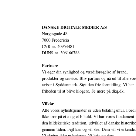
DANSKE DIGITALE MEDIER A/S
Norgesgade 48
7000 Fredericia
CVR nr. 40954481
DUNS nr. 306166788
Partnere
Vi øger din synlighed og værdiforøgelse af brand,
produkter og service. Bliv partner og nå ud til alle vor
aviser i Syddanmark. Støt den frie formidling. Vi har
friheden til at blive klogere. Se mere på
dkq.dk.
Vilkår
Alle vores nyhedstjenester er uden betalingsmur. Fordi
ikke tror på et a og et b hold. Vi har vores fundament 
den kildekritiske tradition, udviklet af danske historik
gennem tiden. Fejl kan og vil ske. Dem vil vi erkende.
Vi skaber ikke nyhederne. Vi bringer dem.