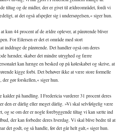
e tiltag og de midler, der er givet til ældreområdet, fordi vi
deligt, at det også afspejler sig i undersøgelsen,« siger hun.
at kun 44 procent af de ældre oplever, at pårørende bliver
pen. For Eilersen er det et område med stort
 at inddrage de pårørende. Det handler også om deres
i gode hænder, skaber det mindre utryghed og færre
personalet kan hænge en besked op på køleskabet og skrive, at
ørende kigge forbi. Det behøver ikke at være store formelle
 der gør forskellen,« siger hun.
e kalder på handling. I Fredericia vurderer 31 procent deres
 den er dårlig eller meget dårlig. »Vi skal selvfølgelig være
et, og se om der er nogle forebyggende tiltag vi kan sætte ind
bud, der kan forbedre deres hverdag. Vi skal blive bedre til at
r det godt, og så handle, før det går helt galt,« siger hun.