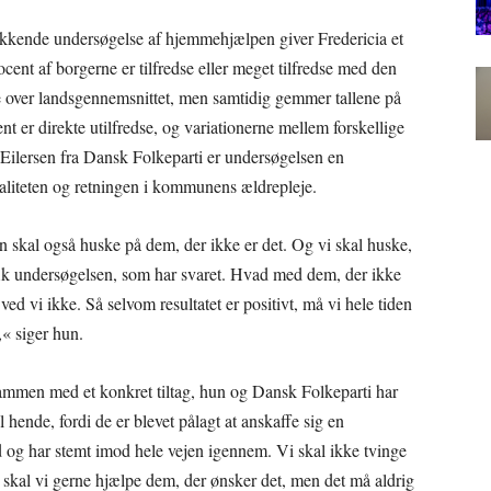
ækkende undersøgelse af hjemmehjælpen giver Fredericia et
ocent af borgerne er tilfredse eller meget tilfredse med den
e over landsgennemsnittet, men samtidig gemmer tallene på
nt er direkte utilfredse, og variationerne mellem forskellige
ilersen fra Dansk Folkeparti er undersøgelsen en
aliteten og retningen i kommunens ældrepleje.
man skal også huske på dem, der ikke er det. Og vi skal huske,
 fik undersøgelsen, som har svaret. Hvad med dem, der ikke
t ved vi ikke. Så selvom resultatet er positivt, må vi hele tiden
,« siger hun.
sammen med et konkret tiltag, hun og Dansk Folkeparti har
 hende, fordi de er blevet pålagt at anskaffe sig en
od og har stemt imod hele vejen igennem. Vi skal ikke tvinge
g skal vi gerne hjælpe dem, der ønsker det, men det må aldrig