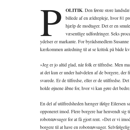
P
OLITIK
. Den første store landsd
billede af en ældrepleje, hvor 81 pr
hjælp de modtager. Det er en smul
væsentlige udfordringer. Seks proce
ydelser er markante. For byrådsmedlem Susanne E
kærkommen anledning til at se kritisk på både kv
»Jeg er jo altid glad, når folk er tilfredse. Men 
at det kun er under halvdelen af de borgere, der
svarede. Er de tilfredse, eller er de utilfredse. De
holde øjnene åbne for, hvor vi kan gøre det bedre
En del af utilfredsheden hænger ifølge Eilersen 
opponeret imod. Flere borgere har henvendt sig til
robotstøvsuger for at få gjort rent. »Det er vi im
borgere til at have en robotstøvsuger. Selvfølgeli