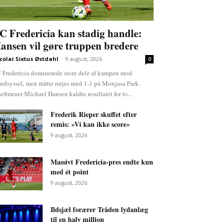
C Fredericia kan stadig handle:
ansen vil gøre truppen bredere
colai Sixtus Østdahl
-
9 august, 2026
0
 Fredericia dominerede store dele af kampen mod
ndsyssel, men måtte nøjes med 1-1 på Monjasa Park.
eftræner Michael Hansen kaldte resultatet for to...
Frederik Rieper skuffet efter
remis: »Vi kan ikke score«
9 august, 2026
Massivt Fredericia-pres endte kun
med ét point
9 august, 2026
Ildsjæl forærer Tråden lydanlæg
til en halv million