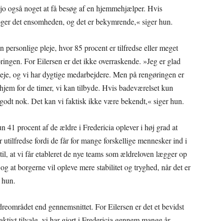
jo også noget at få besøg af en hjemmehjælper. Hvis
 øger det ensomheden, og det er bekymrende,« siger hun.
n personlige pleje, hvor 85 procent er tilfredse eller meget
øringen. For Eilersen er det ikke overraskende. »Jeg er glad
e pleje, og vi har dygtige medarbejdere. Men på rengøringen er
t hjem for de timer, vi kan tilbyde. Hvis badeværelset kun
ke godt nok. Det kan vi faktisk ikke være bekendt,« siger hun.
n 41 procent af de ældre i Fredericia oplever i høj grad at
ilfredse fordi de får for mange forskellige mennesker ind i
til, at vi får etableret de nye teams som ældreloven lægger op
 og at borgerne vil opleve mere stabilitet og tryghed, når det er
 hun.
ldreområdet end gennemsnittet. For Eilersen er det et bevidst
aktivt tilvalg, vi har gjort i Fredericia gennem mange år.