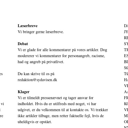
Læserbreve
D
Vi bringer gerne læserbreve.
JY
RE
Debat
S
Vi er glade for alle kommentarer på vores artikler. Dog
T
modererer vi kommentarer for personangreb, racisme,
ES
had og angreb på privatlivet.
BI
SØ
es
Du kan skrive til os på
TØ
redaktion@sydavisen.dk
HA
VE
Klager
AA
Vi er tilmeldt pressenævnet og tager ansvar for
FR
 vi
indholdet. Hvis du er utilfreds med noget, vi har
KO
i
udgivet, er du velkommen til at kontakte os. Vi trækker
VE
ere
ikke artikler tilbage, men retter faktuelle fejl, hvis de
MI
uheldigvis er opstået.
OD
NY