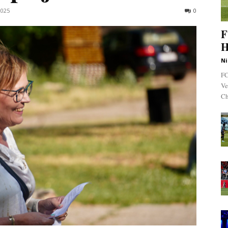
2025
0
F
H
Ni
FC
Ve
Ch