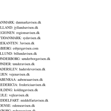
ANMARK: danmarkavisen.dk
LLAND: jyllandsavisen.dk
GIONEN: regionsavisen.dk
YDDANMARK: sydavisen.dk
REKANTEN: 3avisen.dk
BJERG: esbjergavisen.com
LLUND: billundavisen.dk
NDERBORG: sønderborgavisen.dk
NDER: tønderavisen.dk
DERSLEV: haderslevavisen.dk
JEN: vejenavisen.dk
BENRAA: aabenraaavisen.dk
EDERICIA: fredericiaavisen.dk
LDING: koldingavisen.dk
JLE: vejleavisen.dk
DDELFART: middelfartavisen.dk
ENSE: odenseavisen.dk
BORG: nyborgavisen.dk