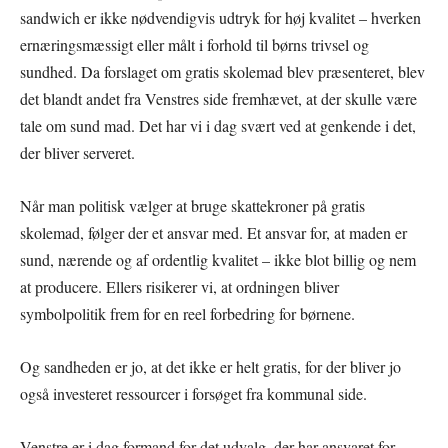
sandwich er ikke nødvendigvis udtryk for høj kvalitet – hverken
ernæringsmæssigt eller målt i forhold til børns trivsel og
sundhed. Da forslaget om gratis skolemad blev præsenteret, blev
det blandt andet fra Venstres side fremhævet, at der skulle være
tale om sund mad. Det har vi i dag svært ved at genkende i det,
der bliver serveret.
Når man politisk vælger at bruge skattekroner på gratis
skolemad, følger der et ansvar med. Et ansvar for, at maden er
sund, nærende og af ordentlig kvalitet – ikke blot billig og nem
at producere. Ellers risikerer vi, at ordningen bliver
symbolpolitik frem for en reel forbedring for børnene.
Og sandheden er jo, at det ikke er helt gratis, for der bliver jo
også investeret ressourcer i forsøget fra kommunal side.
Venstre er i dag formand for det udvalg, der har ansvaret for