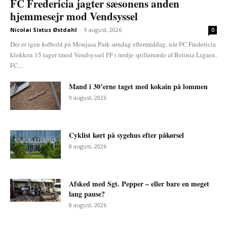
FC Fredericia jagter sæsonens anden
hjemmesejr mod Vendsyssel
Nicolai Sixtus Østdahl
-
9 august, 2026
0
Der er igen fodbold på Monjasa Park søndag eftermiddag, når FC Fredericia
klokken 15 tager imod Vendsyssel FF i tredje spillerunde af Betinia Ligaen.
FC...
Mand i 30’erne taget med kokain på lommen
9 august, 2026
Cyklist kørt på sygehus efter påkørsel
8 august, 2026
Afsked med Sgt. Pepper – eller bare en meget
lang pause?
8 august, 2026