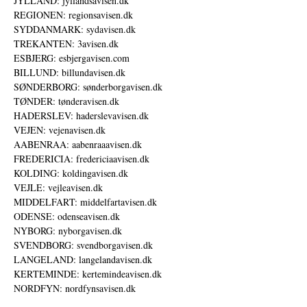
JYLLAND: jyllandsavisen.dk
REGIONEN: regionsavisen.dk
SYDDANMARK: sydavisen.dk
TREKANTEN: 3avisen.dk
ESBJERG: esbjergavisen.com
BILLUND: billundavisen.dk
SØNDERBORG: sønderborgavisen.dk
TØNDER: tønderavisen.dk
HADERSLEV: haderslevavisen.dk
VEJEN: vejenavisen.dk
AABENRAA: aabenraaavisen.dk
FREDERICIA: fredericiaavisen.dk
KOLDING: koldingavisen.dk
VEJLE: vejleavisen.dk
MIDDELFART: middelfartavisen.dk
ODENSE: odenseavisen.dk
NYBORG: nyborgavisen.dk
SVENDBORG: svendborgavisen.dk
LANGELAND: langelandavisen.dk
KERTEMINDE: kertemindeavisen.dk
NORDFYN: nordfynsavisen.dk