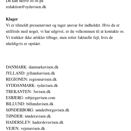
Du kan skrive til os på
redaktion@sydavisen.dk
Klager
Vi er tilmeldt pressenævnet og tager ansvar for indholdet. Hvis du er
utilfreds med noget, vi har udgivet, er du velkommen til at kontakte os.
Vi trækker ikke artikler tilbage, men retter faktuelle fejl, hvis de
uheldigvis er opstået.
DANMARK: danmarkavisen.dk
JYLLAND: jyllandsavisen.dk
REGIONEN: regionsavisen.dk
SYDDANMARK: sydavisen.dk
TREKANTEN: 3avisen.dk
ESBJERG: esbjergavisen.com
BILLUND: billundavisen.dk
SØNDERBORG: sønderborgavisen.dk
TØNDER: tønderavisen.dk
HADERSLEV: haderslevavisen.dk
VEJEN: vejenavisen.dk