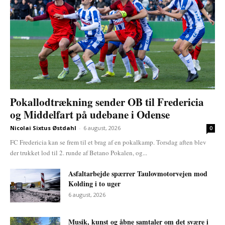
Pokallodtrækning sender OB til Fredericia
og Middelfart på udebane i Odense
Nicolai Sixtus Østdahl
-
6 august, 2026
0
FC Fredericia kan se frem til et brag af en pokalkamp. Torsdag aften blev
der trukket lod til 2. runde af Betano Pokalen, og...
Asfaltarbejde spærrer Taulovmotorvejen mod
Kolding i to uger
6 august, 2026
Musik, kunst og åbne samtaler om det svære i