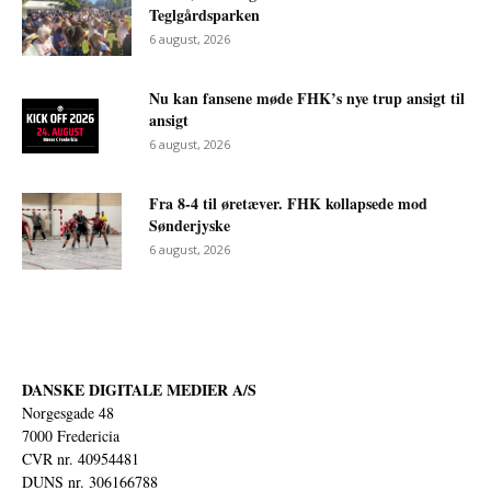
Teglgårdsparken
6 august, 2026
Nu kan fansene møde FHK’s nye trup ansigt til
ansigt
6 august, 2026
Fra 8-4 til øretæver. FHK kollapsede mod
Sønderjyske
6 august, 2026
DANSKE DIGITALE MEDIER A/S
Norgesgade 48
7000 Fredericia
CVR nr. 40954481
DUNS nr. 306166788