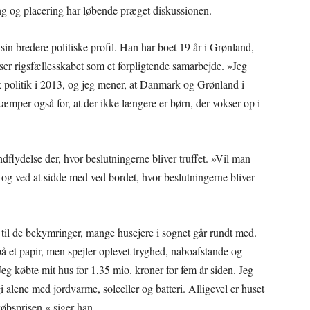
g og placering har løbende præget diskussionen.
sin bredere politiske profil. Han har boet 19 år i Grønland,
 ser rigsfællesskabet som et forpligtende samarbejde. »Jeg
 politik i 2013, og jeg mener, at Danmark og Grønland i
æmper også for, at der ikke længere er børn, der vokser op i
dflydelse der, hvor beslutningerne bliver truffet. »Vil man
og ved at sidde med ved bordet, hvor beslutningerne bliver
til de bekymringer, mange husejere i sognet går rundt med.
på et papir, men spejler oplevet tryghed, naboafstande og
g købte mit hus for 1,35 mio. kroner for fem år siden. Jeg
i alene med jordvarme, solceller og batteri. Alligevel er huset
købsprisen,« siger han.