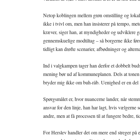
Netop koblingen mellem grøn omstilling og lokalt
ikke i tvivl om, men han insisterer på tempo, met
kræver, siger han, at myndigheder og udviklere g
gennemskuelige modtiltag – så borgerne ikke fø
tidligt kan drøfte scenarier, afbødninger og alterna
Ind i valgkampen tager han derfor et dobbelt bud
mening bør ud af kommuneplanen. Dels at tonen sk
bryder mig ikke om buh-råb. Uenighed er en del a
Spørgsmålet er, hvor nuancerne lander, når stemme
ansvar for den linje, han har lagt, hvis vælgerne 
andre, men at få processen til at fungere bedre, ti
For Herslev handler det om mere end streger på