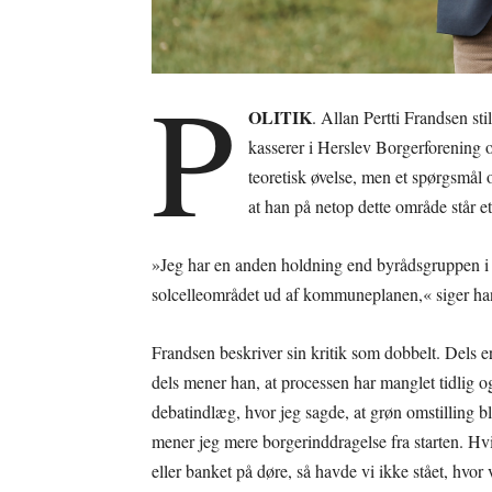
P
OLITIK
. Allan Pertti Frandsen st
kasserer i Herslev Borgerforening o
teoretisk øvelse, men et spørgsmål 
at han på netop dette område står 
»Jeg har en anden holdning end byrådsgruppen i So
solcelleområdet ud af kommuneplanen,« siger ha
Frandsen beskriver sin kritik som dobbelt. Dels 
dels mener han, at processen har manglet tidlig og
debatindlæg, hvor jeg sagde, at grøn omstilling b
mener jeg mere borgerinddragelse fra starten. H
eller banket på døre, så havde vi ikke stået, hvor v