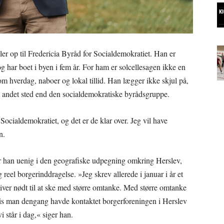
iller op til Fredericia Byråd for Socialdemokratiet. Han er
g har boet i byen i fem år. For ham er solcellesagen ikke en
om hverdag, naboer og lokal tillid. Han lægger ikke skjul på,
et andet sted end den socialdemokratiske byrådsgruppe.
cialdemokratiet, og det er de klar over. Jeg vil have
n.
er han uenig i den geografiske udpegning omkring Herslev,
 reel borgerinddragelse. »Jeg skrev allerede i januar i år et
liver nødt til at ske med større omtanke. Med større omtanke
vis man dengang havde kontaktet borgerforeningen i Herslev
i står i dag,« siger han.