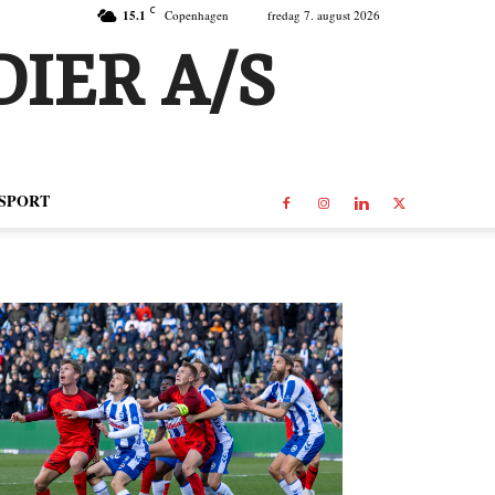
C
15.1
Copenhagen
fredag 7. august 2026
IER A/S
SPORT