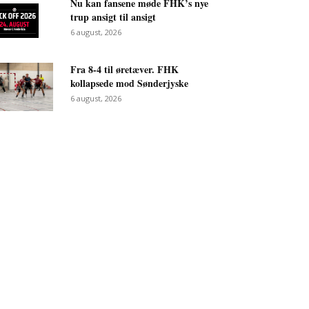
Nu kan fansene møde FHK’s nye
trup ansigt til ansigt
6 august, 2026
Fra 8-4 til øretæver. FHK
kollapsede mod Sønderjyske
6 august, 2026