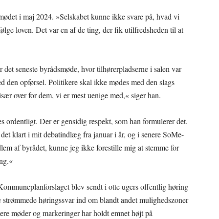
mødet i maj 2024. »Selskabet kunne ikke svare på, hvad vi
følge loven. Det var en af de ting, der fik utilfredsheden til at
r det seneste byrådsmøde, hvor tilhørerpladserne i salen var
med den opførsel. Politikere skal ikke mødes med den slags
 især over for dem, vi er mest uenige med,« siger han.
s ordentligt. Der er gensidig respekt, som han formulerer det.
det klart i mit debatindlæg fra januar i år, og i senere SoMe-
edlem af byrådet, kunne jeg ikke forestille mig at stemme for
ing.«
. Kommuneplanforslaget blev sendt i otte ugers offentlig høring
iode strømmede høringssvar ind om blandt andet mulighedszoner
nere møder og markeringer har holdt emnet højt på