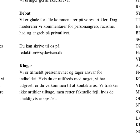
RE
Debat
S
Vi er glade for alle kommentarer på vores artikler. Dog
T
modererer vi kommentarer for personangreb, racisme,
ES
had og angreb på privatlivet.
BI
SØ
es
Du kan skrive til os på
TØ
redaktion@sydavisen.dk
HA
VE
Klager
AA
Vi er tilmeldt pressenævnet og tager ansvar for
FR
 vi
indholdet. Hvis du er utilfreds med noget, vi har
KO
i
udgivet, er du velkommen til at kontakte os. Vi trækker
VE
ere
ikke artikler tilbage, men retter faktuelle fejl, hvis de
MI
uheldigvis er opstået.
OD
NY
SV
LA
KE
NO