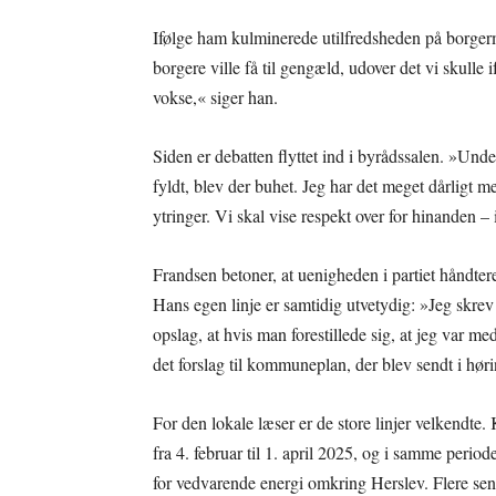
Ifølge ham kulminerede utilfredsheden på borger
borgere ville få til gengæld, udover det vi skulle i
vokse,« siger han.
Siden er debatten flyttet ind i byrådssalen. »Unde
fyldt, blev der buhet. Jeg har det meget dårligt 
ytringer. Vi skal vise respekt over for hinanden –
Frandsen betoner, at uenigheden i partiet håndtere
Hans egen linje er samtidig utvetydig: »Jeg skrev 
opslag, at hvis man forestillede sig, at jeg var m
det forslag til kommuneplan, der blev sendt i hør
For den lokale læser er de store linjer velkendte
fra 4. februar til 1. april 2025, og i samme per
for vedvarende energi omkring Herslev. Flere se