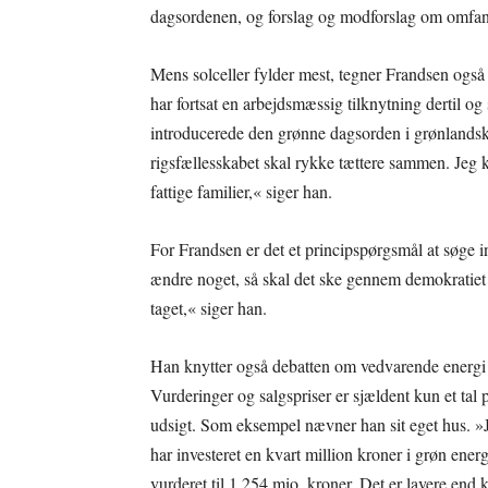
dagsordenen, og forslag og modforslag om omfan
Mens solceller fylder mest, tegner Frandsen også 
har fortsat en arbejdsmæssig tilknytning dertil og
introducerede den grønne dagsorden i grønlandsk
rigsfællesskabet skal rykke tættere sammen. Jeg k
fattige familier,« siger han.
For Frandsen er det et principspørgsmål at søge in
ændre noget, så skal det ske gennem demokratiet 
taget,« siger han.
Han knytter også debatten om vedvarende energi 
Vurderinger og salgspriser er sjældent kun et tal 
udsigt. Som eksempel nævner han sit eget hus. »Je
har investeret en kvart million kroner i grøn energ
vurderet til 1,254 mio. kroner. Det er lavere end 