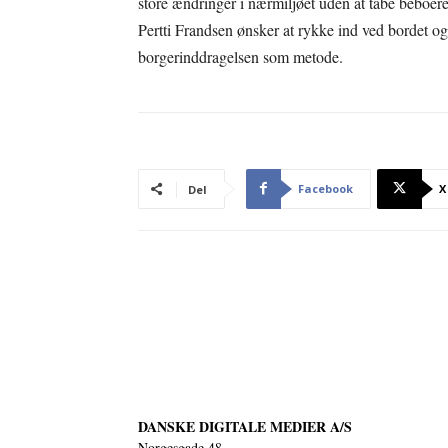
store ændringer i nærmiljøet uden at tabe beboere, 
Pertti Frandsen ønsker at rykke ind ved bordet o
borgerinddragelsen som metode.
Facebook
X
Del
DANSKE DIGITALE MEDIER A/S
Norgesgade 48