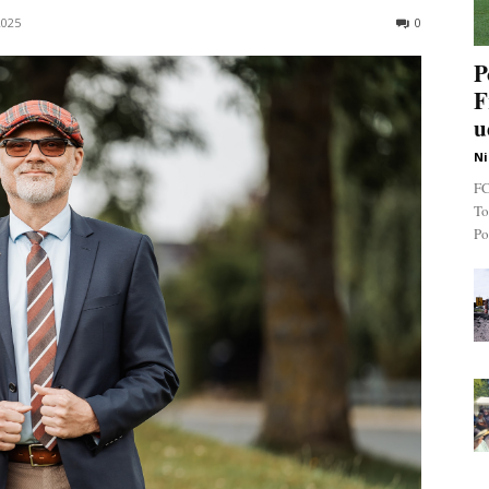
2025
0
P
F
u
Ni
FC
To
Po