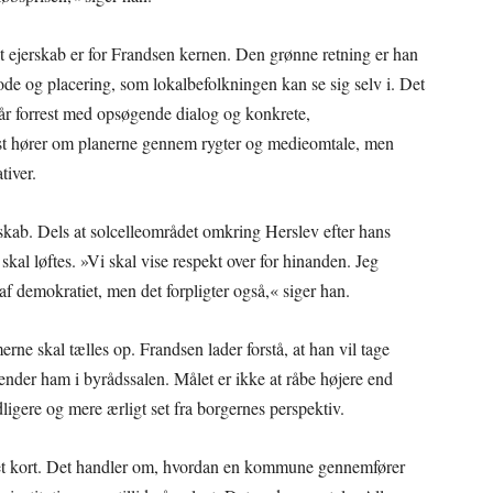
 ejerskab er for Frandsen kernen. Den grønne retning er han
ode og placering, som lokalbefolkningen kan se sig selv i. Det
år forrest med opsøgende dialog og konkrete,
rst hører om planerne gennem rygter og medieomtale, men
tiver.
skab. Dels at solcelleområdet omkring Herslev efter hans
al løftes. »Vi skal vise respekt over for hinanden. Jeg
f demokratiet, men det forpligter også,« siger han.
rne skal tælles op. Frandsen lader forstå, at han vil tage
sender ham i byrådssalen. Målet er ikke at råbe højere end
dligere og mere ærligt set fra borgernes perspektiv.
 et kort. Det handler om, hvordan en kommune gennemfører