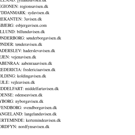
GIONEN: regionsavisen.dk
YDDANMARK: sydavisen.dk
REKANTEN: 3avisen.dk
BJERG: esbjergavisen.com
LLUND: billundavisen.dk
NDERBORG: sønderborgavisen.dk
NDER: tønderavisen.dk
DERSLEV: haderslevavisen.dk
JEN: vejenavisen.dk
BENRAA: aabenraaavisen.dk
EDERICIA: fredericiaavisen.dk
LDING: koldingavisen.dk
JLE: vejleavisen.dk
DDELFART: middelfartavisen.dk
ENSE: odenseavisen.dk
BORG: nyborgavisen.dk
ENDBORG: svendborgavisen.dk
NGELAND: langelandavisen.dk
RTEMINDE: kertemindeavisen.dk
RDFYN: nordfynsavisen.dk