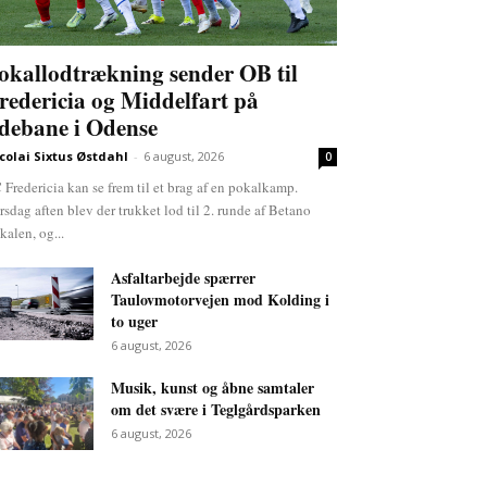
okallodtrækning sender OB til
redericia og Middelfart på
debane i Odense
colai Sixtus Østdahl
-
6 august, 2026
0
 Fredericia kan se frem til et brag af en pokalkamp.
rsdag aften blev der trukket lod til 2. runde af Betano
kalen, og...
Asfaltarbejde spærrer
Taulovmotorvejen mod Kolding i
to uger
6 august, 2026
Musik, kunst og åbne samtaler
om det svære i Teglgårdsparken
6 august, 2026