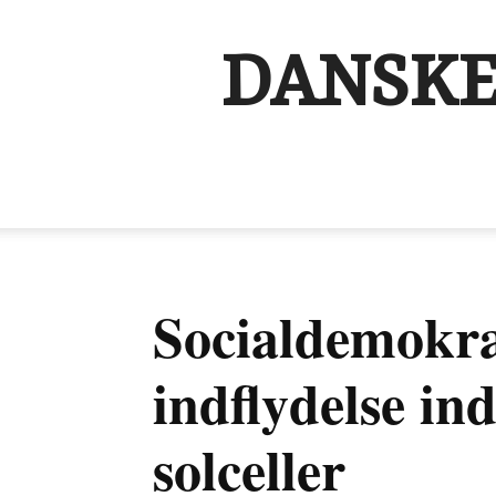
DANSKE
Socialdemokra
indflydelse in
solceller