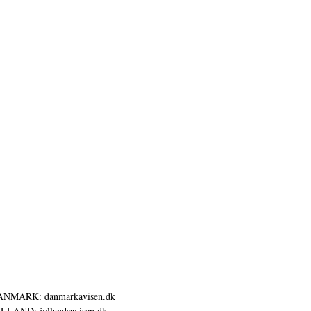
ANMARK: danmarkavisen.dk
LLAND: jyllandsavisen.dk