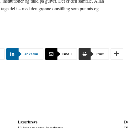
institutioner og tillid på gulvet. Det er den samtale, Allan
g tage del i – med den grønne omstilling som præmis og
Linkedin
Email
Print
Læserbreve
D
Vi bringer gerne læserbreve.
JY