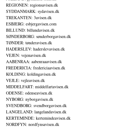
REGIONEN: regionsavisen.dk
SYDDANMARK: sydavisen.dk
TREKANTEN: 3avisen.dk
ESBJERG: esbjergavisen.com
BILLUND: billundavisen.dk
SØNDERBORG: sønderborgavisen.dk
TØNDER: tønderavisen.dk
HADERSLEV: haderslevavisen.dk
VEJEN: vejenavisen.dk
AABENRAA: aabenraaavisen.dk
FREDERICIA: fredericiaavisen.dk
KOLDING: koldingavisen.dk
VEJLE: vejleavisen.dk
MIDDELFART: middelfartavisen.dk
ODENSE: odenseavisen.dk
NYBORG: nyborgavisen.dk
SVENDBORG: svendborgavisen.dk
LANGELAND: langelandavisen.dk
KERTEMINDE: kertemindeavisen.dk
NORDFYN: nordfynsavisen.dk