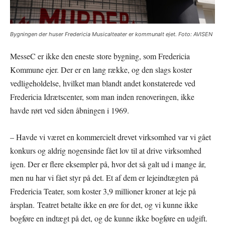
Bygningen der huser Fredericia Musicalteater er kommunalt ejet. Foto: AVISEN
MesseC er ikke den eneste store bygning, som Fredericia
Kommune ejer. Der er en lang række, og den slags koster
vedligeholdelse, hvilket man blandt andet konstaterede ved
Fredericia Idrætscenter, som man inden renoveringen, ikke
havde rørt ved siden åbningen i 1969.
– Havde vi været en kommercielt drevet virksomhed var vi gået
konkurs og aldrig nogensinde fået lov til at drive virksomhed
igen. Der er flere eksempler på, hvor det så galt ud i mange år,
men nu har vi fået styr på det. Et af dem er lejeindtægten på
Fredericia Teater, som koster 3,9 millioner kroner at leje på
årsplan. Teatret betalte ikke en øre for det, og vi kunne ikke
bogføre en indtægt på det, og de kunne ikke bogføre en udgift.