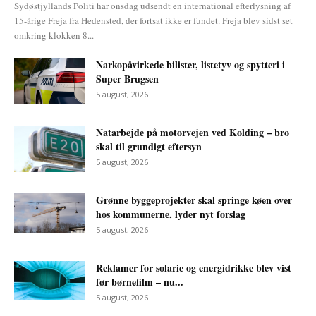
Sydøstjyllands Politi har onsdag udsendt en international efterlysning af
15-årige Freja fra Hedensted, der fortsat ikke er fundet. Freja blev sidst set
omkring klokken 8...
Narkopåvirkede bilister, listetyv og spytteri i
Super Brugsen
5 august, 2026
Natarbejde på motorvejen ved Kolding – bro
skal til grundigt eftersyn
5 august, 2026
Grønne byggeprojekter skal springe køen over
hos kommunerne, lyder nyt forslag
5 august, 2026
Reklamer for solarie og energidrikke blev vist
før børnefilm – nu...
5 august, 2026