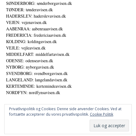
SØNDERBORG: sønderborgavisen.dk
TØNDER: tønderavisen.dk
HADERSLEV: haderslevavisen.dk
VEJEN: vejenavisen.dk
AABENRAA: aabenraaavisen.dk
FREDERICIA: fredericiaavisen.dk
KOLDING: koldingavisen.dk
VEJLE: vejleavisen.dk
MIDDELFART: middelfartavisen.dk
ODENSE: odenseavisen.dk
NYBORG: nyborgavisen.dk
SVENDBORG: svendborgavisen.dk
LANGELAND: langelandavisen.dk
KERTEMINDE: kertemindeavisen.dk
NORDFYN: nordfynsavisen.dk
Privatlivspolitik og Cookies: Denne side anvender Cookies. Ved at
fortsætte accepterer du vores privatlivspolitik.
Cookie Politik
Annoncer
Datapolitik
© DANSKE DIGITALE MEDIER A/S - NYHEDER, ANALYSER OG PERSPEKTIVER