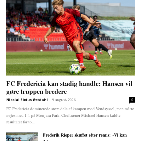
FC Fredericia kan stadig handle: Hansen vil
gøre truppen bredere
Nicolai Sixtus Østdahl
-
9 august, 2026
0
FC Fredericia dominerede store dele af kampen mod Vendsyssel, men måtte
nøjes med 1-1 på Monjasa Park. Cheftræner Michael Hansen kaldte
resultatet for to...
Frederik Rieper skuffet efter remis: »Vi kan