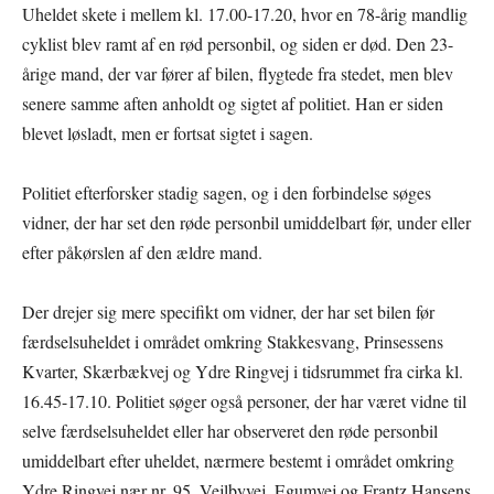
Uheldet skete i mellem kl. 17.00-17.20, hvor en 78-årig mandlig
cyklist blev ramt af en rød personbil, og siden er død. Den 23-
årige mand, der var fører af bilen, flygtede fra stedet, men blev
senere samme aften anholdt og sigtet af politiet. Han er siden
blevet løsladt, men er fortsat sigtet i sagen.
Politiet efterforsker stadig sagen, og i den forbindelse søges
vidner, der har set den røde personbil umiddelbart før, under eller
efter påkørslen af den ældre mand.
Der drejer sig mere specifikt om vidner, der har set bilen før
færdselsuheldet i området omkring Stakkesvang, Prinsessens
Kvarter, Skærbækvej og Ydre Ringvej i tidsrummet fra cirka kl.
16.45-17.10. Politiet søger også personer, der har været vidne til
selve færdselsuheldet eller har observeret den røde personbil
umiddelbart efter uheldet, nærmere bestemt i området omkring
Ydre Ringvej nær nr. 95, Vejlbyvej, Egumvej og Frantz Hansens