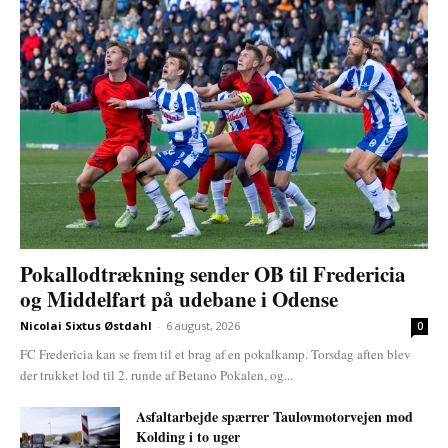
Pokallodtrækning sender OB til Fredericia
og Middelfart på udebane i Odense
Nicolai Sixtus Østdahl
-
6 august, 2026
0
FC Fredericia kan se frem til et brag af en pokalkamp. Torsdag aften blev
der trukket lod til 2. runde af Betano Pokalen, og...
Asfaltarbejde spærrer Taulovmotorvejen mod
Kolding i to uger