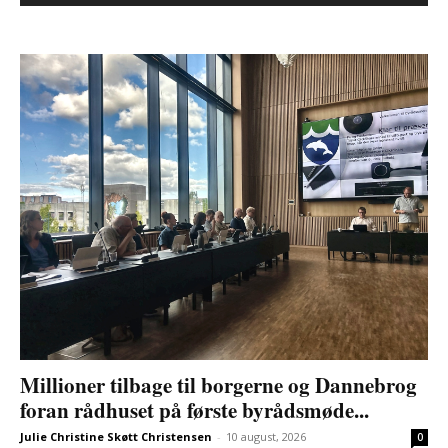
Millioner tilbage til borgerne og Dannebrog
foran rådhuset på første byrådsmøde...
Julie Christine Skøtt Christensen
-
10 august, 2026
0