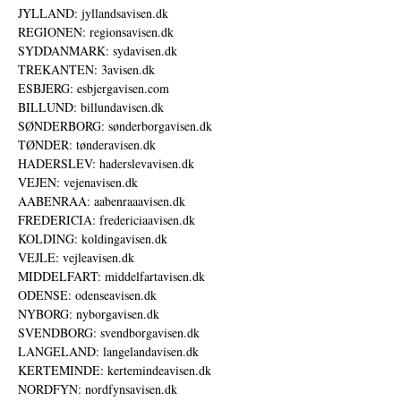
JYLLAND: jyllandsavisen.dk
REGIONEN: regionsavisen.dk
SYDDANMARK: sydavisen.dk
TREKANTEN: 3avisen.dk
ESBJERG: esbjergavisen.com
BILLUND: billundavisen.dk
SØNDERBORG: sønderborgavisen.dk
TØNDER: tønderavisen.dk
HADERSLEV: haderslevavisen.dk
VEJEN: vejenavisen.dk
AABENRAA: aabenraaavisen.dk
FREDERICIA: fredericiaavisen.dk
KOLDING: koldingavisen.dk
VEJLE: vejleavisen.dk
MIDDELFART: middelfartavisen.dk
ODENSE: odenseavisen.dk
NYBORG: nyborgavisen.dk
SVENDBORG: svendborgavisen.dk
LANGELAND: langelandavisen.dk
KERTEMINDE: kertemindeavisen.dk
NORDFYN: nordfynsavisen.dk