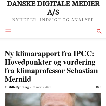
DANSKE DIGITALE MEDIER
A/S
NYHEDER, INDSIGT OG ANALYSE
Ny klimarapport fra IPCC:
Hovedpunkter og vurdering
fra klimaprofessor Sebastian
Mernild
Af
Mille Dyhrberg
-
20 marts, 2023
0