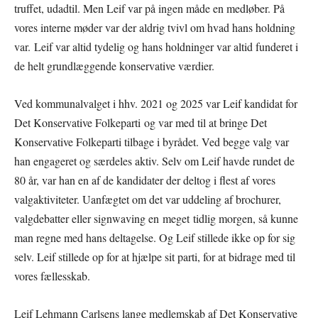
truffet, udadtil. Men Leif var på ingen måde en medløber. På
vores interne møder var der aldrig tvivl om hvad hans holdning
var. Leif var altid tydelig og hans holdninger var altid funderet i
de helt grundlæggende konservative værdier.
Ved kommunalvalget i hhv. 2021 og 2025 var Leif kandidat for
Det Konservative Folkeparti og var med til at bringe Det
Konservative Folkeparti tilbage i byrådet. Ved begge valg var
han engageret og særdeles aktiv. Selv om Leif havde rundet de
80 år, var han en af de kandidater der deltog i flest af vores
valgaktiviteter. Uanfægtet om det var uddeling af brochurer,
valgdebatter eller signwaving en meget tidlig morgen, så kunne
man regne med hans deltagelse. Og Leif stillede ikke op for sig
selv. Leif stillede op for at hjælpe sit parti, for at bidrage med til
vores fællesskab.
Leif Lehmann Carlsens lange medlemskab af Det Konservative