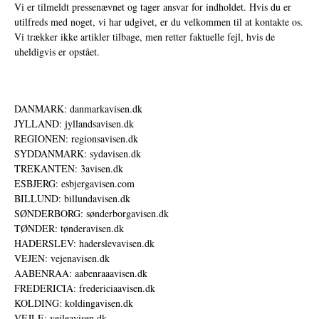
Vi er tilmeldt pressenævnet og tager ansvar for indholdet. Hvis du er
utilfreds med noget, vi har udgivet, er du velkommen til at kontakte os.
Vi trækker ikke artikler tilbage, men retter faktuelle fejl, hvis de
uheldigvis er opstået.
DANMARK: danmarkavisen.dk
JYLLAND: jyllandsavisen.dk
REGIONEN: regionsavisen.dk
SYDDANMARK: sydavisen.dk
TREKANTEN: 3avisen.dk
ESBJERG: esbjergavisen.com
BILLUND: billundavisen.dk
SØNDERBORG: sønderborgavisen.dk
TØNDER: tønderavisen.dk
HADERSLEV: haderslevavisen.dk
VEJEN: vejenavisen.dk
AABENRAA: aabenraaavisen.dk
FREDERICIA: fredericiaavisen.dk
KOLDING: koldingavisen.dk
VEJLE: vejleavisen.dk