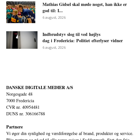
Mathias Gidsel skal møde noget, han ikke er
god til: I...
6 august, 2026
Indbrudstyv slog til ved højlys
dag i Fredericia: Politiet efterlyser vidner
6 august, 2026
DANSKE DIGITALE MEDIER A/S
Norgesgade 48
7000 Fredericia
CVR nr. 40954481
DUNS nr. 306166788
Partnere
Vi øger din synlighed og værdiforøgelse af brand, produkter og service.
Bliv partner og nå ud til alle vores aviser i Syddanmark. Støt den frie