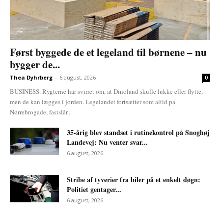
Først byggede de et legeland til børnene – nu
bygger de...
Thea Dyhrberg
-
6 august, 2026
0
BUSINESS. Rygterne har svirret om, at Dinoland skulle lukke eller flytte,
men de kan lægges i jorden. Legelandet fortsætter som altid på
Nørrebrogade, fastslår...
35-årig blev standset i rutinekontrol på Snoghøj
Landevej: Nu venter svar...
6 august, 2026
Stribe af tyverier fra biler på et enkelt døgn:
Politiet gentager...
6 august, 2026