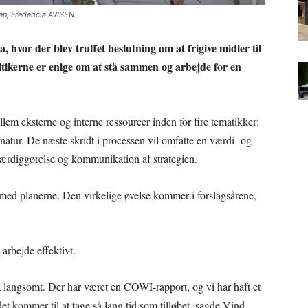
n, Fredericia AVISEN.
hvor der blev truffet beslutning om at frigive midler til
itikerne er enige om at stå sammen og arbejde for en
lem eksterne og interne ressourcer inden for fire tematikker:
atur. De næste skridt i processen vil omfatte en værdi- og
 færdiggørelse og kommunikation af strategien.
 med planerne. Den virkelige øvelse kommer i forslagsårene,
arbejde effektivt.
å langsomt. Der har været en COWI-rapport, og vi har haft et
det kommer til at tage så lang tid som tilløbet, sagde Vind.