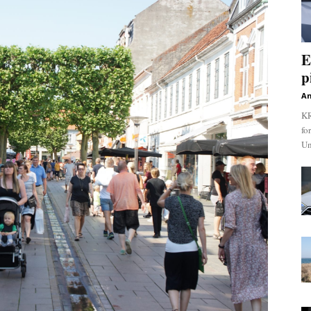
E
p
An
KR
fo
Un