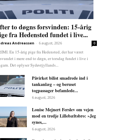
fter to døgns forsvinden: 15-årig
ige fra Hedensted fundet i live...
dreas Andreassen
-
6 august, 2026
0
IMI. En 15-årig pige fra Hedensted, der har været
rsvundet i mere end to døgn, er torsdag fundet i live i
garn. Det oplyser Sydøstjyllands...
Påvirket bilist smadrede ind i
tankanlæg – og beruset
togpassager befamlede...
6 august, 2026
Louise Mejnert Ferslev om vejen
mod en tredje Lillebæltsbro: »Jeg
synes,...
6 august, 2026