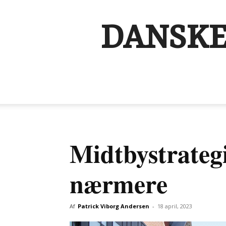
DANSKE
Midtbystrategi
nærmere
Af
Patrick Viborg Andersen
-
18 april, 2023