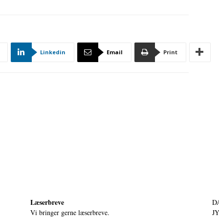
Linkedin
Email
Print
Læserbreve
D
Vi bringer gerne læserbreve.
JY