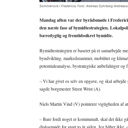
Sommerrock i Fredericia. Foto: Andreas Dyhrberg Andreasse
Mandag aften var der byrådsmøde i Fredericia, 
den næste fase af bymidtestrategien. Lokalpol
bæredygtig og fremtidssikret bymidte.
Bymidtestrategien er baseret på et samarbejde mel
byudvikling, markedsrammer, mobilitet og klima/n
potentialeanalyse, bystrategiske anbefalinger og
– Vi har givet os selv en opgave, og skal arbejde
sagde borgmester Steen Wrist (A).
Niels Martin Vind (V) pointerer vigtigheden af at 
– Bare fordi noget er kommunalt, skal det ikke g
dialogmøde for snart to år siden. Jeg håber ikke, 