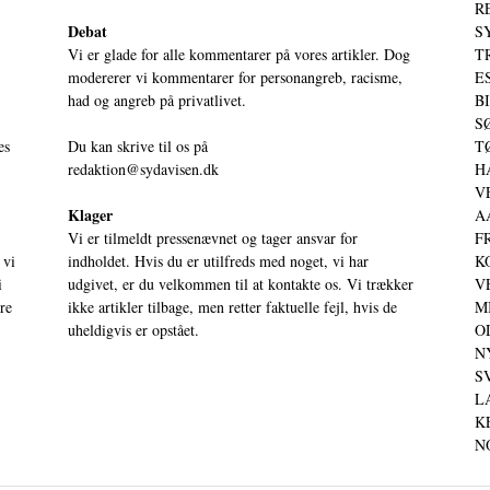
RE
Debat
S
Vi er glade for alle kommentarer på vores artikler. Dog
T
modererer vi kommentarer for personangreb, racisme,
ES
had og angreb på privatlivet.
BI
SØ
es
Du kan skrive til os på
TØ
redaktion@sydavisen.dk
HA
VE
Klager
AA
Vi er tilmeldt pressenævnet og tager ansvar for
FR
 vi
indholdet. Hvis du er utilfreds med noget, vi har
KO
i
udgivet, er du velkommen til at kontakte os. Vi trækker
VE
ere
ikke artikler tilbage, men retter faktuelle fejl, hvis de
MI
uheldigvis er opstået.
OD
NY
SV
LA
KE
NO