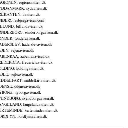
GIONEN: regionsavisen.dk
YDDANMARK: sydavisen.dk
REKANTEN: 3avisen.dk
BJERG: esbjergavisen.com
LLUND: billundavisen.dk
NDERBORG: sønderborgavisen.dk
NDER: tønderavisen.dk
DERSLEV: haderslevavisen.dk
JEN: vejenavisen.dk
BENRAA: aabenraaavisen.dk
EDERICIA: fredericiaavisen.dk
LDING: koldingavisen.dk
JLE: vejleavisen.dk
DDELFART: middelfartavisen.dk
ENSE: odenseavisen.dk
BORG: nyborgavisen.dk
ENDBORG: svendborgavisen.dk
NGELAND: langelandavisen.dk
RTEMINDE: kertemindeavisen.dk
RDFYN: nordfynsavisen.dk