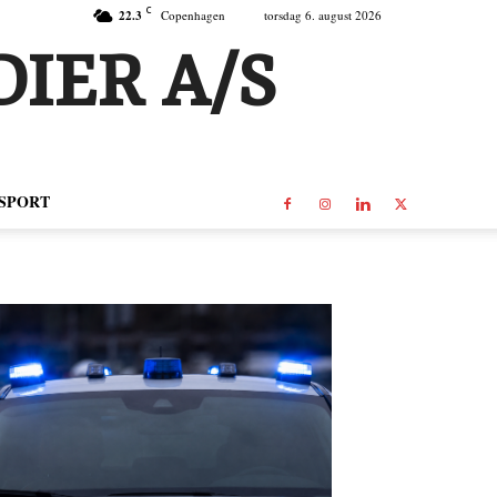
C
22.3
Copenhagen
torsdag 6. august 2026
IER A/S
SPORT