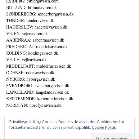
ESBJERG: esbjergavisen.com
BILLUND: billundavisen.dk
SØNDERBORG: sønderborgavisen.dk
TØNDER: tønderavisen.dk
HADERSLEV: haderslevavisen.dk
VEJEN: vejenavisen.dk
AABENRAA: aabenraaavisen.dk
FREDERICIA: fredericiaavisen.dk
KOLDING: koldingavisen.dk
VEJLE: vejleavisen.dk
MIDDELFART: middelfartavisen.dk
ODENSE: odenseavisen.dk
NYBORG: nyborgavisen.dk
SVENDBORG: svendborgavisen.dk
LANGELAND: langelandavisen.dk
KERTEMINDE: kertemindeavisen.dk
NORDFYN: nordfynsavisen.dk
Privatlivspolitik og Cookies: Denne side anvender Cookies. Ved at
fortsætte accepterer du vores privatlivspolitik.
Cookie Politik
Annoncer
Datapolitik