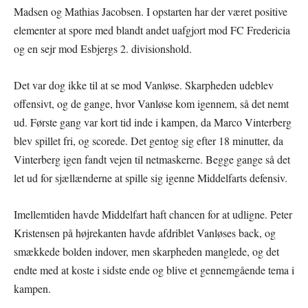
Madsen og Mathias Jacobsen. I opstarten har der været positive
elementer at spore med blandt andet uafgjort mod FC Fredericia
og en sejr mod Esbjergs 2. divisionshold.
Det var dog ikke til at se mod Vanløse. Skarpheden udeblev
offensivt, og de gange, hvor Vanløse kom igennem, så det nemt
ud. Første gang var kort tid inde i kampen, da Marco Vinterberg
blev spillet fri, og scorede. Det gentog sig efter 18 minutter, da
Vinterberg igen fandt vejen til netmaskerne. Begge gange så det
let ud for sjællænderne at spille sig igenne Middelfarts defensiv.
Imellemtiden havde Middelfart haft chancen for at udligne. Peter
Kristensen på højrekanten havde afdriblet Vanløses back, og
smækkede bolden indover, men skarpheden manglede, og det
endte med at koste i sidste ende og blive et gennemgående tema i
kampen.