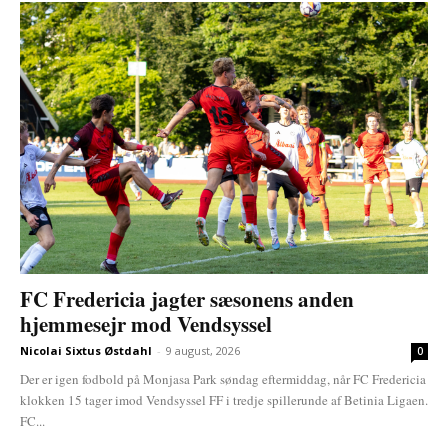
FC Fredericia jagter sæsonens anden
hjemmesejr mod Vendsyssel
Nicolai Sixtus Østdahl
-
9 august, 2026
0
Der er igen fodbold på Monjasa Park søndag eftermiddag, når FC Fredericia
klokken 15 tager imod Vendsyssel FF i tredje spillerunde af Betinia Ligaen.
FC...