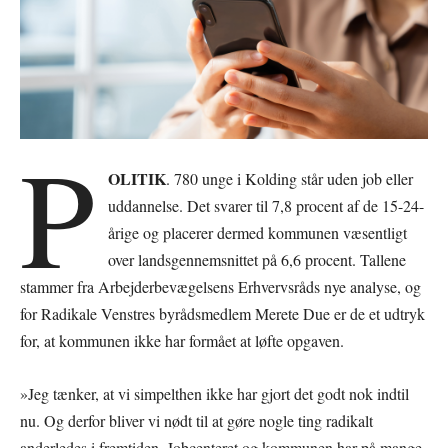
P
OLITIK
. 780 unge i Kolding står uden job eller
uddannelse. Det svarer til 7,8 procent af de 15-24-
årige og placerer dermed kommunen væsentligt
over landsgennemsnittet på 6,6 procent. Tallene
stammer fra Arbejderbevægelsens Erhvervsråds nye analyse, og
for Radikale Venstres byrådsmedlem Merete Due er de et udtryk
for, at kommunen ikke har formået at løfte opgaven.
»Jeg tænker, at vi simpelthen ikke har gjort det godt nok indtil
nu. Og derfor bliver vi nødt til at gøre nogle ting radikalt
anderledes i fremtiden. Jobcenteret og kommunen har på mange