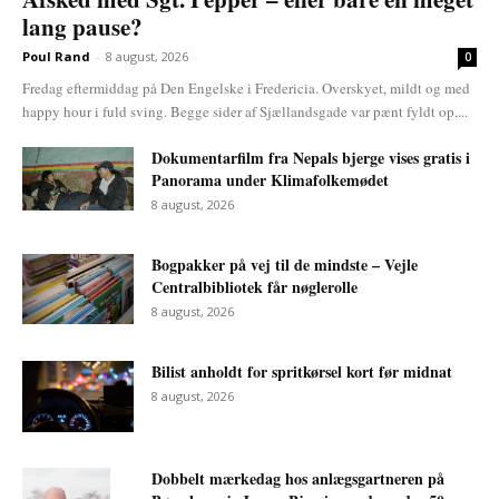
lang pause?
Poul Rand
-
8 august, 2026
0
Fredag eftermiddag på Den Engelske i Fredericia. Overskyet, mildt og med
happy hour i fuld sving. Begge sider af Sjællandsgade var pænt fyldt op,...
Dokumentarfilm fra Nepals bjerge vises gratis i
Panorama under Klimafolkemødet
8 august, 2026
Bogpakker på vej til de mindste – Vejle
Centralbibliotek får nøglerolle
8 august, 2026
Bilist anholdt for spritkørsel kort før midnat
8 august, 2026
Dobbelt mærkedag hos anlægsgartneren på