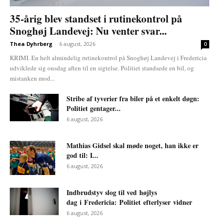
35-årig blev standset i rutinekontrol på
Snoghøj Landevej: Nu venter svar...
Thea Dyhrberg
-
6 august, 2026
0
KRIMI. En helt almindelig rutinekontrol på Snoghøj Landevej i Fredericia
udviklede sig onsdag aften til en sigtelse. Politiet standsede en bil, og
mistanken mod...
Stribe af tyverier fra biler på et enkelt døgn:
Politiet gentager...
6 august, 2026
Mathias Gidsel skal møde noget, han ikke er
god til: I...
6 august, 2026
Indbrudstyv slog til ved højlys
dag i Fredericia: Politiet efterlyser vidner
6 august, 2026