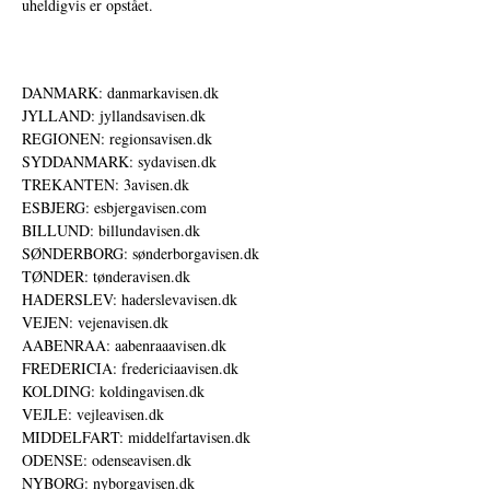
uheldigvis er opstået.
DANMARK: danmarkavisen.dk
JYLLAND: jyllandsavisen.dk
REGIONEN: regionsavisen.dk
SYDDANMARK: sydavisen.dk
TREKANTEN: 3avisen.dk
ESBJERG: esbjergavisen.com
BILLUND: billundavisen.dk
SØNDERBORG: sønderborgavisen.dk
TØNDER: tønderavisen.dk
HADERSLEV: haderslevavisen.dk
VEJEN: vejenavisen.dk
AABENRAA: aabenraaavisen.dk
FREDERICIA: fredericiaavisen.dk
KOLDING: koldingavisen.dk
VEJLE: vejleavisen.dk
MIDDELFART: middelfartavisen.dk
ODENSE: odenseavisen.dk
NYBORG: nyborgavisen.dk