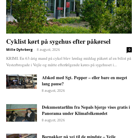
Cyklist kørt på sygehus efter påkørsel
Mille Dyhrberg
-
8 august, 2026
0
KRIMI. En 63-årig mand på cykel blev lørdag middag påkørt af en bilist på
Vesterbrogade i Vejle og måtte efterfølgende køres på sygehuset i...
Afsked med Sgt. Pepper – eller bare en meget
lang pause?
8 august, 2026
Dokumentarfilm fra Nepals bjerge vises gratis i
Panorama under Klimafolkemødet
8 august, 2026
Bogpakker på vej til de mindste – Vejle