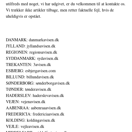
utilfreds med noget, vi har udgivet, er du velkommen til at kontakte os.
Vi trækker ikke artikler tilbage, men retter faktuelle fejl, hvis de
uheldigvis er opstået.
DANMARK: danmarkavisen.dk
JYLLAND: jyllandsavisen.dk
REGIONEN: regionsavisen.dk
SYDDANMARK: sydavisen.dk
TREKANTEN: 3avisen.dk
ESBJERG: esbjergavisen.com
BILLUND: billundavisen.dk
SØNDERBORG: sønderborgavisen.dk
TØNDER: tønderavisen.dk
HADERSLEV: haderslevavisen.dk
VEJEN: vejenavisen.dk
AABENRAA: aabenraaavisen.dk
FREDERICIA: fredericiaavisen.dk
KOLDING: koldingavisen.dk
VEJLE: vejleavisen.dk