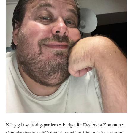
Når jeg læser forligspartiernes budget for Fredericia Kommune,
så tænker jeg at en af 2 ting er fremtiden 1 hvornår kassen tom