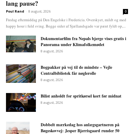
lang pause?
Poul Rand
-
8 august, 2026
0
Fredag eftermiddag på Den Engelske i Fredericia. Overskyet, mildt og med
happy hour i fuld sving. Begge sider af Sjællandsgade var pænt fyldt op,...
Dokumentarfilm fra Nepals bjerge vises gratis i
Panorama under Klimafolkemødet
8 august, 2026
Bogpakker på vej til de mindste – Vejle
Centralbibliotek får nøglerolle
8 august, 2026
Bilist anholdt for spritkørsel kort før midnat
8 august, 2026
Dobbelt mærkedag hos anlægsgartneren på
Bøgeskovvej: Jesper Bjerrisgaard runder 50