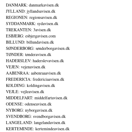
DANMARK: danmarkavisen.dk
JYLLAND: jyllandsavisen.dk
REGIONEN: regionsavisen.dk
SYDDANMARK: sydavisen.dk
TREKANTEN: 3avisen.dk
ESBJERG: esbjergavisen.com
BILLUND: billundavisen.dk
SØNDERBORG: sønderborgavisen.dk
TØNDER: tønderavisen.dk
HADERSLEV: haderslevavisen.dk
VEJEN: vejenavisen.dk
AABENRAA: aabenraaavisen.dk
FREDERICIA: fredericiaavisen.dk
KOLDING: koldingavisen.dk
VEJLE: vejleavisen.dk
MIDDELFART: middelfartavisen.dk
ODENSE: odenseavisen.dk
NYBORG: nyborgavisen.dk
SVENDBORG: svendborgavisen.dk
LANGELAND: langelandavisen.dk
KERTEMINDE: kertemindeavisen.dk