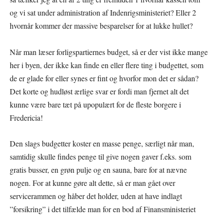
og vi sat under administration af Indenrigsministeriet? Eller 2
hvornår kommer der massive besparelser for at lukke hullet?
Når man læser forligspartiernes budget, så er der vist ikke mange
her i byen, der ikke kan finde en eller flere ting i budgettet, som
de er glade for eller synes er fint og hvorfor mon det er sådan?
Det korte og hudløst ærlige svar er fordi man fjernet alt det
kunne være bare tæt på upopulært for de fleste borgere i
Fredericia!
Den slags budgetter koster en masse penge, særligt når man,
samtidig skulle findes penge til give nogen gaver f.eks. som
gratis busser, en grøn pulje og en sauna, bare for at nævne
nogen. For at kunne gøre alt dette, så er man gået over
servicerammen og håber det holder, uden at have indlagt
”forsikring” i det tilfælde man for en bod af Finansministeriet