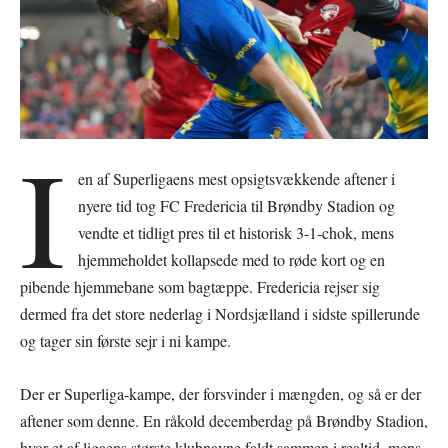
I
en af Superligaens mest opsigtsvækkende aftener i
nyere tid tog FC Fredericia til Brøndby Stadion og
vendte et tidligt pres til et historisk 3-1-chok, mens
hjemmeholdet kollapsede med to røde kort og en
pibende hjemmebane som bagtæppe. Fredericia rejser sig
dermed fra det store nederlag i Nordsjælland i sidste spillerunde
og tager sin første sejr i ni kampe.
Der er Superliga-kampe, der forsvinder i mængden, og så er der
aftener som denne. En råkold decemberdag på Brøndby Stadion,
hvor et af ligaens største klubnavne faldt sammen i realtid, mens