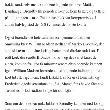
holdt stand, selv mens skuddene haglede ned over Mattias
Lamhauge. Brøndby fik perioder, hvor de kom tættere og tættere
på udligningen – men Fredericias blok var kompromisløs. I
anden halvleg stod der 6-0 i chancer det første kvarter.
Og så brændte det hele sammen for hjemmeholdet. I en
omstilling blev William Madsen nedlagt af Marko Divkovic, der
som sidste mand måtte forlade banen med direkte rødt kort. Et
rødt kort, der sendte Brøndby i knæ – og det var et knæ, de
aldrig kom op fra. For få minutter senere eksploderede kampen
igen. William Madsen leverede et fremragende indhop og brød
kort tid efter igennem, fandt Eskild Dall foran et tomt mål, og
Fredericia øgede sensationelt til 3-1. Mange fans havde fået nok.
Tusindvis forlod stadion længe før slutfløjtet.
Som om det ikke var nok, lukkede Brøndby kampen ned for sig
selv en gang til. I det 90. minut blev Noah Nartey smidt ud efter