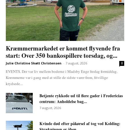
Kræmmermarkedet er kommet flyvende fra
start: Over 350 bankospillere torsdag, og...
Julie Christine Skøtt Christensen
-
7 august, 2026
0
EVENTS. Der var liv mellem boderne i Madsby Enge fredag formiddag.
Kræmmerne var i gang med at stille de sidste varer frem, frivillige
krydsede...
Betjente rykkede ud til flere gader i Fredericias
centrum: Anholdelse bag...
7 august, 2026
Kvinde død efter påkørsel af tog ved Kolding:
Strækningen er åben...