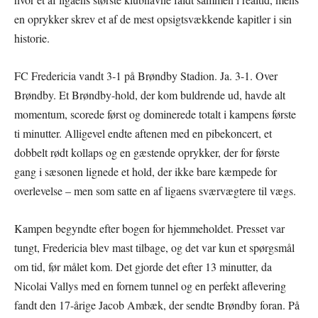
en oprykker skrev et af de mest opsigtsvækkende kapitler i sin
historie.
FC Fredericia vandt 3-1 på Brøndby Stadion. Ja. 3-1. Over
Brøndby. Et Brøndby-hold, der kom buldrende ud, havde alt
momentum, scorede først og dominerede totalt i kampens første
ti minutter. Alligevel endte aftenen med en pibekoncert, et
dobbelt rødt kollaps og en gæstende oprykker, der for første
gang i sæsonen lignede et hold, der ikke bare kæmpede for
overlevelse – men som satte en af ligaens sværvægtere til vægs.
Kampen begyndte efter bogen for hjemmeholdet. Presset var
tungt, Fredericia blev mast tilbage, og det var kun et spørgsmål
om tid, før målet kom. Det gjorde det efter 13 minutter, da
Nicolai Vallys med en fornem tunnel og en perfekt aflevering
fandt den 17-årige Jacob Ambæk, der sendte Brøndby foran. På