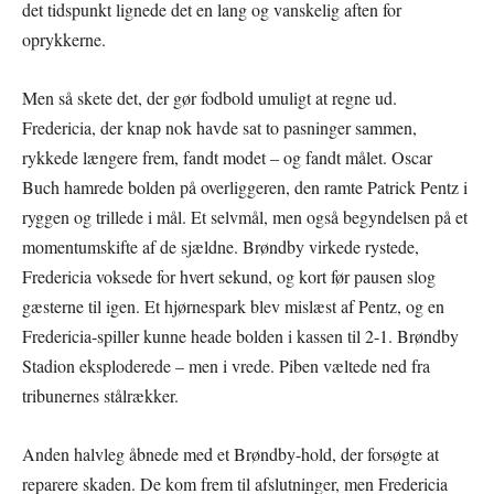
det tidspunkt lignede det en lang og vanskelig aften for
oprykkerne.
Men så skete det, der gør fodbold umuligt at regne ud.
Fredericia, der knap nok havde sat to pasninger sammen,
rykkede længere frem, fandt modet – og fandt målet. Oscar
Buch hamrede bolden på overliggeren, den ramte Patrick Pentz i
ryggen og trillede i mål. Et selvmål, men også begyndelsen på et
momentumskifte af de sjældne. Brøndby virkede rystede,
Fredericia voksede for hvert sekund, og kort før pausen slog
gæsterne til igen. Et hjørnespark blev mislæst af Pentz, og en
Fredericia-spiller kunne heade bolden i kassen til 2-1. Brøndby
Stadion eksploderede – men i vrede. Piben væltede ned fra
tribunernes stålrækker.
Anden halvleg åbnede med et Brøndby-hold, der forsøgte at
reparere skaden. De kom frem til afslutninger, men Fredericia