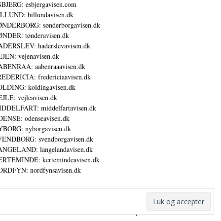
BJERG: esbjergavisen.com
LLUND: billundavisen.dk
NDERBORG: sønderborgavisen.dk
NDER: tønderavisen.dk
DERSLEV: haderslevavisen.dk
JEN: vejenavisen.dk
BENRAA: aabenraaavisen.dk
EDERICIA: fredericiaavisen.dk
LDING: koldingavisen.dk
JLE: vejleavisen.dk
DDELFART: middelfartavisen.dk
ENSE: odenseavisen.dk
BORG: nyborgavisen.dk
ENDBORG: svendborgavisen.dk
NGELAND: langelandavisen.dk
RTEMINDE: kertemindeavisen.dk
RDFYN: nordfynsavisen.dk
Annoncer
Datapolitik