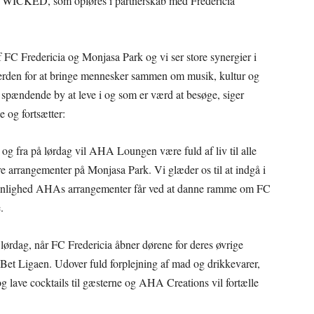
n WICKED, som opføres i partnerskab med Fredericia
af FC Fredericia og Monjasa Park og vi ser store synergier i
 verden for at bringe mennesker sammen om musik, kultur og
en spændende by at leve i og som er værd at besøge, siger
 og fortsætter:
v og fra på lørdag vil AHA Loungen være fuld af liv til alle
arrangementer på Monjasa Park. Vi glæder os til at indgå i
a synlighed AHAs arrangementer får ved at danne ramme om FC
.
dag, når FC Fredericia åbner dørene for deres øvrige
et Ligaen. Udover fuld forplejning af mad og drikkevarer,
g lave cocktails til gæsterne og AHA Creations vil fortælle