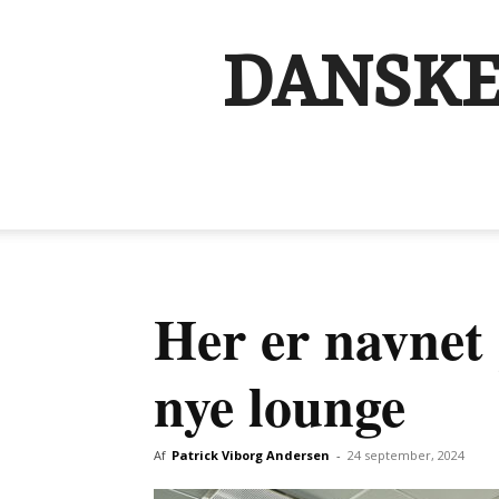
DANSKE
Her er navnet
nye lounge
Af
Patrick Viborg Andersen
-
24 september, 2024