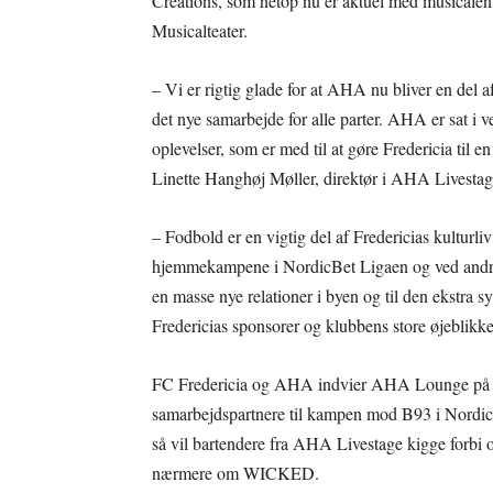
Creations, som netop nu er aktuel med musicale
Musicalteater.
– Vi er rigtig glade for at AHA nu bliver en del 
det nye samarbejde for alle parter. AHA er sat i
oplevelser, som er med til at gøre Fredericia til 
Linette Hanghøj Møller, direktør i AHA Livestage
– Fodbold er en vigtig del af Fredericias kulturli
hjemmekampene i NordicBet Ligaen og ved andre 
en masse nye relationer i byen og til den ekstr
Fredericias sponsorer og klubbens store øjeblikke
FC Fredericia og AHA indvier AHA Lounge på lør
samarbejdspartnere til kampen mod B93 i NordicB
så vil bartendere fra AHA Livestage kigge forbi o
nærmere om WICKED.