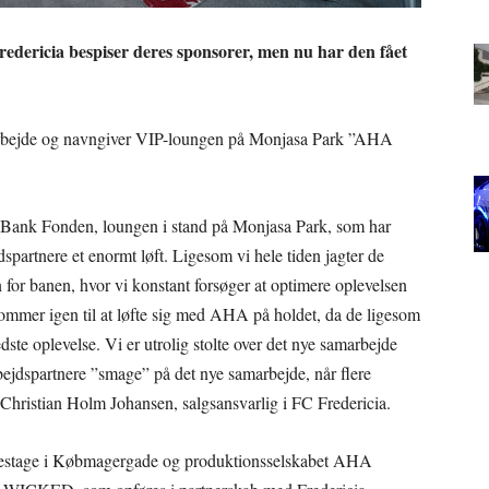
redericia bespiser deres sponsorer, men nu har den fået
arbejde og navngiver VIP-loungen på Monjasa Park ”AHA
ske Bank Fonden, loungen i stand på Monjasa Park, som har
spartnere et enormt løft. Ligesom vi hele tiden jagter de
n for banen, hvor vi konstant forsøger at optimere oplevelsen
kommer igen til at løfte sig med AHA på holdet, da de ligesom
dste oplevelse. Vi er utrolig stolte over det nye samarbejde
ejdspartnere ”smage” på det nye samarbejde, når flere
 Christian Holm Johansen, salgsansvarlig i FC Fredericia.
estage i Købmagergade og produktionsselskabet AHA