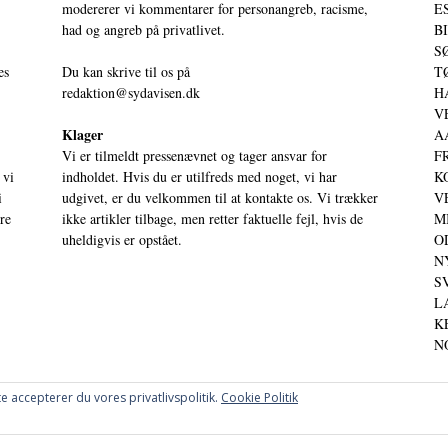
modererer vi kommentarer for personangreb, racisme,
ES
had og angreb på privatlivet.
BI
SØ
es
Du kan skrive til os på
TØ
redaktion@sydavisen.dk
HA
VE
Klager
AA
Vi er tilmeldt pressenævnet og tager ansvar for
FR
 vi
indholdet. Hvis du er utilfreds med noget, vi har
KO
i
udgivet, er du velkommen til at kontakte os. Vi trækker
VE
ere
ikke artikler tilbage, men retter faktuelle fejl, hvis de
MI
uheldigvis er opstået.
OD
NY
SV
LA
KE
NO
e accepterer du vores privatlivspolitik.
Cookie Politik
OG PERSPEKTIVER