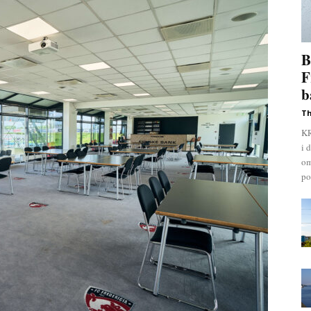
B
F
b
Th
KR
i 
om
pol