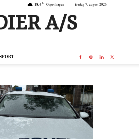
C
18.4
Copenhagen
fredag 7. august 2026
IER A/S
SPORT