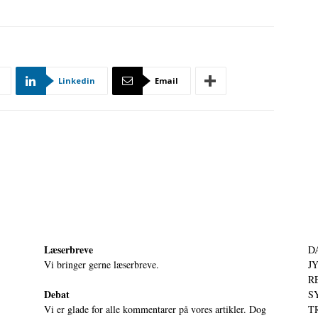
Linkedin
Email
Læserbreve
D
Vi bringer gerne læserbreve.
JY
RE
Debat
S
Vi er glade for alle kommentarer på vores artikler. Dog
T