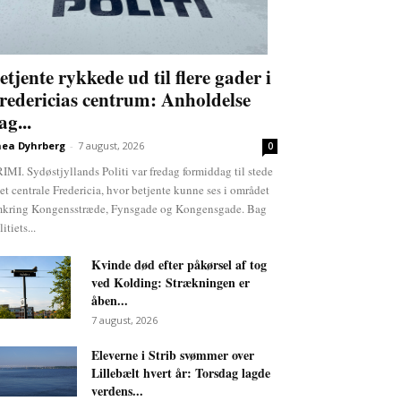
etjente rykkede ud til flere gader i
redericias centrum: Anholdelse
ag...
ea Dyhrberg
-
7 august, 2026
0
IMI. Sydøstjyllands Politi var fredag formiddag til stede
det centrale Fredericia, hvor betjente kunne ses i området
kring Kongensstræde, Fynsgade og Kongensgade. Bag
itiets...
Kvinde død efter påkørsel af tog
ved Kolding: Strækningen er
åben...
7 august, 2026
Eleverne i Strib svømmer over
Lillebælt hvert år: Torsdag lagde
verdens...