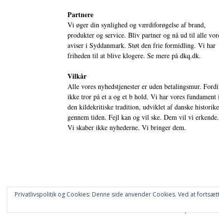
Partnere
Vi øger din synlighed og værdiforøgelse af brand,
produkter og service. Bliv partner og nå ud til alle vor
aviser i Syddanmark. Støt den frie formidling. Vi har
friheden til at blive klogere. Se mere på
dkq.dk.
Vilkår
Alle vores nyhedstjenester er uden betalingsmur. Fordi
ikke tror på et a og et b hold. Vi har vores fundament 
den kildekritiske tradition, udviklet af danske historik
gennem tiden. Fejl kan og vil ske. Dem vil vi erkende.
Vi skaber ikke nyhederne. Vi bringer dem.
Privatlivspolitik og Cookies: Denne side anvender Cookies. Ved at fortsætt
© DANSKE DIGITALE MEDIER A/S - NYHEDER, ANALYSER 