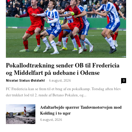
Pokallodtrækning sender OB til Fredericia
og Middelfart på udebane i Odense
Nicolai Sixtus Østdahl
-
6 august, 2026
0
FC Fredericia kan se frem til et brag af en pokalkamp. Torsdag aften blev
der trukket lod til 2. runde af Betano Pokalen, og...
Asfaltarbejde spærrer Taulovmotorvejen mod
Kolding i to uger
6 august, 2026