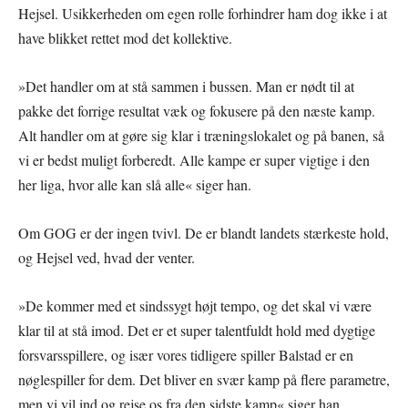
Hejsel. Usikkerheden om egen rolle forhindrer ham dog ikke i at
have blikket rettet mod det kollektive.
»Det handler om at stå sammen i bussen. Man er nødt til at
pakke det forrige resultat væk og fokusere på den næste kamp.
Alt handler om at gøre sig klar i træningslokalet og på banen, så
vi er bedst muligt forberedt. Alle kampe er super vigtige i den
her liga, hvor alle kan slå alle« siger han.
Om GOG er der ingen tvivl. De er blandt landets stærkeste hold,
og Hejsel ved, hvad der venter.
»De kommer med et sindssygt højt tempo, og det skal vi være
klar til at stå imod. Det er et super talentfuldt hold med dygtige
forsvarsspillere, og især vores tidligere spiller Balstad er en
nøglespiller for dem. Det bliver en svær kamp på flere parametre,
men vi vil ind og rejse os fra den sidste kamp« siger han.