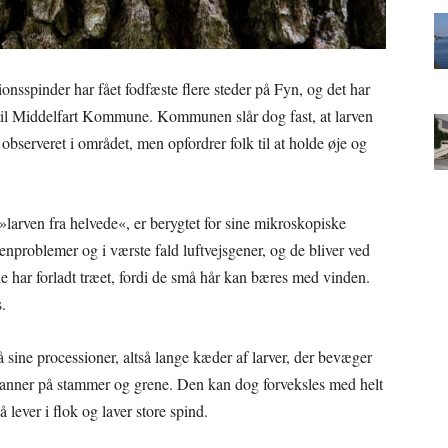
onsspinder har fået fodfæste flere steder på Fyn, og det har
g til Middelfart Kommune. Kommunen slår dog fast, at larven
bserveret i området, men opfordrer folk til at holde øje og
larven fra helvede«, er berygtet for sine mikroskopiske
jenproblemer og i værste fald luftvejsgener, og de bliver ved
rne har forladt træet, fordi de små hår kan bæres med vinden.
.
 sine processioner, altså lange kæder af larver, der bevæger
 danner på stammer og grene. Den kan dog forveksles med helt
 lever i flok og laver store spind.