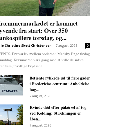
ræmmermarkedet er kommet
lyvende fra start: Over 350
ankospillere torsdag, og...
lie Christine Skøtt Christensen
-
7 august, 2026
0
ENTS. Der var liv mellem boderne i Madsby Enge fredag
rmiddag. Kræmmerne var i gang med at stille de sidste
rer frem, frivillige krydsede...
Betjente rykkede ud til flere gader
i Fredericias centrum: Anholdelse
bag...
7 august, 2026
Kvinde død efter påkørsel af tog
ved Kolding: Strækningen er
åben...
7 august, 2026