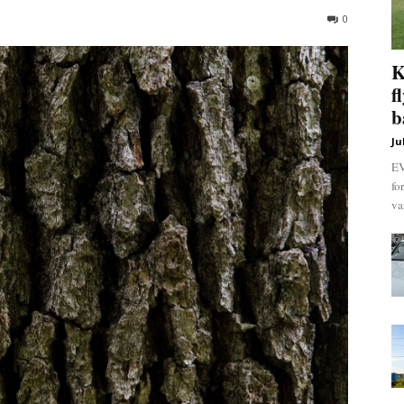
0
K
f
b
Ju
EV
fo
va