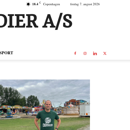
C
18.4
Copenhagen
fredag 7. august 2026
IER A/S
SPORT