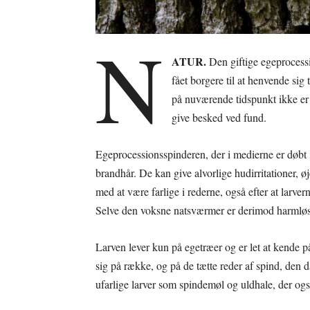
N
ATUR.
Den giftige egeprocessi
fået borgere til at henvende si
på nuværende tidspunkt ikke er o
give besked ved fund.
Egeprocessionsspinderen, der i medierne er døbt »
brandhår. De kan give alvorlige hudirritationer, ø
med at være farlige i rederne, også efter at larve
Selve den voksne natsværmer er derimod harmløs
Larven lever kun på egetræer og er let at kende på
sig på række, og på de tætte reder af spind, den
ufarlige larver som spindemøl og uldhale, der også