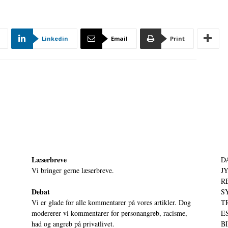
Linkedin
Email
Print
Læserbreve
D
Vi bringer gerne læserbreve.
JY
RE
Debat
S
Vi er glade for alle kommentarer på vores artikler. Dog
T
modererer vi kommentarer for personangreb, racisme,
ES
had og angreb på privatlivet.
BI