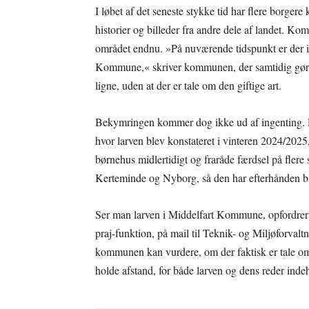
I løbet af det seneste stykke tid har flere borger
historier og billeder fra andre dele af landet. Ko
området endnu. »På nuværende tidspunkt er der i
Kommune,« skriver kommunen, der samtidig gør o
ligne, uden at der er tale om den giftige art.
Bekymringen kommer dog ikke ud af ingenting. D
hvor larven blev konstateret i vinteren 2024/20
børnehus midlertidigt og fraråde færdsel på flere
Kerteminde og Nyborg, så den har efterhånden bidt
Ser man larven i Middelfart Kommune, opfordrer
praj-funktion, på mail til Teknik- og Miljøforvaltn
kommunen kan vurdere, om der faktisk er tale o
holde afstand, for både larven og dens reder indeh