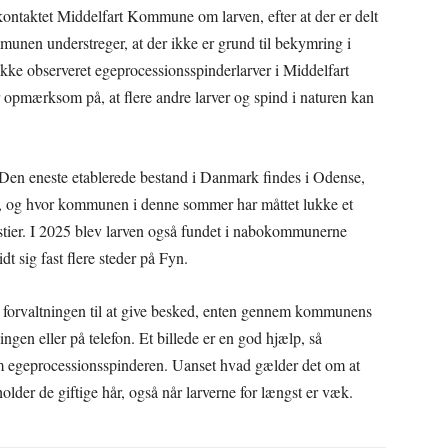
e kontaktet Middelfart Kommune om larven, efter at der er delt
mmunen understreger, at der ikke er grund til bekymring i
kke observeret egeprocessionsspinderlarver i Middelfart
pmærksom på, at flere andre larver og spind i naturen kan
en eneste etablerede bestand i Danmark findes i Odense,
25, og hvor kommunen i denne sommer har måttet lukke et
 stier. I 2025 blev larven også fundet i nabokommunerne
 sig fast flere steder på Fyn.
 forvaltningen til at give besked, enten gennem kommunens
ingen eller på telefon. Et billede er en god hjælp, så
m egeprocessionsspinderen. Uanset hvad gælder det om at
older de giftige hår, også når larverne for længst er væk.