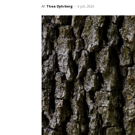
Af
Thea Dyhrberg
-
6 juli, 2026