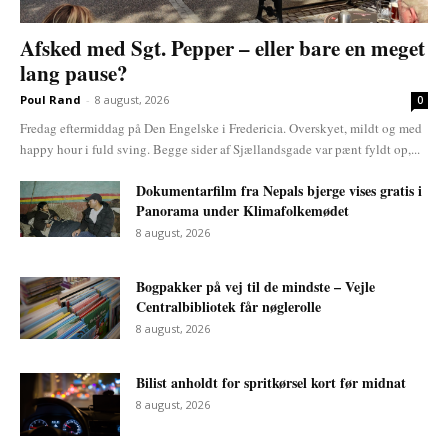
Afsked med Sgt. Pepper – eller bare en meget
lang pause?
Poul Rand
-
8 august, 2026
0
Fredag eftermiddag på Den Engelske i Fredericia. Overskyet, mildt og med
happy hour i fuld sving. Begge sider af Sjællandsgade var pænt fyldt op,...
Dokumentarfilm fra Nepals bjerge vises gratis i
Panorama under Klimafolkemødet
8 august, 2026
Bogpakker på vej til de mindste – Vejle
Centralbibliotek får nøglerolle
8 august, 2026
Bilist anholdt for spritkørsel kort før midnat
8 august, 2026