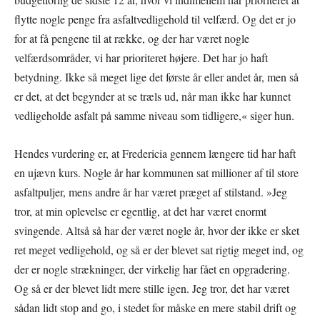
flytte nogle penge fra asfaltvedligehold til velfærd. Og det er jo
for at få pengene til at række, og der har været nogle
velfærdsområder, vi har prioriteret højere. Det har jo haft
betydning. Ikke så meget lige det første år eller andet år, men så
er det, at det begynder at se træls ud, når man ikke har kunnet
vedligeholde asfalt på samme niveau som tidligere,« siger hun.
Hendes vurdering er, at Fredericia gennem længere tid har haft
en ujævn kurs. Nogle år har kommunen sat millioner af til store
asfaltpuljer, mens andre år har været præget af stilstand. »Jeg
tror, at min oplevelse er egentlig, at det har været enormt
svingende. Altså så har der været nogle år, hvor der ikke er sket
ret meget vedligehold, og så er der blevet sat rigtig meget ind, og
der er nogle strækninger, der virkelig har fået en opgradering.
Og så er der blevet lidt mere stille igen. Jeg tror, det har været
sådan lidt stop and go, i stedet for måske en mere stabil drift og