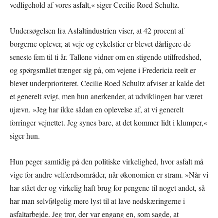
vedligehold af vores asfalt,« siger Cecilie Roed Schultz.
Undersøgelsen fra Asfaltindustrien viser, at 42 procent af
borgerne oplever, at veje og cykelstier er blevet dårligere de
seneste fem til ti år. Tallene vidner om en stigende utilfredshed,
og spørgsmålet trænger sig på, om vejene i Fredericia reelt er
blevet underprioriteret. Cecilie Roed Schultz afviser at kalde det
et generelt svigt, men hun anerkender, at udviklingen har været
ujævn. »Jeg har ikke sådan en oplevelse af, at vi generelt
forringer vejnettet. Jeg synes bare, at det kommer lidt i klumper,«
siger hun.
Hun peger samtidig på den politiske virkelighed, hvor asfalt må
vige for andre velfærdsområder, når økonomien er stram. »Når vi
har stået der og virkelig haft brug for pengene til noget andet, så
har man selvfølgelig mere lyst til at lave nedskæringerne i
asfaltarbejde. Jeg tror, der var engang en, som sagde, at