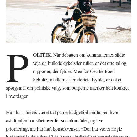
P
OLITIK
. Når debatten om kommunernes slidte
veje og hullede cykelstier ruller, er det ofte tal og
rapporter, der fylder. Men for Cecilie Roed
Schultz, medlem af Fredericia Byråd, er det et
spørgsmål om politiske valg, som borgerne mærker helt konkret
i hverdagen.
Hun har i årevis været tæt på de budgetforhandlinger, hvor
asfaltpuljer har stået over for socialområdet, og hvor
prioriteringerne har haft konsekvenser. »Der har været nogle
budgetforlig de sidste 12 år, hvor vi indimellem har prioriteret at