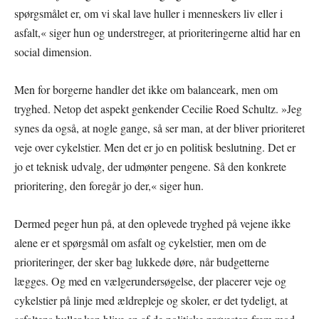
spørgsmålet er, om vi skal lave huller i menneskers liv eller i
asfalt,« siger hun og understreger, at prioriteringerne altid har en
social dimension.
Men for borgerne handler det ikke om balanceark, men om
tryghed. Netop det aspekt genkender Cecilie Roed Schultz. »Jeg
synes da også, at nogle gange, så ser man, at der bliver prioriteret
veje over cykelstier. Men det er jo en politisk beslutning. Det er
jo et teknisk udvalg, der udmønter pengene. Så den konkrete
prioritering, den foregår jo der,« siger hun.
Dermed peger hun på, at den oplevede tryghed på vejene ikke
alene er et spørgsmål om asfalt og cykelstier, men om de
prioriteringer, der sker bag lukkede døre, når budgetterne
lægges. Og med en vælgerundersøgelse, der placerer veje og
cykelstier på linje med ældrepleje og skoler, er det tydeligt, at