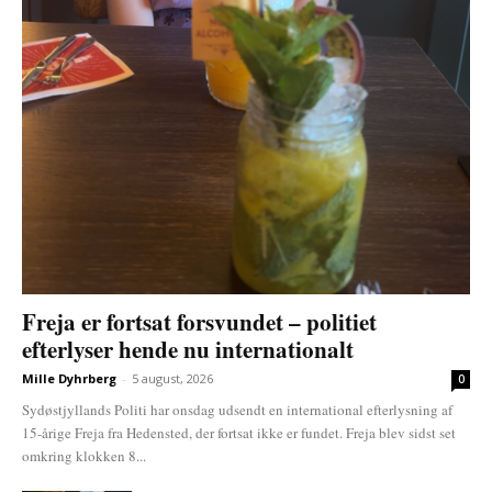
Freja er fortsat forsvundet – politiet
efterlyser hende nu internationalt
Mille Dyhrberg
-
5 august, 2026
0
Sydøstjyllands Politi har onsdag udsendt en international efterlysning af
15-årige Freja fra Hedensted, der fortsat ikke er fundet. Freja blev sidst set
omkring klokken 8...