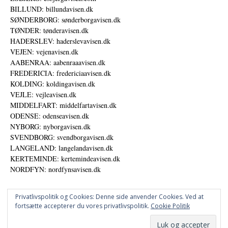
BILLUND: billundavisen.dk
SØNDERBORG: sønderborgavisen.dk
TØNDER: tønderavisen.dk
HADERSLEV: haderslevavisen.dk
VEJEN: vejenavisen.dk
AABENRAA: aabenraaavisen.dk
FREDERICIA: fredericiaavisen.dk
KOLDING: koldingavisen.dk
VEJLE: vejleavisen.dk
MIDDELFART: middelfartavisen.dk
ODENSE: odenseavisen.dk
NYBORG: nyborgavisen.dk
SVENDBORG: svendborgavisen.dk
LANGELAND: langelandavisen.dk
KERTEMINDE: kertemindeavisen.dk
NORDFYN: nordfynsavisen.dk
Privatlivspolitik og Cookies: Denne side anvender Cookies. Ved at
fortsætte accepterer du vores privatlivspolitik.
Cookie Politik
Annoncer
Datapolitik