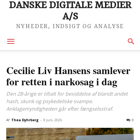
DANSKE DIGITALE MEDIER
A/S
NYHEDER, INDSIGT OG ANALYSE
Cecilie Liv Hansens samlever
for retten i narkosag i dag
Den 28-årige er tiltalt for besiddelse af blandt andet
hash, skunk og psykedeliske svampe.
Anklagemyndigheden går efter fængselsstraf.
Af
Thea Dyhrberg
-
8 juni, 2026
0