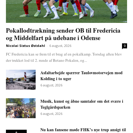
Pokallodtrækning sender OB til Fredericia
og Middelfart på udebane i Odense
Nicolai Sixtus Østdahl
-
6 august, 2026
0
FC Fredericia kan se frem til et brag af en pokalkamp. Torsdag aften blev
der trukket lod til 2. runde af Betano Pokalen, og...
Asfaltarbejde spærrer Taulovmotorvejen mod
Kolding i to uger
6 august, 2026
Musik, kunst og åbne samtaler om det svære i
Teglgårdsparken
6 august, 2026
Nu kan fansene møde FHK’s nye trup ansigt til