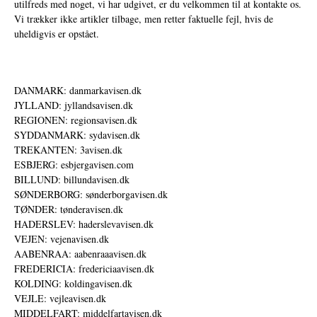
utilfreds med noget, vi har udgivet, er du velkommen til at kontakte os.
Vi trækker ikke artikler tilbage, men retter faktuelle fejl, hvis de
uheldigvis er opstået.
DANMARK: danmarkavisen.dk
JYLLAND: jyllandsavisen.dk
REGIONEN: regionsavisen.dk
SYDDANMARK: sydavisen.dk
TREKANTEN: 3avisen.dk
ESBJERG: esbjergavisen.com
BILLUND: billundavisen.dk
SØNDERBORG: sønderborgavisen.dk
TØNDER: tønderavisen.dk
HADERSLEV: haderslevavisen.dk
VEJEN: vejenavisen.dk
AABENRAA: aabenraaavisen.dk
FREDERICIA: fredericiaavisen.dk
KOLDING: koldingavisen.dk
VEJLE: vejleavisen.dk
MIDDELFART: middelfartavisen.dk