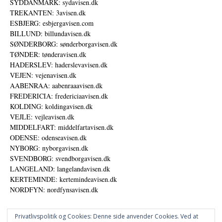
SYDDANMARK: sydavisen.dk
TREKANTEN: 3avisen.dk
ESBJERG: esbjergavisen.com
BILLUND: billundavisen.dk
SØNDERBORG: sønderborgavisen.dk
TØNDER: tønderavisen.dk
HADERSLEV: haderslevavisen.dk
VEJEN: vejenavisen.dk
AABENRAA: aabenraaavisen.dk
FREDERICIA: fredericiaavisen.dk
KOLDING: koldingavisen.dk
VEJLE: vejleavisen.dk
MIDDELFART: middelfartavisen.dk
ODENSE: odenseavisen.dk
NYBORG: nyborgavisen.dk
SVENDBORG: svendborgavisen.dk
LANGELAND: langelandavisen.dk
KERTEMINDE: kertemindeavisen.dk
NORDFYN: nordfynsavisen.dk
Privatlivspolitik og Cookies: Denne side anvender Cookies. Ved at