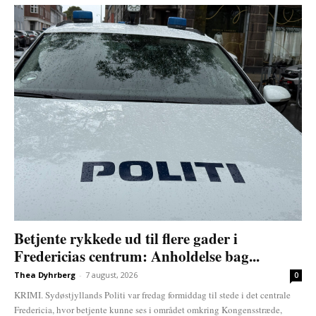
Betjente rykkede ud til flere gader i
Fredericias centrum: Anholdelse bag...
Thea Dyhrberg
-
7 august, 2026
0
KRIMI. Sydøstjyllands Politi var fredag formiddag til stede i det centrale
Fredericia, hvor betjente kunne ses i området omkring Kongensstræde,