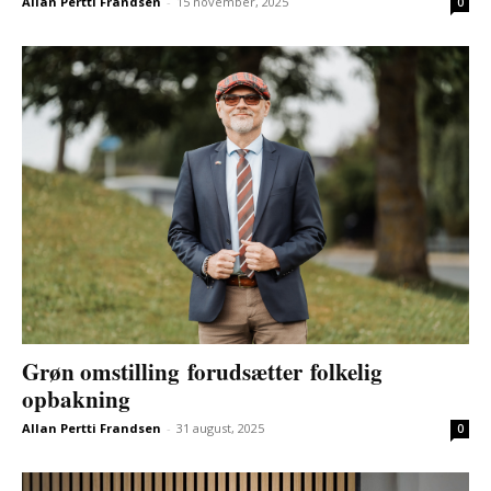
Allan Pertti Frandsen
-
15 november, 2025
0
Grøn omstilling forudsætter folkelig
opbakning
Allan Pertti Frandsen
-
31 august, 2025
0