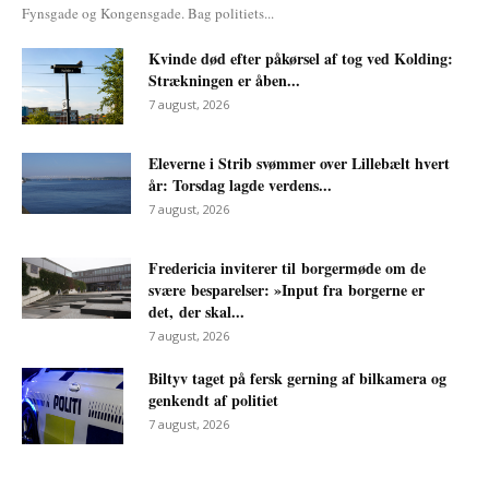
Fynsgade og Kongensgade. Bag politiets...
Kvinde død efter påkørsel af tog ved Kolding:
Strækningen er åben...
7 august, 2026
Eleverne i Strib svømmer over Lillebælt hvert
år: Torsdag lagde verdens...
7 august, 2026
Fredericia inviterer til borgermøde om de
svære besparelser: »Input fra borgerne er
det, der skal...
7 august, 2026
Biltyv taget på fersk gerning af bilkamera og
genkendt af politiet
7 august, 2026