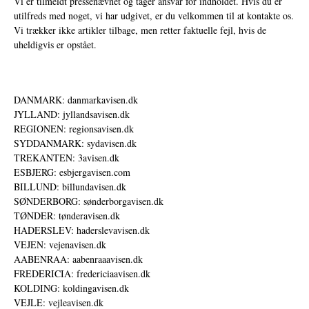
Vi er tilmeldt pressenævnet og tager ansvar for indholdet. Hvis du er
utilfreds med noget, vi har udgivet, er du velkommen til at kontakte os.
Vi trækker ikke artikler tilbage, men retter faktuelle fejl, hvis de
uheldigvis er opstået.
DANMARK: danmarkavisen.dk
JYLLAND: jyllandsavisen.dk
REGIONEN: regionsavisen.dk
SYDDANMARK: sydavisen.dk
TREKANTEN: 3avisen.dk
ESBJERG: esbjergavisen.com
BILLUND: billundavisen.dk
SØNDERBORG: sønderborgavisen.dk
TØNDER: tønderavisen.dk
HADERSLEV: haderslevavisen.dk
VEJEN: vejenavisen.dk
AABENRAA: aabenraaavisen.dk
FREDERICIA: fredericiaavisen.dk
KOLDING: koldingavisen.dk
VEJLE: vejleavisen.dk