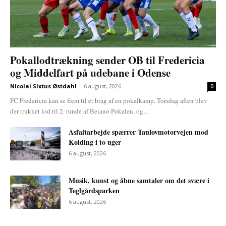
Pokallodtrækning sender OB til Fredericia
og Middelfart på udebane i Odense
Nicolai Sixtus Østdahl
-
6 august, 2026
0
FC Fredericia kan se frem til et brag af en pokalkamp. Torsdag aften blev
der trukket lod til 2. runde af Betano Pokalen, og...
Asfaltarbejde spærrer Taulovmotorvejen mod
Kolding i to uger
6 august, 2026
Musik, kunst og åbne samtaler om det svære i
Teglgårdsparken
6 august, 2026