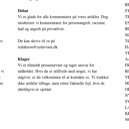
RE
Debat
S
Vi er glade for alle kommentarer på vores artikler. Dog
T
modererer vi kommentarer for personangreb, racisme,
ES
had og angreb på privatlivet.
BI
SØ
es
Du kan skrive til os på
TØ
redaktion@sydavisen.dk
HA
VE
Klager
AA
Vi er tilmeldt pressenævnet og tager ansvar for
FR
 vi
indholdet. Hvis du er utilfreds med noget, vi har
KO
i
udgivet, er du velkommen til at kontakte os. Vi trækker
VE
ere
ikke artikler tilbage, men retter faktuelle fejl, hvis de
MI
uheldigvis er opstået.
OD
NY
SV
LA
KE
NO