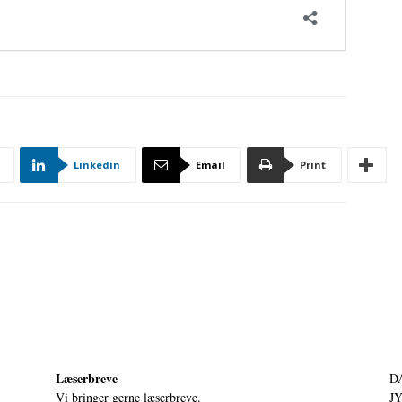
Linkedin
Email
Print
Læserbreve
D
Vi bringer gerne læserbreve.
JY