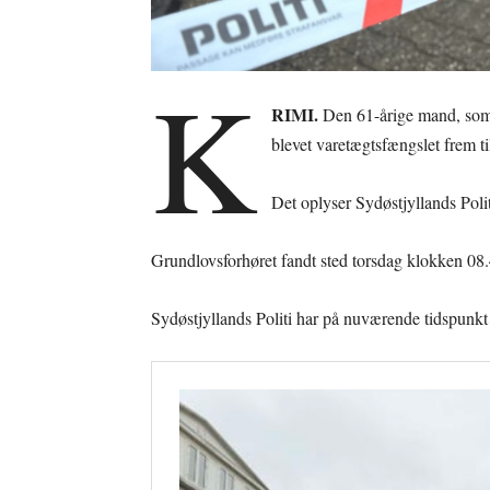
K
RIMI.
Den 61-årige mand, som 
blevet varetægtsfængslet frem ti
Det oplyser Sydøstjyllands Pol
Grundlovsforhøret fandt sted torsdag klokken 08.
Sydøstjyllands Politi har på nuværende tidspunkt 