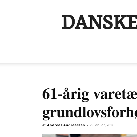
DANSKE
61-årig varetæ
grundlovsforh
Af
Andreas Andreassen
-
29 januar, 2026