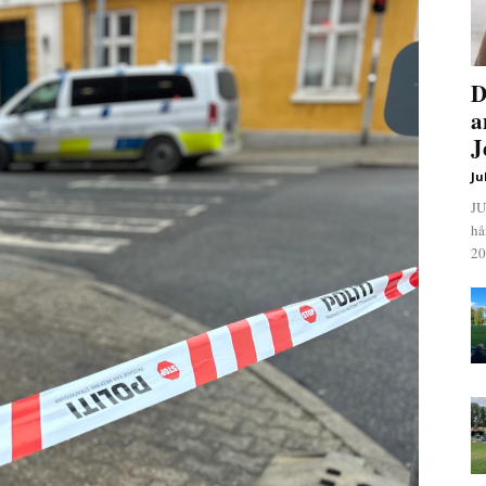
D
a
J
Ju
JU
hå
20