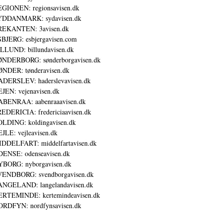
GIONEN: regionsavisen.dk
YDDANMARK: sydavisen.dk
REKANTEN: 3avisen.dk
BJERG: esbjergavisen.com
LLUND: billundavisen.dk
NDERBORG: sønderborgavisen.dk
NDER: tønderavisen.dk
DERSLEV: haderslevavisen.dk
JEN: vejenavisen.dk
BENRAA: aabenraaavisen.dk
EDERICIA: fredericiaavisen.dk
LDING: koldingavisen.dk
JLE: vejleavisen.dk
DDELFART: middelfartavisen.dk
ENSE: odenseavisen.dk
BORG: nyborgavisen.dk
ENDBORG: svendborgavisen.dk
NGELAND: langelandavisen.dk
RTEMINDE: kertemindeavisen.dk
RDFYN: nordfynsavisen.dk