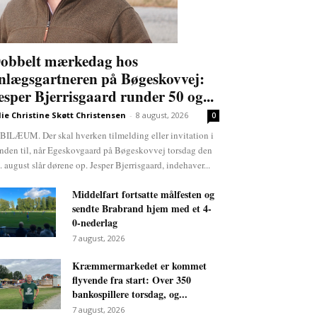
obbelt mærkedag hos
nlægsgartneren på Bøgeskovvej:
esper Bjerrisgaard runder 50 og...
lie Christine Skøtt Christensen
-
8 august, 2026
0
BILÆUM. Der skal hverken tilmelding eller invitation i
nden til, når Egeskovgaard på Bøgeskovvej torsdag den
. august slår dørene op. Jesper Bjerrisgaard, indehaver...
Middelfart fortsatte målfesten og
sendte Brabrand hjem med et 4-
0-nederlag
7 august, 2026
Kræmmermarkedet er kommet
flyvende fra start: Over 350
bankospillere torsdag, og...
7 august, 2026