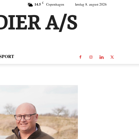
C
14.5
Copenhagen
lørdag 8. august 2026
IER A/S
SPORT