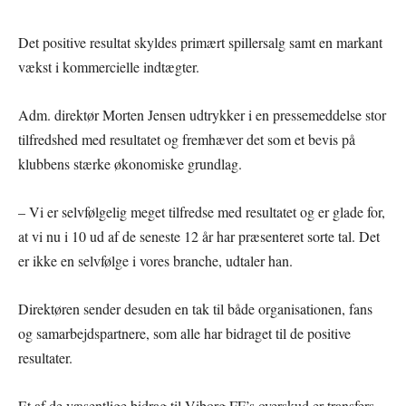
Det positive resultat skyldes primært spillersalg samt en markant
vækst i kommercielle indtægter.
Adm. direktør Morten Jensen udtrykker i en pressemeddelse stor
tilfredshed med resultatet og fremhæver det som et bevis på
klubbens stærke økonomiske grundlag.
– Vi er selvfølgelig meget tilfredse med resultatet og er glade for,
at vi nu i 10 ud af de seneste 12 år har præsenteret sorte tal. Det
er ikke en selvfølge i vores branche, udtaler han.
Direktøren sender desuden en tak til både organisationen, fans
og samarbejdspartnere, som alle har bidraget til de positive
resultater.
Et af de væsentlige bidrag til Viborg FF’s overskud er transfers