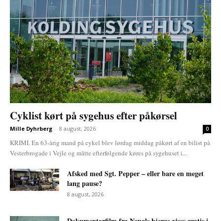
Cyklist kørt på sygehus efter påkørsel
Mille Dyhrberg
-
8 august, 2026
0
KRIMI. En 63-årig mand på cykel blev lørdag middag påkørt af en bilist på
Vesterbrogade i Vejle og måtte efterfølgende køres på sygehuset i...
Afsked med Sgt. Pepper – eller bare en meget
lang pause?
8 august, 2026
Dokumentarfilm fra Nepals bjerge vises gratis i