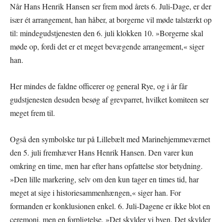
Når Hans Henrik Hansen ser frem mod årets 6. Juli-Dage, er der
især ét arrangement, han håber, at borgerne vil møde talstærkt op
til: mindegudstjenesten den 6. juli klokken 10. »Borgerne skal
møde op, fordi det er et meget bevægende arrangement,« siger
han.
Her mindes de faldne officerer og general Rye, og i år får
gudstjenesten desuden besøg af grevparret, hvilket komiteen ser
meget frem til.
Også den symbolske tur på Lillebælt med Marinehjemmeværnet
den 5. juli fremhæver Hans Henrik Hansen. Den varer kun
omkring en time, men har efter hans opfattelse stor betydning.
»Den lille markering, selv om den kun tager en times tid, har
meget at sige i historiesammenhængen,« siger han. For
formanden er konklusionen enkel. 6. Juli-Dagene er ikke blot en
ceremoni, men en forpligtelse. »Det skylder vi byen. Det skylder