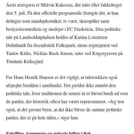
Årets æresgæst er Melvin Kakooza, der taler efter fakkeltoget
den 5. juli. På den officielle programside fremgår det, at han
deltager som standupkomiker, tv-vært, skuespiller samt
bestyrelsesmedlem og medejer i FC Fredericia. Den politiske
tale på Landsoldatpladsen holdes af Karina Lorentzen
Dehnhardt fra Socialistisk Folkeparti, mens sognepræst ved
Taulov Kirke, Nicklas Buck Jensen, taler ved Krigergraven på
Trinitatis Kirkegård.
For Hans Henrik Hansen er det vigtigt, at talerrækken også
afspejler bredden i samfundet. Det gælder ikke mindst den
politiske tale, hvor traditionen de senere år er blevet bredt ud over
de partier, der historisk oftest har været repræsenteret. »Jeg tror
også, at det gavner byen, at det ikke bliver de samme politiske
partier, der er på hele tiden,« siger han.
Frivillige, kommune og private løfter i flok