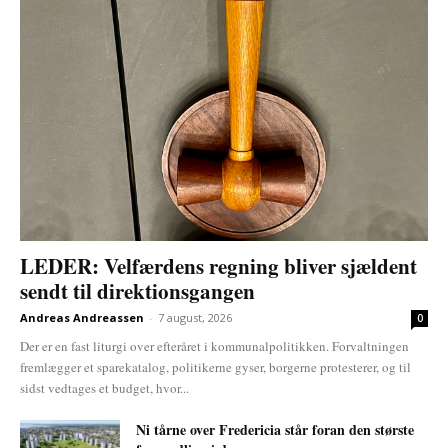
LEDER: Velfærdens regning bliver sjældent
sendt til direktionsgangen
Andreas Andreassen
-
7 august, 2026
0
Der er en fast liturgi over efteråret i kommunalpolitikken. Forvaltningen
fremlægger et sparekatalog, politikerne gyser, borgerne protesterer, og til
sidst vedtages et budget, hvor...
Ni tårne over Fredericia står foran den største