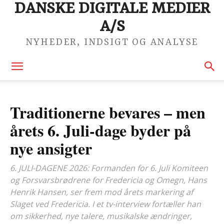
DANSKE DIGITALE MEDIER
A/S
NYHEDER, INDSIGT OG ANALYSE
Traditionerne bevares – men
årets 6. Juli-dage byder på
nye ansigter
6. JULI-DAGENE 2026: Formanden for 6. Juli Komiteen
og Forsvarsbrødrene for Fredericia og Omegn, Hans
Henrik Hansen, ser frem mod årets markering af
Slaget ved Fredericia. I et tv-interview fortæller han
om sikkerhed, nye talere, musikalske ændringer,