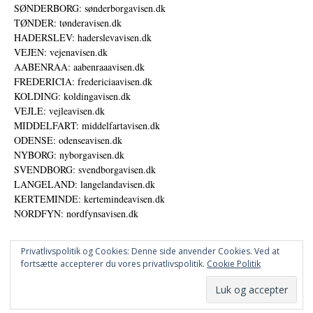
SØNDERBORG: sønderborgavisen.dk
TØNDER: tønderavisen.dk
HADERSLEV: haderslevavisen.dk
VEJEN: vejenavisen.dk
AABENRAA: aabenraaavisen.dk
FREDERICIA: fredericiaavisen.dk
KOLDING: koldingavisen.dk
VEJLE: vejleavisen.dk
MIDDELFART: middelfartavisen.dk
ODENSE: odenseavisen.dk
NYBORG: nyborgavisen.dk
SVENDBORG: svendborgavisen.dk
LANGELAND: langelandavisen.dk
KERTEMINDE: kertemindeavisen.dk
NORDFYN: nordfynsavisen.dk
Privatlivspolitik og Cookies: Denne side anvender Cookies. Ved at
fortsætte accepterer du vores privatlivspolitik.
Cookie Politik
Annoncer
Datapolitik
© DANSKE DIGITALE MEDIER A/S - NYHEDER, ANALYSER OG PERSPEKTIVER