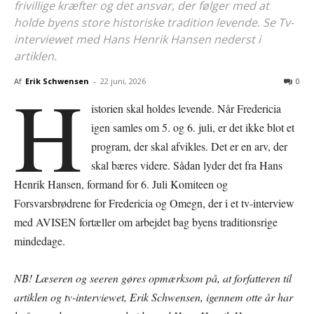
frivillige kræfter og det ansvar, der følger med at
holde byens store historiske tradition levende. Se Tv-
interviewet med Hans Henrik Hansen nederst i
artiklen.
H
Af
Erik Schwensen
-
22 juni, 2026
0
istorien skal holdes levende. Når Fredericia
igen samles om 5. og 6. juli, er det ikke blot et
program, der skal afvikles. Det er en arv, der
skal bæres videre. Sådan lyder det fra Hans
Henrik Hansen, formand for 6. Juli Komiteen og
Forsvarsbrødrene for Fredericia og Omegn, der i et tv-interview
med AVISEN fortæller om arbejdet bag byens traditionsrige
mindedage.
NB! Læseren og seeren gøres opmærksom på, at forfatteren til
artiklen og tv-interviewet, Erik Schwensen, igennem otte år har