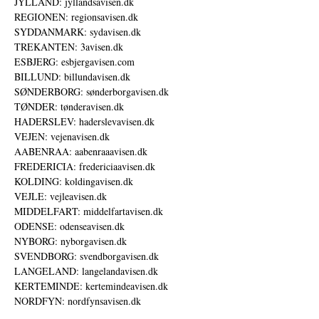
JYLLAND: jyllandsavisen.dk
REGIONEN: regionsavisen.dk
SYDDANMARK: sydavisen.dk
TREKANTEN: 3avisen.dk
ESBJERG: esbjergavisen.com
BILLUND: billundavisen.dk
SØNDERBORG: sønderborgavisen.dk
TØNDER: tønderavisen.dk
HADERSLEV: haderslevavisen.dk
VEJEN: vejenavisen.dk
AABENRAA: aabenraaavisen.dk
FREDERICIA: fredericiaavisen.dk
KOLDING: koldingavisen.dk
VEJLE: vejleavisen.dk
MIDDELFART: middelfartavisen.dk
ODENSE: odenseavisen.dk
NYBORG: nyborgavisen.dk
SVENDBORG: svendborgavisen.dk
LANGELAND: langelandavisen.dk
KERTEMINDE: kertemindeavisen.dk
NORDFYN: nordfynsavisen.dk