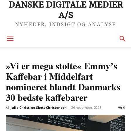
DANSKE DIGITALE MEDIER
A/S
NYHEDER, INDSIGT OG ANALYSE
»Vi er mega stolte« Emmy’s
Kaffebar i Middelfart
nomineret blandt Danmarks
30 bedste kaffebarer
Af
Julie Christine Skøtt Christensen
-
26 november, 2025
0