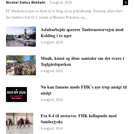
Nicolai Sixtus Østdahl
-
6 august, 2026
0
FC Fredericia kan se frem til et brag af en pokalkamp. Torsdag aften blev
der trukket lod til 2. runde af Betano Pokalen, og...
Asfaltarbejde spærrer Taulovmotorvejen mod
Kolding i to uger
6 august, 2026
Musik, kunst og åbne samtaler om det svære i
Teglgårdsparken
6 august, 2026
Nu kan fansene møde FHK’s nye trup ansigt til
ansigt
6 august, 2026
Fra 8-4 til øretæver. FHK kollapsede mod
Sønderjyske
6 august, 2026