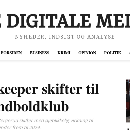
 DIGITALE MED
NYHEDER, INDSIGT OG ANALYSE
FORSIDEN
BUSINESS
KRIMI
OPINION
POLITIK
eeper skifter til
ndboldklub
gerud skifter med øjeblikkelig virkning til
nder frem til 2029.
A