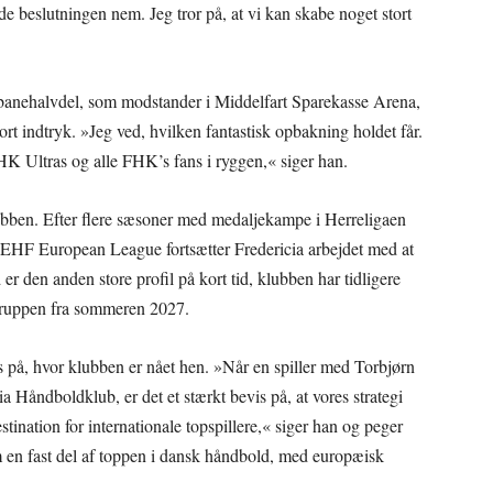
de beslutningen nem. Jeg tror på, at vi kan skabe noget stort
n banehalvdel, som modstander i Middelfart Sparekasse Arena,
rt indtryk. »Jeg ved, hvilken fantastisk opbakning holdet får.
K Ultras og alle FHK’s fans i ryggen,« siger han.
klubben. Efter flere sæsoner med medaljekampe i Herreligaen
HF European League fortsætter Fredericia arbejdet med at
 er den anden store profil på kort tid, klubben har tidligere
il truppen fra sommeren 2027.
s på, hvor klubben er nået hen. »Når en spiller med Torbjørn
a Håndboldklub, er det et stærkt bevis på, at vores strategi
estination for internationale topspillere,« siger han og peger
en fast del af toppen i dansk håndbold, med europæisk