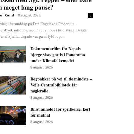
n meget lang pause?
ul Rand
-
8 august, 2026
0
edag eftermiddag på Den Engelske i Fredericia.
erskyet, mildt og med happy hour i fuld sving. Begge
der af Sjællandsgade var pænt fyldt op,...
Dokumentarfilm fra Nepals
bjerge vises gratis i Panorama
under Klimafolkemødet
8 august, 2026
Bogpakker på vej til de mindste –
Vejle Centralbibliotek får
nøglerolle
8 august, 2026
Bilist anholdt for spritkørsel kort
før midnat
8 august, 2026