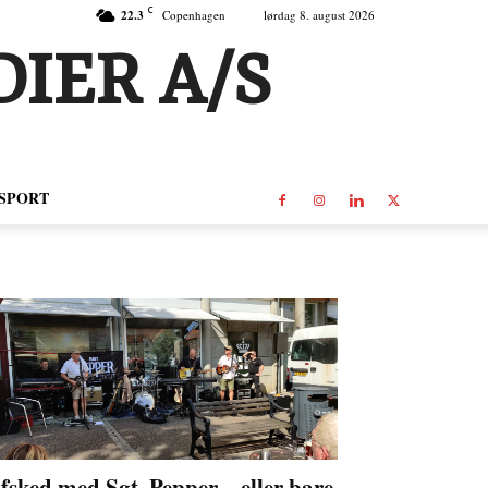
C
22.3
Copenhagen
lørdag 8. august 2026
IER A/S
SPORT
fsked med Sgt. Pepper – eller bare