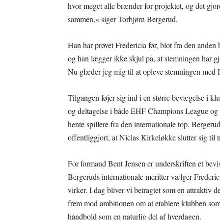
hvor meget alle brænder for projektet, og det gjor
sammen,« siger Torbjørn Bergerud.
Han har prøvet Fredericia før, blot fra den ande
og han lægger ikke skjul på, at stemningen har gjo
Nu glæder jeg mig til at opleve stemningen med H
Tilgangen føjer sig ind i en større bevægelse i 
og deltagelse i både EHF Champions League og E
hente spillere fra den internationale top. Bergerud
offentliggjort, at Niclas Kirkeløkke slutter sig t
For formand Bent Jensen er underskriften et bevi
Bergeruds internationale meritter vælger Frederici
virker. I dag bliver vi betragtet som en attraktiv d
frem mod ambitionen om at etablere klubben som 
håndbold som en naturlig del af hverdagen.