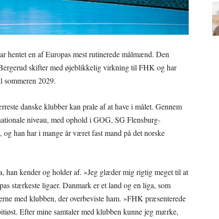
ar hentet en af Europas mest rutinerede målmænd. Den
ergerud skifter med øjeblikkelig virkning til FHK og har
til sommeren 2029.
reste danske klubber kan prale af at have i målet. Gennem
ernationale niveau, med ophold i GOG, SG Flensburg-
, og han har i mange år været fast mand på det norske
ga, han kender og holder af. »Jeg glæder mig rigtig meget til at
opas stærkeste ligaer. Danmark er et land og en liga, som
talerne med klubben, der overbeviste ham. »FHK præsenterede
itiøst. Efter mine samtaler med klubben kunne jeg mærke,