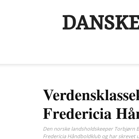
DANSKE
Verdensklassek
Fredericia Hå
Den norske landsholdskeeper Torbjørn Ber
Fredericia Håndboldklub og har skrevet u