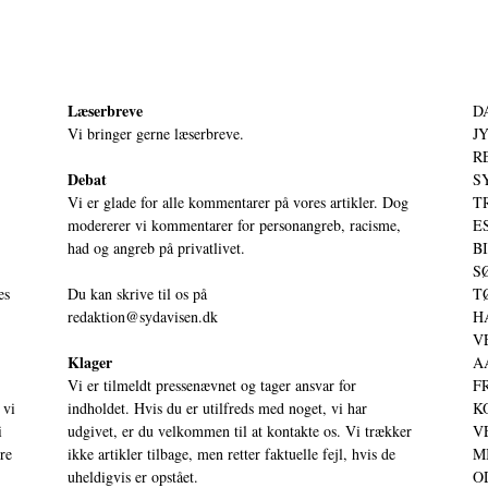
Læserbreve
D
Vi bringer gerne læserbreve.
JY
RE
Debat
S
Vi er glade for alle kommentarer på vores artikler. Dog
T
modererer vi kommentarer for personangreb, racisme,
ES
had og angreb på privatlivet.
BI
SØ
es
Du kan skrive til os på
TØ
redaktion@sydavisen.dk
HA
VE
Klager
AA
Vi er tilmeldt pressenævnet og tager ansvar for
FR
 vi
indholdet. Hvis du er utilfreds med noget, vi har
KO
i
udgivet, er du velkommen til at kontakte os. Vi trækker
VE
ere
ikke artikler tilbage, men retter faktuelle fejl, hvis de
MI
uheldigvis er opstået.
OD