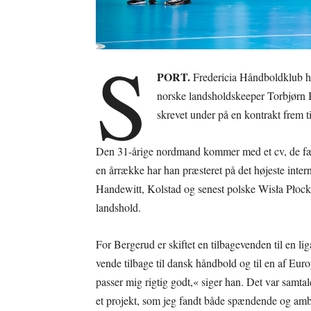
S
PORT.
Fredericia Håndboldklub h
norske landsholdskeeper Torbjørn B
skrevet under på en kontrakt frem 
Den 31-årige nordmand kommer med et cv, de fær
en årrække har han præsteret på det højeste int
Handewitt, Kolstad og senest polske Wisła Płock
landshold.
For Bergerud er skiftet en tilbagevenden til en li
vende tilbage til dansk håndbold og til en af Eur
passer mig rigtig godt,« siger han. Det var sam
et projekt, som jeg fandt både spændende og amb