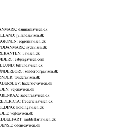
ANMARK: danmarkavisen.dk
LLAND: jyllandsavisen.dk
GIONEN: regionsavisen.dk
YDDANMARK: sydavisen.dk
REKANTEN: 3avisen.dk
BJERG: esbjergavisen.com
LLUND: billundavisen.dk
NDERBORG: sønderborgavisen.dk
NDER: tønderavisen.dk
DERSLEV: haderslevavisen.dk
JEN: vejenavisen.dk
BENRAA: aabenraaavisen.dk
EDERICIA: fredericiaavisen.dk
LDING: koldingavisen.dk
JLE: vejleavisen.dk
DDELFART: middelfartavisen.dk
ENSE: odenseavisen.dk