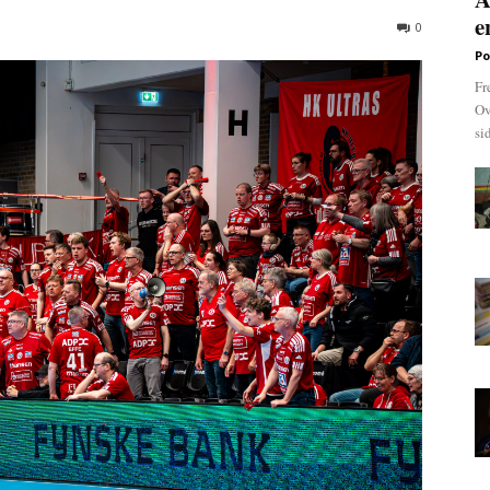
e
0
Po
Fr
Ov
si