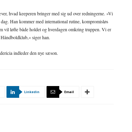
r, hvad keeperen bringer med sig ud over redningerne. »Vi
te dag. Han kommer med international rutine, kompromisløs
om vil løfte både holdet og hverdagen omkring truppen. Vi er
ia Håndboldklub,« siger han.
ericia indleder den nye sæson.
Linkedin
Email